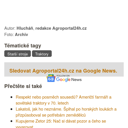
Autor:
,
Hlucháň
redakce Agroportal24h.cz
Foto:
Archiv
Tématické tagy
Starší stroje
Traktory
Sledovat Agroportal24h.cz na Google News.
Přečtěte si také
Respekt nebo posměch sousedů? Američtí farmáři a
sovětské traktory v 70. letech
Lakatoš, jak ho neznáme. Šplhal po horských loukách a
přizpůsoboval se potřebám zemědělců
Kupujeme Zetor 25: Nač si dávat pozor a čeho se
vyvarovat