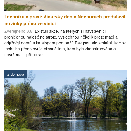
Technika v praxi: Vinařský den v Nechorách představil
novinky přímo ve vinici
Zveřejněno 6.8.
Existují akce, na kterých si návštěvníci
prohlédnou naleštěné stroje, vyslechnou několik prezentací a
odjíždějí domů s katalogem pod paží. Pak jsou ale setkání, kde se
technika představuje přesně tam, kam byla zkonstruována a
navržena – přímo ve…
z domova