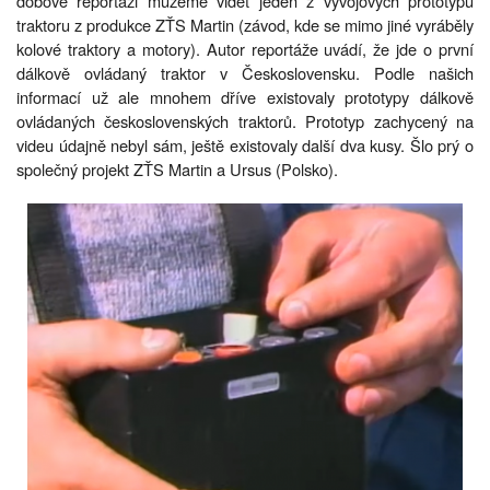
dobové reportáži můžeme vidět jeden z vývojových prototypů
traktoru z produkce ZŤS Martin (závod, kde se mimo jiné vyráběly
kolové traktory a motory). Autor reportáže uvádí, že jde o první
dálkově ovládaný traktor v Československu. Podle našich
informací už ale mnohem dříve existovaly prototypy dálkově
ovládaných československých traktorů. Prototyp zachycený na
videu údajně nebyl sám, ještě existovaly další dva kusy. Šlo prý o
společný projekt ZŤS Martin a Ursus (Polsko).