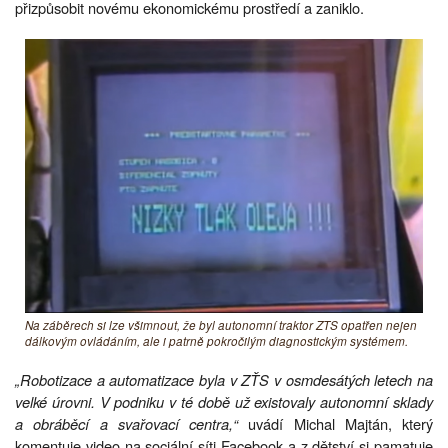
přizpůsobit novému ekonomickému prostředí a zaniklo.
Na záběrech si lze všimnout, že byl autonomní traktor ZTS opatřen nejen
dálkovým ovládáním, ale i patrně pokročilým diagnostickým systémem.
„Robotizace a automatizace byla v ZŤS v osmdesátých letech na
velké úrovni. V podniku v té době už existovaly autonomní sklady
a obráběcí a svařovací centra,“
uvádí Michal Majtán, který
komentuje video na sociální síti Facebook a z dětství si pamatuje