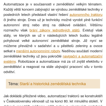
Automatizace je v současnosti v zemědělství velkým tématem.
Každý větší koncern zabývající se výrobou zemědělské techniky v
posledních letech představil vlastní řešení
autonomního traktoru
či jiného stroje. Dnes už je technicky možné vyrobit plně funkční
autonomní stroj nebo stroj na dálkové ovládání. Většímu
rozmachu však
brání zákony jednotlivých států
. Existují však
státy, ve kterých se už v následujících letech budou legálně
pohybovat velké autonomní zemědělské stroje. Již nyní se
můžeme převážně v sadařství a u pěstitelů zeleniny a ovoce
setkat s
menšími autonomními roboty
. Nedílnou součástí moderní
zemědělské techniky už jsou pokročilé
navigační a automatizační
systémy
. Robotizace a automatizace má za cíl zvýšit efektivitu v
zemědělství a reagovat na stále ubývající pracovní sílu v tomto
odvětví.
Téma:
Starší a historická zemědělská technika
Jak dokládá přiložené video, automatizací traktorů se konstruktéři
v Československu věnovali už na konci 80. let minulého století. V