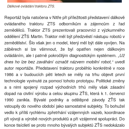
Dálkové ovládání traktoru ZTS.
Reportáž byla natočena v Nitře při příležitosti představení dálkově
ovládaného traktoru ZTS odborníkům a zájemcům z řad
zemědělců. Traktor ZTS prezentovali pracovníci z výzkumného
oddělení ZŤS Martin. Traktor měl být předzvěstí nástupu robotů v
zemědělství. Šlo však jen o model, který měl být dále vyvíjen. Na
záběrech si lze všimnout, že byl opatřen nejen dálkovým
ovládáním, ale i patrně pokročilým diagnostickým systémem.
„Už
dnes ho lze bez zaváhání označit názvem mobilní robot,“
uvedl
autor reportáže. Představení traktoru proběhlo konkrétně v roce
1986 a v budoucích pěti letech se měly na trhu objevit první
technologie vyvinuté za pomocí tohoto prototypu. Politické změny
a s nimi spojený rozpad východních trhů měly však zásadní
dopad na civilní výrobu a celou skupinu ZŤS, která k 1. červenci
1990 zanikla. Bývalé podniky a odštěpné závody ZŤS tak
vstoupily do nového období jako samostatné subjekty. To bohužel
vedlo k příliš rychlému zpřetrhání vzájemných vazeb, koordinace
při vývoji a výrobě nových produktů a při vzájemné spolupráci. Do
konce tisíciletí se proto mnoho bývalých subjektů ZŤS nedokázalo