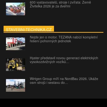
600 vystavovatelů, stroje i zvířata: Země
Živitelka 2026 je za dveřmi
STAVEBNI-TECHNIKA.CZ
Nejde jen o motor. TEZANA nabízí kompletní
řešení pohonných jednotek
Hyster představil novou generaci elektrických
vysokozdvižných vozíků…
Wirtgen Group míří na NordBau 2026. Ukáže
osm strojů i sestavu do…