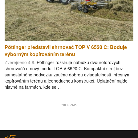
Pöttinger představil shrnovač TOP V 6520 C: Boduje
výborným kopírováním terénu
Zveřejněno 4.8.
Pöttinger rozšiřuje nabídku dvourotorových
shrnovačů o nový model TOP V 6520 C. Kompaktní stroj bez
samostatného podvozku zaujme dobrou ovladatelností, přesným
kopírováním terénu a jednoduchou konstrukcí. Uplatnění najde
hlavně na farmách, kde se…