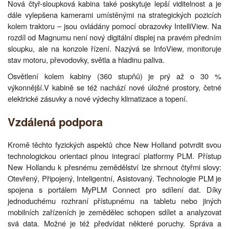
Nová čtyř-sloupková kabina také poskytuje lepší viditelnost a je
dále vylepšena kamerami umístěnými na strategických pozicích
kolem traktoru – jsou ovládány pomocí obrazovky IntelliView. Na
rozdíl od Magnumu není nový digitální displej na pravém předním
sloupku, ale na konzole řízení. Nazývá se InfoView, monitoruje
stav motoru, převodovky, světla a hladinu paliva.
Osvětlení kolem kabiny (360 stupňů) je prý až o 30 %
výkonnější.V kabině se též nachází nové úložné prostory, četné
elektrické zásuvky a nové výdechy klimatizace a topení.
Vzdálená podpora
Kromě těchto fyzických aspektů chce New Holland potvrdit svou
technologickou orientaci plnou integrací platformy PLM. Přístup
New Hollandu k přesnému zemědělství lze shrnout čtyřmi slovy:
Otevřený, Připojený, Inteligentní, Asistovaný. Technologie PLM je
spojena s portálem MyPLM Connect pro sdílení dat. Díky
jednoduchému rozhraní přístupnému na tabletu nebo jiných
mobilních zařízeních je zemědělec schopen sdílet a analyzovat
svá data. Možné je též předvídat některé poruchy. Správa a