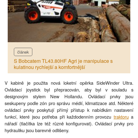
článek
S Bobcatem TL43.80HF Agri je manipulace s
kulatinou rychlejší a komfortnější
V kabině je použita nová loketní opěrka SideWinder Ultra.
Ovládací joystick byl přepracován, aby byl v souladu s
designovým stylem New Hollandu. Ovládací prvky jsou
seskupeny podle zón pro správu médií, klimatizace atd. Některé
ovládací prvky poskytují přímý přístup k nabídkám nastavení
funkcí, které jsou potřeba při každodenním provozu
traktoru
a
nářadí (tlačítka lze též různě konfigurovat). Ovládací prvky pro
hydrauliku jsou barevně odlišeny.