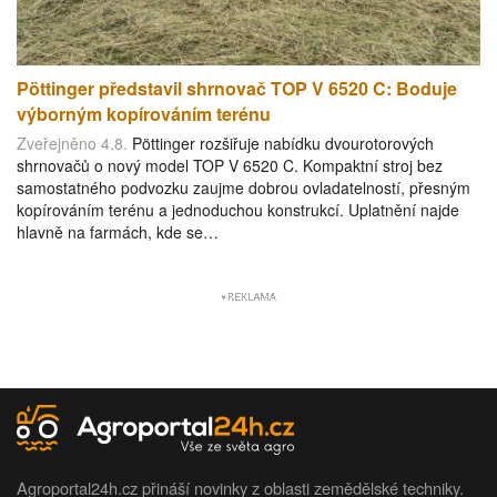
Pöttinger představil shrnovač TOP V 6520 C: Boduje
výborným kopírováním terénu
Zveřejněno 4.8.
Pöttinger rozšiřuje nabídku dvourotorových
shrnovačů o nový model TOP V 6520 C. Kompaktní stroj bez
samostatného podvozku zaujme dobrou ovladatelností, přesným
kopírováním terénu a jednoduchou konstrukcí. Uplatnění najde
hlavně na farmách, kde se…
Agroportal24h.cz přináší novinky z oblasti zemědělské techniky.