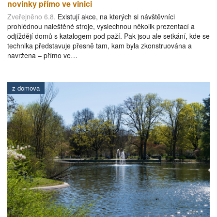
novinky přímo ve vinici
Zveřejněno 6.8.
Existují akce, na kterých si návštěvníci
prohlédnou naleštěné stroje, vyslechnou několik prezentací a
odjíždějí domů s katalogem pod paží. Pak jsou ale setkání, kde se
technika představuje přesně tam, kam byla zkonstruována a
navržena – přímo ve…
z domova