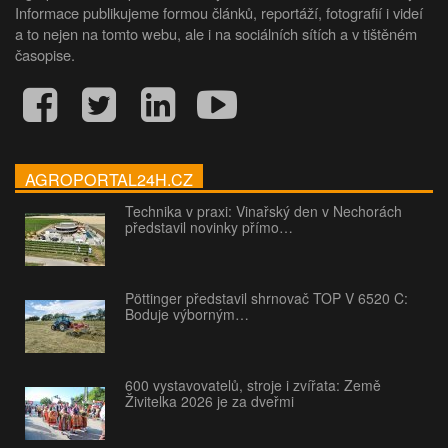
Informace publikujeme formou článků, reportáží, fotografií i videí
a to nejen na tomto webu, ale i na sociálních sítích a v tištěném
časopise.
AGROPORTAL24H.CZ
Technika v praxi: Vinařský den v Nechorách
představil novinky přímo…
Pöttinger představil shrnovač TOP V 6520 C:
Boduje výborným…
600 vystavovatelů, stroje i zvířata: Země
Živitelka 2026 je za dveřmi