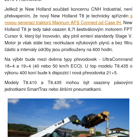
Jelikož je New Holland součástí koncernu CNH Industrial, není
překvapením, že nový New Holland T8 je technicky spřízněn
s
novou generací traktorů Magnum AFS Connect od Case IH.
New
Holland T8 je tedy také osazen 8,7l šestiválcovým motorem FPT
Cursor 9, který byl inovován, aby plnil emisní standardy Stage V.
Motor je však stále bez recirkulace výfukových plynů a bez filtru
částic a intervaly údržby jsou prodlouženy na 600 hodin.
Na výběr bude mezi dvěma typy převodovek - UltraCommand
18×4 a 19×4 (40 nebo 50 km/h ECO). U top modelu T8.435 o
výkonu 400 koní bude k dispozici i nová převodovka 21×5.
Modely T8.410 a T8.435 mohou být osazeny pásovými
jednotkami SmartTrax nebo širšími pneumatikami.