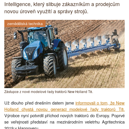
Intelligence, který slibuje zákazníkům a prodejcům
novou úroveň využití a správy strojů.
zemědělská technika
Zástupce z nové modelové řady traktorů New Holland T8.
Už dlouho před dnešním datem jsme
informovali o tom, že New
Holland chystá novou generaci modelové řady traktorů T8.
Výrobce nyní potvrdil příchod nových traktorů do Evropy. Poprvé
se veřejnosti představí na mezinárodním veletrhu Agritechnica
2019 v Hannoveru.