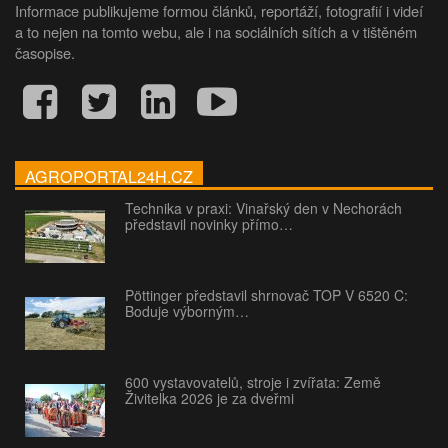
Informace publikujeme formou článků, reportáží, fotografií i videí
a to nejen na tomto webu, ale i na sociálních sítích a v tištěném
časopise.
AGROPORTAL24H.CZ
Technika v praxi: Vinařský den v Nechorách
představil novinky přímo…
Pöttinger představil shrnovač TOP V 6520 C:
Boduje výborným…
600 vystavovatelů, stroje i zvířata: Země
Živitelka 2026 je za dveřmi