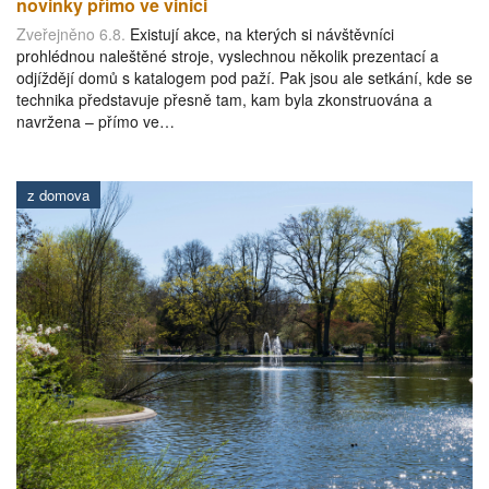
novinky přímo ve vinici
Zveřejněno 6.8.
Existují akce, na kterých si návštěvníci
prohlédnou naleštěné stroje, vyslechnou několik prezentací a
odjíždějí domů s katalogem pod paží. Pak jsou ale setkání, kde se
technika představuje přesně tam, kam byla zkonstruována a
navržena – přímo ve…
z domova