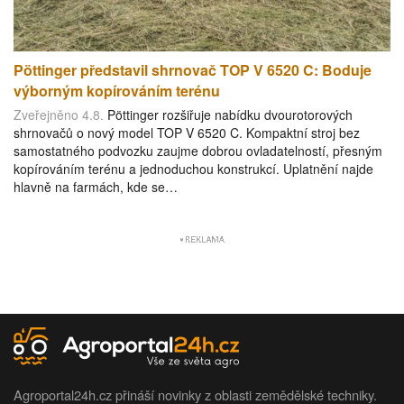
Pöttinger představil shrnovač TOP V 6520 C: Boduje
výborným kopírováním terénu
Zveřejněno 4.8.
Pöttinger rozšiřuje nabídku dvourotorových
shrnovačů o nový model TOP V 6520 C. Kompaktní stroj bez
samostatného podvozku zaujme dobrou ovladatelností, přesným
kopírováním terénu a jednoduchou konstrukcí. Uplatnění najde
hlavně na farmách, kde se…
Agroportal24h.cz přináší novinky z oblasti zemědělské techniky.