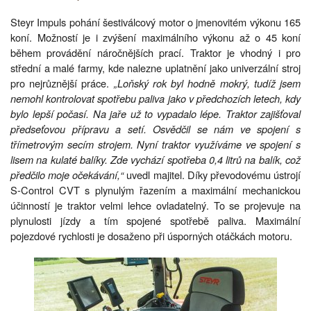
Steyr Impuls pohání šestiválcový motor o jmenovitém výkonu 165
koní. Možností je i zvýšení maximálního výkonu až o 45 koní
během provádění náročnějších prací. Traktor je vhodný i pro
střední a malé farmy, kde nalezne uplatnění jako univerzální stroj
pro nejrůznější práce.
„Loňský rok byl hodně mokrý, tudíž jsem
nemohl kontrolovat spotřebu paliva jako v předchozích letech, kdy
bylo lepší počasí. Na jaře už to vypadalo lépe. Traktor zajišťoval
předseťovou přípravu a setí. Osvědčil se nám ve spojení s
třímetrovým secím strojem. Nyní traktor využíváme ve spojení s
lisem na kulaté balíky. Zde vychází spotřeba 0,4 litrů na balík, což
předčilo moje očekávání,“
uvedl majitel. Díky převodovému ústrojí
S-Control CVT s plynulým řazením a maximální mechanickou
účinností je traktor velmi lehce ovladatelný. To se projevuje na
plynulosti jízdy a tím spojené spotřebě paliva. Maximální
pojezdové rychlosti je dosaženo při úsporných otáčkách motoru.