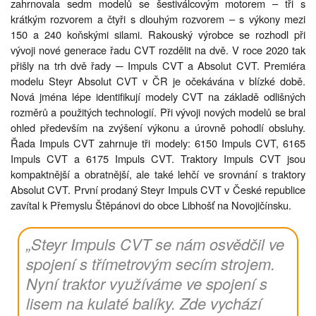
zahrnovala sedm modelů se šestiválcovým motorem – tři s
krátkým rozvorem a čtyři s dlouhým rozvorem – s výkony mezi
150 a 240 koňskými silami. Rakouský výrobce se rozhodl při
vývoji nové generace řadu CVT rozdělit na dvě. V roce 2020 tak
přišly na trh dvě řady ─ Impuls CVT a Absolut CVT. Premiéra
modelu Steyr Absolut CVT v ČR je očekávána v blízké době.
Nová jména lépe identifikují modely CVT na základě odlišných
rozměrů a použitých technologií. Při vývoji nových modelů se bral
ohled především na zvýšení výkonu a úrovně pohodlí obsluhy.
Řada Impuls CVT zahrnuje tři modely: 6150 Impuls CVT, 6165
Impuls CVT a 6175 Impuls CVT. Traktory Impuls CVT jsou
kompaktnější a obratnější, ale také lehčí ve srovnání s traktory
Absolut CVT. První prodaný Steyr Impuls CVT v České republice
zavítal k Přemyslu Štěpánovi do obce Libhošť na Novojičínsku.
„Steyr Impuls CVT se nám osvědčil ve
spojení s třímetrovým secím strojem.
Nyní traktor využíváme ve spojení s
lisem na kulaté balíky. Zde vychází