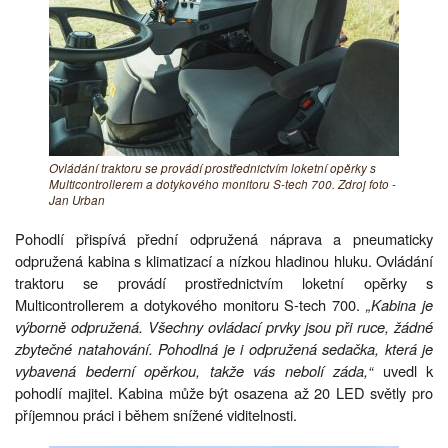
Ovládání traktoru se provádí prostřednictvím loketní opěrky s
Multicontrollerem a dotykového monitoru S-tech 700. Zdroj foto -
Jan Urban
Pohodlí přispívá přední odpružená náprava a pneumaticky
odpružená kabina s klimatizací a nízkou hladinou hluku. Ovládání
traktoru se provádí prostřednictvím loketní opěrky s
Multicontrollerem a dotykového monitoru S-tech 700.
„Kabina je
výborně odpružená. Všechny ovládací prvky jsou při ruce, žádné
zbytečné natahování. Pohodlná je i odpružená sedačka, která je
vybavená bederní opěrkou, takže vás nebolí záda,“
uvedl k
pohodlí majitel. Kabina může být osazena až 20 LED světly pro
příjemnou práci i během snížené viditelnosti.