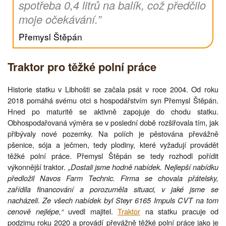
spotřeba 0,4 litrů na balík, což předčilo
moje očekávání.”
Přemysl Štěpán
Traktor pro těžké polní práce
Historie statku v Libhošti se začala psát v roce 2004. Od roku
2018 pomáhá svému otci s hospodářstvím syn Přemysl Štěpán.
Hned po maturitě se aktivně zapojuje do chodu statku.
Obhospodařovaná výměra se v poslední době rozšiřovala tím, jak
přibývaly nové pozemky. Na polích je pěstována převážně
pšenice, sója a ječmen, tedy plodiny, které vyžadují provádět
těžké polní práce. Přemysl Štěpán se tedy rozhodl pořídit
výkonnější traktor.
„Dostali jsme hodně nabídek. Nejlepší nabídku
předložil Navos Farm Technic. Firma se chovala přátelsky,
zařídila financování a porozuměla situaci, v jaké jsme se
nacházeli. Ze všech nabídek byl Steyr 6165 Impuls CVT na tom
cenově nejlépe,“
uvedl majitel.
Traktor
na statku pracuje od
podzimu roku 2020 a provádí převážně těžké polní práce jako je