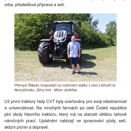
orba, předseťová příprava a setí.
Přemysl Štěpán hospodaří na rodinném statku v obci Libhošť na
Novojičínsku. Zdroj foto - Milan Jedlička
Už první traktory řady CVT byly oceňovány pro svoji všestrannost
a univerzálnost. Na mnohých farmách po celé České republice
plní úkoly hlavního traktoru, který má na starosti většinu tahově
náročných prací. Uplatnění nalézají ve zpracování půdy, setí,
sklizni pícnin a dopravě.