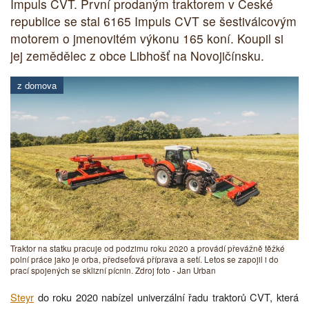
Impuls CVT. První prodaným traktorem v České
republice se stal 6165 Impuls CVT se šestiválcovým
motorem o jmenovitém výkonu 165 koní. Koupil si
jej zemědělec z obce Libhošť na Novojičínsku.
z domova
Traktor na statku pracuje od podzimu roku 2020 a provádí převážně těžké
polní práce jako je orba, předseťová příprava a setí. Letos se zapojil i do
prací spojených se sklizní pícnin. Zdroj foto - Jan Urban
Steyr
do roku 2020 nabízel univerzální řadu traktorů CVT, která