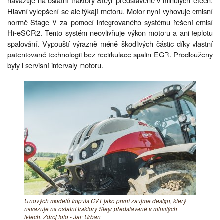
navazuje na ostatní traktory Steyr představené v minulých letech.
Hlavní vylepšení se ale týkají motoru. Motor nyní vyhovuje emisní
normě Stage V za pomocí integrovaného systému řešení emisí
Hi-eSCR2. Tento systém neovlivňuje výkon motoru a ani teplotu
spalování. Vypouští výrazně méně škodlivých částic díky vlastní
patentované technologii bez recirkulace spalin EGR. Prodlouženy
byly i servisní intervaly motoru.
U nových modelů Impuls CVT jako první zaujme design, který
navazuje na ostatní traktory Steyr představené v minulých
letech. Zdroj foto - Jan Urban