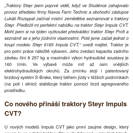
„Traktory Steyr jsem poprvé viděl, když ve Studénce zahajovalo
provoz středisko firmy Navos Farm Technic a obchodní zástupce
Lukáš Rozsypal začínal místní zemědělce seznamovat s traktory
Steyr. Předložil mi perfektní nabídku na traktor Steyr Impuls CVT.
Mohl jsem si na týden vyzkoušet předváděcí traktor Steyr Profi a
seznámit se s jeho jízdními vlastnostmi. Poté jsme začali jednat o
koupi modelu Steyr 6165 Impuls CVT,“
uvedl majitel. Traktor je
pro polní práce náležitě vybaven. Jeho zvedací kapacita zadního
závěsu činí 8 257 kg a maximální výkon hydraulické soustavy je
160 l/min. Ve výbavě může mít až osm vnějších
elektrohydraulických okruhů. Za zmínku stojí i patentovaný
brzdový systém S-Brake, který během jízdy v těžších podmínkách
(na poli i silnici) stabilizuje traktor pomocí brzd agregovaného
prostředku.
Co nového přináší traktory Steyr Impuls
CVT?
U nových modelů Impuls CVT jako první zaujme design, který