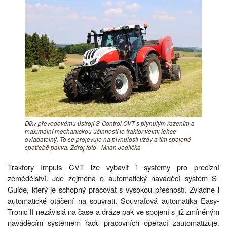
Díky převodovému ústrojí S-Control CVT s plynulým řazením a
maximální mechanickou účinností je traktor velmi lehce
ovladatelný. To se projevuje na plynulosti jízdy a tím spojené
spotřebě paliva. Zdroj foto - Milan Jedlička
Traktory Impuls CVT lze vybavit i systémy pro precizní
zemědělství. Jde zejména o automatický naváděcí systém S-
Guide, který je schopný pracovat s vysokou přesností. Zvládne i
automatické otáčení na souvrati. Souvraťová automatika Easy-
Tronic II nezávislá na čase a dráze pak ve spojení s již zmíněným
naváděcím systémem řadu pracovních operací zautomatizuje.