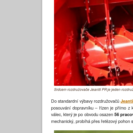
Srdcem rozdružovače Jeantil PR je jeden rozdružo
Do standardní výbavy rozdružovačů
Jeant
posouvání dopravníku – řízen je přímo z k
válec, který je po obvodu osazen
56 praco
mechanický, probíhá přes řetězový pohon s 