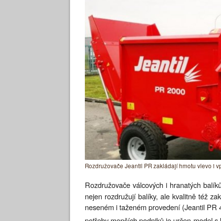
Rozdružovače Jeantil PR zakládají hmotu vlevo i v
Rozdružovače válcových i hranatých balík
nejen rozdružují balíky, ale kvalitně též 
neseném i taženém provedení (Jeantil PR 4
potřeby menších podniků je určen model s