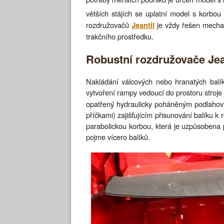
větších stájích se uplatní model s korbo
rozdružovačů
je vždy řešen mechan
Jeantil
trakčního prostředku.
Robustní rozdružovače Jea
Nakládání válcových nebo hranatých balík
vytvoření rampy vedoucí do prostoru stroj
opatřený hydraulicky poháněným podlaho
příčkami) zajišťujícím přisunování balíku k
parabolickou korbou, která je uzpůsobena pr
pojme vícero balíků.