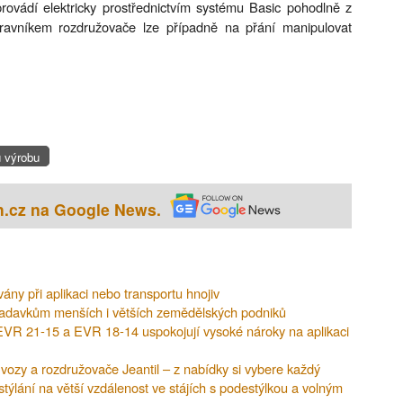
rovádí elektricky prostřednictvím systému Basic pohodlně z
ravníkem rozdružovače lze případně na přání manipulovat
u výrobu
h.cz na Google News.
vány při aplikaci nebo transportu hnojiv
adavkům menších i větších zemědělských podniků
EVR 21-15 a EVR 18-14 uspokojují vysoké nároky na aplikaci
vozy a rozdružovače Jeantil – z nabídky si vybere každý
ýlání na větší vzdálenost ve stájích s podestýlkou a volným