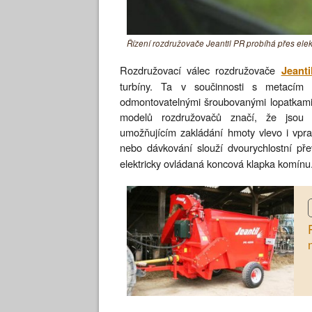
Řízení rozdružovače Jeantil PR probíhá přes elek
Rozdružovací válec rozdružovače
Jeant
turbíny. Ta v součinnosti s metacím 
odmontovatelnými šroubovanými lopatkami
modelů rozdružovačů značí, že jsou v
umožňujícím zakládání hmoty vlevo i vpra
nebo dávkování slouží dvourychlostní př
elektricky ovládaná koncová klapka komínu