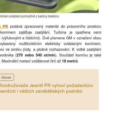
trické ovládání pohodlně z kabiny traktoru.
podává zpracovaný materiál do pracovního prostoru
il PR
komínem zajišťuje zastýlání. Turbína je opatřena osmi
 (výfukovými a čisticími). Dvě písmena GM v označení obou
ybaveny multifunkčním elektricky ovládaným komínem,
vo ve směru jízdy, a plošné rozhazování. K volbě zastýlání
evodovka (
). Součástí komínu je také
270 nebo 540 ot/min
. Maximální metací vzdálenost činí až
.
18 metrů
článek
Rozdružovače Jeantil PR vyhoví požadavkům
menších i větších zemědělských podniků