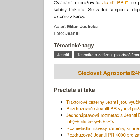
Ovládání rozdružovače
Jeantil PR
se p
kabiny traktoru. Se zadní rampou a dop
externě z korby.
Autor:
Milan Jedlička
Foto:
Jeantil
Tématické tagy
Jeantil
Technika a zařízení pro živočišno
Sledovat Agroportal24
Přečtěte si také
Traktorové cisterny Jeantil jsou využí
Rozdružovače Jeantil PR vyhoví pož
Jednonápravová rozmetadla Jeantil 
tuhých statkových hnojiv
Rozmetadla, návěsy, cisterny, krmné 
Rozdružovač Jeantil PR 4000 pro zast