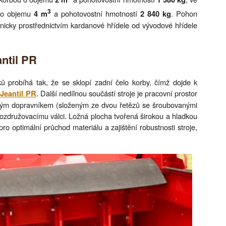
3
u o objemu
a pohotovostní hmotností
. Pohon
4 m
2 840 kg
icky prostřednictvím kardanové hřídele od vývodové hřídele
ntil PR
ů probíhá tak, že se sklopí zadní čelo korby, čímž dojde k
e
. Další nedílnou součástí stroje je pracovní prostor
Jeantil PR
vým dopravníkem (složeným ze dvou řetězů se šroubovanými
 rozdružovacímu válci. Ložná plocha tvořená širokou a hladkou
o optimální průchod materiálu a zajištění robustnosti stroje,