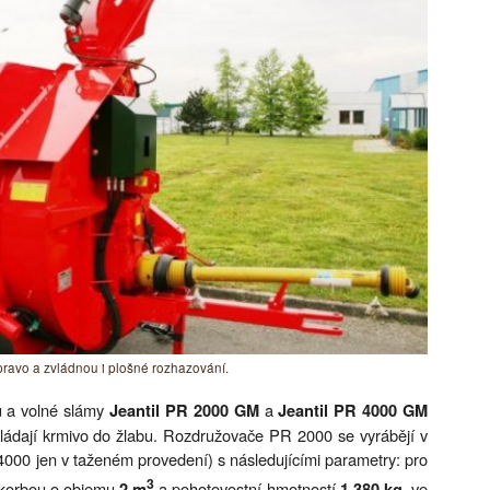
pravo a zvládnou i plošné rozhazování.
ů a volné slámy
a
Jeantil PR 2000 GM
Jeantil PR 4000 GM
zakládají krmivo do žlabu. Rozdružovače PR 2000 se vyrábějí v
000 jen v taženém provedení) s následujícími parametry: pro
3
 korbou o objemu
a pohotovostní hmotností
, ve
2 m
1 380 kg