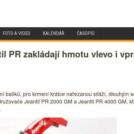
FOTO A VIDEO
KALENDÁŘ
ČASOPIS
l PR zakládají hmotu vlevo i vpr
 balíků, pro krmení krátce nařezanou siláží, dlouhým se
združovače Jeantil PR 2000 GM a Jeantil PR 4000 GM, kt
.