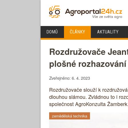
DOMŮ
ČLÁNKY
AKTUALITY
Rozdružovače Jeanti
plošné rozhazování
Zveřejněno: 6. 4. 2023
Rozdružovače slouží k rozdružování
dlouhou slámou. Zvládnou to i ro
společnost AgroKonzulta Žamberk
zemědělská technika