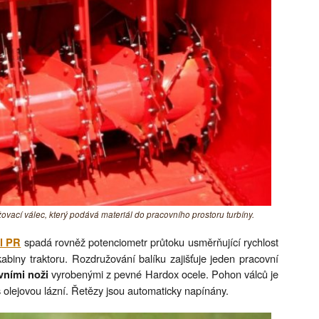
vací válec, který podává materiál do pracovního prostoru turbíny.
spadá rovněž potenciometr průtoku usměrňující rychlost
il PR
abiny traktoru. Rozdružování balíku zajišťuje jeden pracovní
vyrobenými z pevné Hardox ocele. Pohon válců je
vními noži
olejovou lázní. Řetězy jsou automaticky napínány.