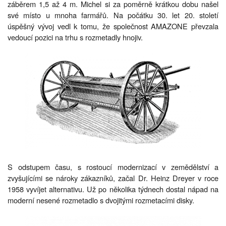
záběrem 1,5 až 4 m. Michel si za poměrně krátkou dobu našel
své místo u mnoha farmářů. Na počátku 30. let 20. století
úspěšný vývoj vedl k tomu, že společnost AMAZONE převzala
vedoucí pozici na trhu s rozmetadly hnojiv.
S odstupem času, s rostoucí modernizací v zemědělství a
zvyšujícími se nároky zákazníků, začal Dr. Heinz Dreyer v roce
1958 vyvíjet alternativu. Už po několika týdnech dostal nápad na
moderní nesené rozmetadlo s dvojitými rozmetacími disky.