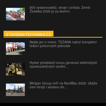
600 vystavovatelů, stroje i zvířata: Země
Živitelka 2026 je za dveřmi
STAVEBNI-TECHNIKA.CZ
Nejde jen o motor. TEZANA nabízí kompletní
řešení pohonných jednotek
Hyster představil novou generaci elektrických
vysokozdvižných vozíků…
Wirtgen Group míří na NordBau 2026. Ukáže
osm strojů i sestavu do…