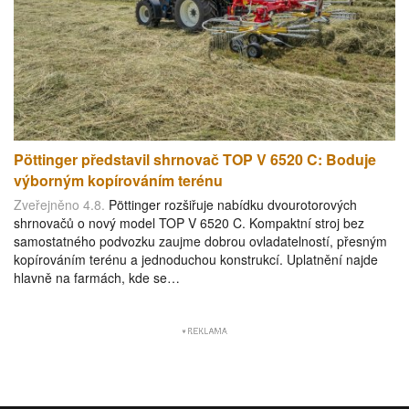
Pöttinger představil shrnovač TOP V 6520 C: Boduje
výborným kopírováním terénu
Zveřejněno 4.8.
Pöttinger rozšiřuje nabídku dvourotorových
shrnovačů o nový model TOP V 6520 C. Kompaktní stroj bez
samostatného podvozku zaujme dobrou ovladatelností, přesným
kopírováním terénu a jednoduchou konstrukcí. Uplatnění najde
hlavně na farmách, kde se…