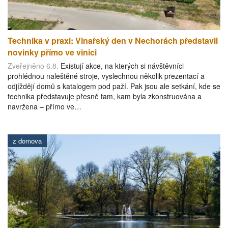
Technika v praxi: Vinařský den v Nechorách představil
novinky přímo ve vinici
Zveřejněno 6.8.
Existují akce, na kterých si návštěvníci
prohlédnou naleštěné stroje, vyslechnou několik prezentací a
odjíždějí domů s katalogem pod paží. Pak jsou ale setkání, kde se
technika představuje přesně tam, kam byla zkonstruována a
navržena – přímo ve…
z domova