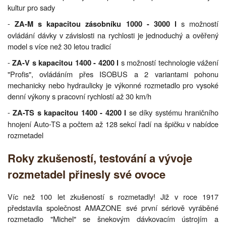
kultur pro sady
-
s možností
ZA-M s kapacitou zásobníku 1000 - 3000 l
ovládání dávky v závislosti na rychlosti je jednoduchý a ověřený
model s více než 30 letou tradicí
-
s možností technologie vážení
ZA-V s kapacitou 1400 - 4200 l
"Profis", ovládáním přes ISOBUS a 2 variantami pohonu
mechanicky nebo hydraulicky je výkonné rozmetadlo pro vysoké
denní výkony s pracovní rychlostí až 30 km/h
-
se díky systému hraničního
ZA-TS s kapacitou 1400 - 4200 l
hnojení Auto-TS a počtem až 128 sekcí řadí na špičku v nabídce
rozmetadel
Roky zkušeností, testování a vývoje
rozmetadel přinesly své ovoce
Víc než 100 let zkušeností s rozmetadly! Již v roce 1917
představila společnost AMAZONE své první sériově vyráběné
rozmetadlo "Michel" se šnekovým dávkovacím ústrojím a