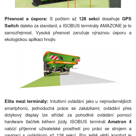
S počtem až
dosahuje
Přesnost a úspora:
128 sekcí
GPS
daleko za standard, s ISOBUS terminály AMAZONE je to
Switch
samozřejmost. Vysoká přesnost zaručuje výraznou úsporu a
ekologickou aplikaci hnojiv.
Intuitivní ovládání jako u nejmodernějších
Elita mezi terminály:
smartphonů, jednoduchá práce se zakázkami, ovládání přes
dotykový display lze střídat za pohodlné ovládání pomocí
hardware tlačítek během jízdy. ISOBUS terminál
Amatron 4
nabízí příjemné uživatelské prostředí pro práci se strojem a
navigací s ovládáním až 128 sekcí. Pro ještě větší komfort je