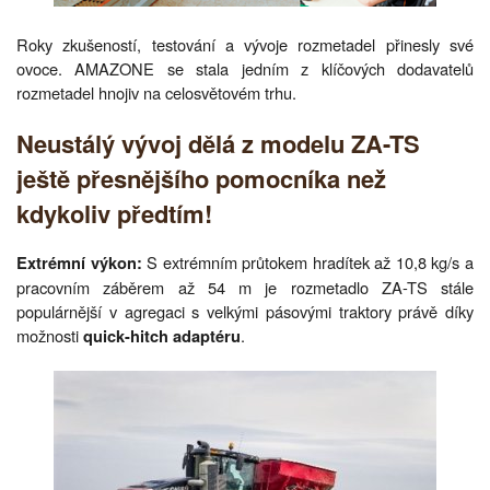
Roky zkušeností, testování a vývoje rozmetadel přinesly své
ovoce. AMAZONE se stala jedním z klíčových dodavatelů
rozmetadel hnojiv na celosvětovém trhu.
Neustálý vývoj dělá z modelu ZA-TS
ještě přesnějšího pomocníka než
kdykoliv předtím!
S extrémním průtokem hradítek až 10,8 kg/s a
Extrémní výkon:
pracovním záběrem až 54 m je rozmetadlo ZA-TS stále
populárnější v agregaci s velkými pásovými traktory právě díky
možnosti
.
quick-hitch adaptéru