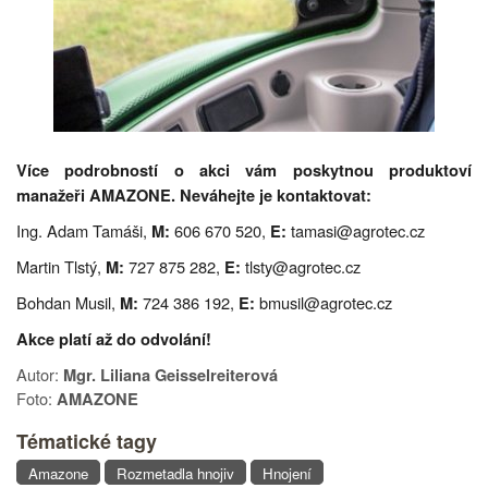
Více podrobností o akci vám poskytnou produktoví
manažeři AMAZONE. Neváhejte je kontaktovat:
Ing. Adam Tamáši,
606 670 520,
tamasi@agrotec.cz
M:
E:
Martin Tlstý,
727 875 282,
tlsty@agrotec.cz
M:
E:
Bohdan Musil,
724 386 192,
bmusil@agrotec.cz
M:
E:
Akce platí až do odvolání!
Autor:
Mgr. Liliana Geisselreiterová
Foto:
AMAZONE
Tématické tagy
Amazone
Rozmetadla hnojiv
Hnojení