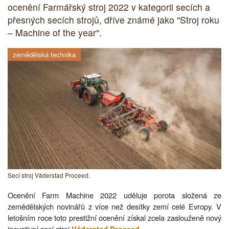
ocenění Farmářský stroj 2022 v kategorii secích a
přesných secích strojů, dříve známé jako "Stroj roku
– Machine of the year".
zemědělská technika
Secí stroj Väderstad Proceed.
Ocenění Farm Machine 2022 uděluje porota složená ze
zemědělských novinářů z více než desítky zemí celé Evropy. V
letošním roce toto prestižní ocenění získal zcela zaslouženě nový
inovativní secí stroj
.