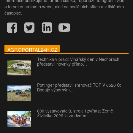
Informace publikujeme formou článků, reportáží, fotografií i videí
a to nejen na tomto webu, ale i na sociálních sítích a v tištěném
časopise.
AGROPORTAL24H.CZ
Technika v praxi: Vinařský den v Nechorách
představil novinky přímo…
Pöttinger představil shrnovač TOP V 6520 C:
Boduje výborným…
600 vystavovatelů, stroje i zvířata: Země
Živitelka 2026 je za dveřmi