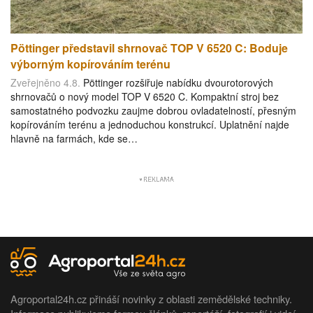
Pöttinger představil shrnovač TOP V 6520 C: Boduje
výborným kopírováním terénu
Zveřejněno 4.8.
Pöttinger rozšiřuje nabídku dvourotorových
shrnovačů o nový model TOP V 6520 C. Kompaktní stroj bez
samostatného podvozku zaujme dobrou ovladatelností, přesným
kopírováním terénu a jednoduchou konstrukcí. Uplatnění najde
hlavně na farmách, kde se…
Agroportal24h.cz přináší novinky z oblasti zemědělské techniky.