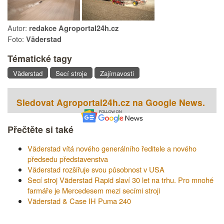
Autor:
redakce Agroportal24h.cz
Foto:
Väderstad
Tématické tagy
Väderstad
Secí stroje
Zajímavosti
Sledovat Agroportal24h.cz na Google News.
Přečtěte si také
Väderstad vítá nového generálního ředitele a nového
předsedu představenstva
Väderstad rozšiřuje svou působnost v USA
Secí stroj Väderstad Rapid slaví 30 let na trhu. Pro mnohé
farmáře je Mercedesem mezi secími stroji
Väderstad & Case IH Puma 240