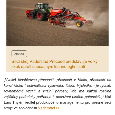
článek
Secí stroj Väderstad Proceed představuje velký
skok oproti současným technologiím setí
„Vyniká hloubkovou přesností, přesností v řádku, přesností na
konci řádku i optimalizací výsevního lůžka. Výsledkem je rychlé,
rovnoměrné vzejití a vitální porosty, kde má každá rostlina
zajištěny podmínky potřebné k dosažení plného potenciálu,“
říká
Lars Thylén ředitel produktového managementu pro přesné secí
stroje ve společnosti
Väderstad
.