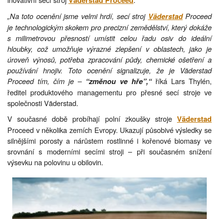
Väderstad Proceed
„Na toto ocenění jsme velmi hrdí, secí stroj
Proceed
Väderstad
je technologickým skokem pro precizní zemědělství, který dokáže
s milimetrovou přesností umístit celou řadu osiv do ideální
hloubky, což umožňuje výrazné zlepšení v oblastech, jako je
úroveň výnosů, potřeba zpracování půdy, chemické ošetření a
používání hnojiv. Toto ocenění signalizuje, že je Väderstad
Proceed tím, čím je –
říká Lars Thylén,
“změnou ve hře”,“
ředitel produktového managementu pro přesné secí stroje ve
společnosti Väderstad.
V současné době probíhají polní zkoušky stroje
Väderstad
Proceed v několika zemích Evropy. Ukazují působivé výsledky se
silnějšími porosty a nárůstem rostlinné i kořenové biomasy ve
srovnání s moderními secími stroji – při současném snížení
výsevku na polovinu u obilovin.