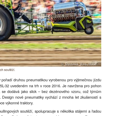
ch soutěží.
v pořadí druhou pneumatikou vyrobenou pro výjimečnou jízdu
.5L-32 uvedeném na trh v roce 2016. Je navržena pro pohon
a se dodává jako slick – bez dezénového vzoru, což týmům
én. Design nové pneumatiky vychází z mnoha let zkušeností s
ce výkonné traktory.
ullingových soutěží, spolupracuje s několika stájemi a řadou