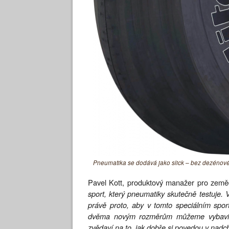
Pneumatika se dodává jako slick – bez dezénovéh
Pavel Kott, produktový manažer pro zem
sport, který pneumatiky skutečně testuje.
právě proto, aby v tomto speciálním spo
dvěma novým rozměrům můžeme vybavit ne
zvědaví na to, jak dobře si povedou v nadch