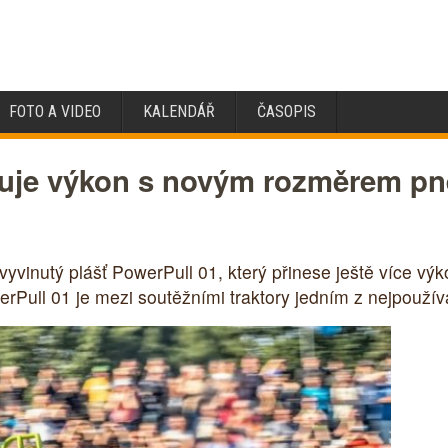
FOTO A VIDEO
KALENDÁŘ
ČASOPIS
yšuje výkon s novým rozměrem pn
vyvinutý plášť PowerPull 01, který přinese ještě více výk
Pull 01 je mezi soutěžními traktory jedním z nejpoužív