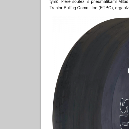
týmů, které soutěží s pneumatikami Mita
Tractor Pulling Committee (ETPC), organiza