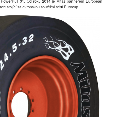
s PowerPull 01. Od roku 2014 je Mitas partnerem European
ce stojící za evropskou soutěžní sérií Eurocup.