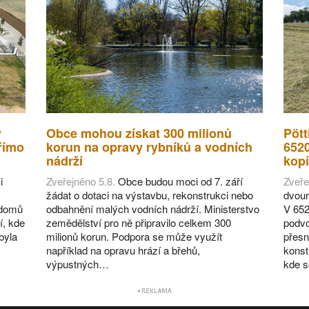
v
Obce mohou získat 300 milionů
Pött
římo
korun na opravy rybníků a vodních
652
nádrží
kopí
i
Zveřejněno 5.8.
Obce budou moci od 7. září
Zveře
žádat o dotaci na výstavbu, rekonstrukci nebo
dvour
 domů
odbahnění malých vodních nádrží. Ministerstvo
V 652
í, kde
zemědělství pro ně připravilo celkem 300
podvo
byla
milionů korun. Podpora se může využít
přesn
například na opravu hrází a břehů,
konst
výpustných…
kde 