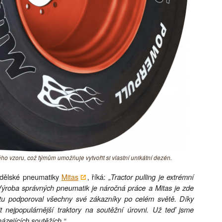
o vzoru, což týmům umožňuje vytvořit si vlastní unikátní dezén.
ědělské pneumatiky
Mitas
, říká:
„Tractor pulling je extrémní
 Výroba správných pneumatik je náročná práce a Mitas je zde
rtu podporoval všechny své zákazníky po celém světě. Díky
jpopulárnější traktory na soutěžní úrovni. Už teď jsme
ázejících soutěžích.“