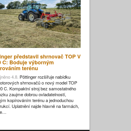
inger představil shrnovač TOP V
0 C: Boduje výborným
rováním terénu
jněno 4.8.
Pöttinger rozšiřuje nabídku
otorových shrnovačů o nový model TOP
0 C. Kompaktní stroj bez samostatného
zku zaujme dobrou ovladatelností,
ým kopírováním terénu a jednoduchou
rukcí. Uplatnění najde hlavně na farmách,
se…