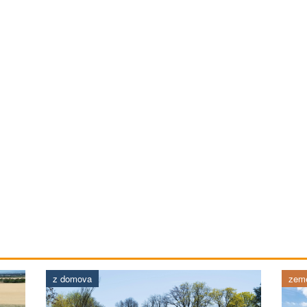
z domova
země