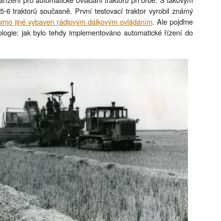
 5-6 traktorů současně. První testovací traktor vyrobil známý
mimo jiné vybaven rádiovým dálkovým ovládáním
. Ale pojďme
ogie: jak bylo tehdy implementováno automatické řízení do