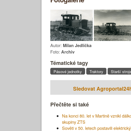
Autor:
Milan Jedlička
Foto:
Archiv
Tématické tagy
Pásové jednotky
Traktory
Starší stroj
Sledovat Agroportal24
Přečtěte si také
Na konci 80. let v Martině vznikl dál
skupiny ZTS
Sověti v 50. letech postavili elektri