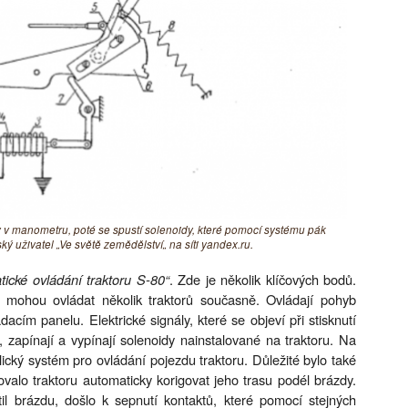
 v manometru, poté se spustí solenoidy, které pomocí systému pák
ý uživatel „Ve světě zemědělství„ na síti yandex.ru.
ické ovládání traktoru S-80“
. Zde je několik klíčových bodů.
e mohou ovládat několik traktorů současně. Ovládají pohyb
dacím panelu. Elektrické signály, které se objeví při stisknutí
, zapínají a vypínají solenoidy nainstalované na traktoru. Na
ický systém pro ovládání pojezdu traktoru. Důležité bylo také
ovalo traktoru automaticky korigovat jeho trasu podél brázdy.
til brázdu, došlo k sepnutí kontaktů, které pomocí stejných