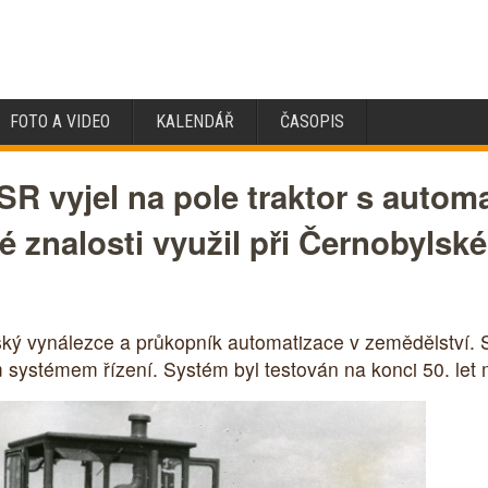
FOTO A VIDEO
KALENDÁŘ
ČASOPIS
SSR vyjel na pole traktor s autom
 znalosti využil při Černobylské
tský vynálezce a průkopník automatizace v zemědělství. 
systémem řízení. Systém byl testován na konci 50. let m