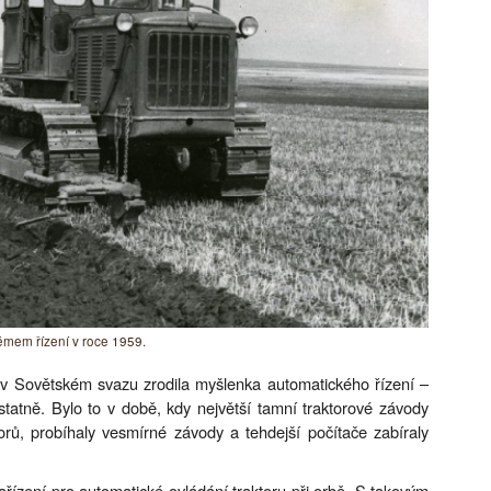
émem řízení v roce 1959.
v Sovětském svazu zrodila myšlenka automatického řízení –
statně. Bylo to v době, kdy největší tamní traktorové závody
torů, probíhaly vesmírné závody a tehdejší počítače zabíraly
 zařízení pro automatické ovládání traktoru při orbě. S takovým