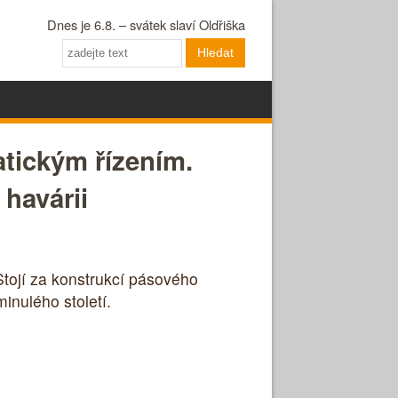
Dnes je 6.8. – svátek slaví Oldřiška
Hledat
atickým řízením.
 havárii
Stojí za konstrukcí pásového
inulého století.