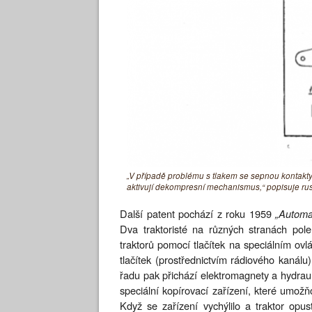
„V případě problému s tlakem se sepnou kontakty
aktivují dekompresní mechanismus,“ popisuje rusk
Další patent pochází z roku 1959
„Automat
Dva traktoristé na různých stranách pol
traktorů pomocí tlačítek na speciálním ovlá
tlačítek (prostřednictvím rádiového kanálu)
řadu pak přichází elektromagnety a hydraul
speciální kopírovací zařízení, které umožň
Když se zařízení vychýlilo a traktor opus