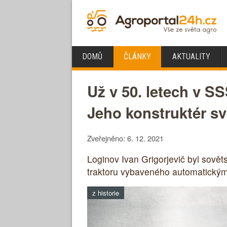
DOMŮ
ČLÁNKY
AKTUALITY
Už v 50. letech v S
Jeho konstruktér své
Zveřejněno: 6. 12. 2021
Loginov Ivan Grigorjevič byl sově
traktoru vybaveného automatickým 
z historie