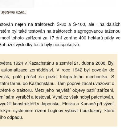
 systému řízení.
testován nejen na traktorech S-80 a S-100, ale i na dalších
ystém byl také testován na traktorech s agregovanou taženou
pomocí tohoto zařízení za 17 dní zoráno 400 hektarů půdy ve
Bohužel výsledky testů byly neuspokojivé.
. května 1924 v Kazachstánu a zemřel 21. dubna 2008. Byl
automatizace zemědělství. V roce 1942 byl povolán do
voják, poté přešel na pozici telegrafního mechanika. S
 státní farmu do Kazachstánu. Tam poprvé začal uvažovat o
étně o traktoru. Mezi jeho největší objevy patří zařízení,
zení sám vyráběl a testoval. Vynález však nebyl patentován,
využili konstruktéři v Japonsku, Finsku a Kanadě při vývoji
ckým systémem řízení Loginov vybavil i buldozery, které
ního odpadu.