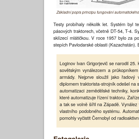
Základní popis principu fungování automatického
Testy probíhaly několik let. Systém byl 
pásových traktorech, včetně DT-54, T-4. S
sklízecí mlátičkou. V roce 1957 bylo za 
stepích Pavlodarské oblasti (Kazachstán). 
Loginov Ivan Grigorjevič se narodil 25
sovětským vynálezcem a průkopníkem 
armády. Nejprve sloužil jako řadový 
diplomem traktorista-strojník odešel na
automatizaci zemědělské techniky, konkr
které automatizuje řízení traktoru. Zaří
a tak se volně šířil na Západě. Vynález 
vlastního podobného systému. Automati
pomohly vyčistit Černobyl od radioaktiv
Fotogalerie