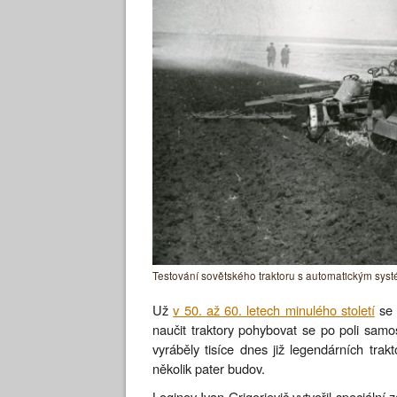
Testování sovětského traktoru s automatickým syst
Už
v 50. až 60. letech minulého století
se 
naučit traktory pohybovat se po poli samo
vyráběly tisíce dnes již legendárních trak
několik pater budov.
Loginov Ivan Grigorjevič vytvořil speciální