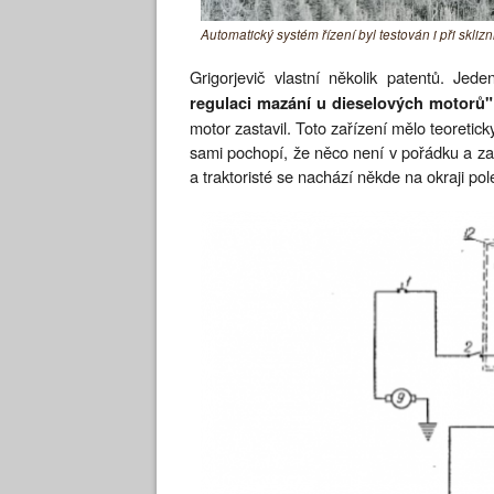
Automatický systém řízení byl testován i při sklizni
Grigorjevič vlastní několik patentů. Je
regulaci mazání u dieselových motorů"
motor zastavil. Toto zařízení mělo teoretic
sami pochopí, že něco není v pořádku a za
a traktoristé se nachází někde na okraji pol