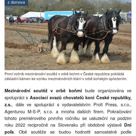
z domova
První ročník mezinárodní soutěž v orbě koňmi v České republice pokládá
základní kámen ke vzniku mezinárodních klání v orbě koňským spřežením.
bude organizována ve
Mezinárodní soutěž v orbě koňmi
spolupráci s
Asociací svazů chovatelů koni České republiky,
, dále ve spolupráci s vydavatelstvím Profi Press, s.r.o.,
z.s.
Agenturou M-S-P, s.r.o. a mnoha dalších firem. Pokračování
tohoto premiérového prvního ročníku se uskuteční na podzim
roku 2022 recipročně na Slovensku při obdobné výstavě
Dni
. Obě soutěže se budou hodnotit samostatně podle
poľa