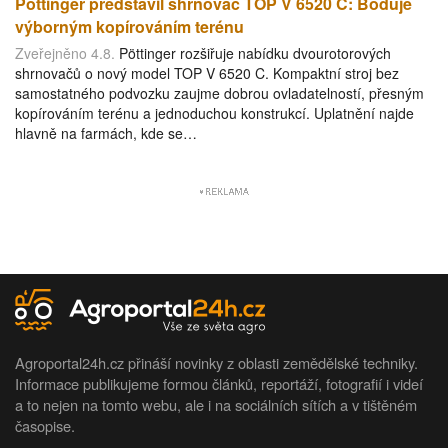
Pöttinger představil shrnovač TOP V 6520 C: Boduje
výborným kopírováním terénu
Zveřejněno 4.8.
Pöttinger rozšiřuje nabídku dvourotorových
shrnovačů o nový model TOP V 6520 C. Kompaktní stroj bez
samostatného podvozku zaujme dobrou ovladatelností, přesným
kopírováním terénu a jednoduchou konstrukcí. Uplatnění najde
hlavně na farmách, kde se…
Agroportal24h.cz přináší novinky z oblasti zemědělské techniky.
Informace publikujeme formou článků, reportáží, fotografií i videí
a to nejen na tomto webu, ale i na sociálních sítích a v tištěném
časopise.