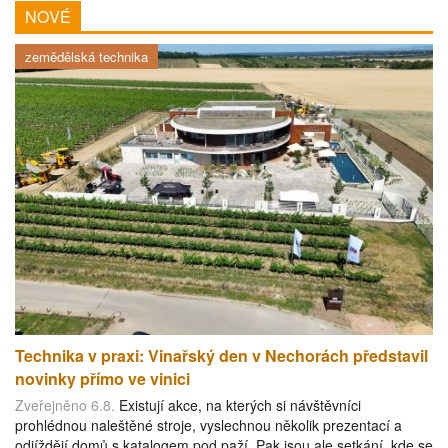
NOVÉ
zemědělská technika
Technika v praxi: Vinařský den v Nechorách představil
novinky přímo ve vinici
Zveřejněno 6.8.
Existují akce, na kterých si návštěvníci
prohlédnou naleštěné stroje, vyslechnou několik prezentací a
odjíždějí domů s katalogem pod paží. Pak jsou ale setkání, kde se