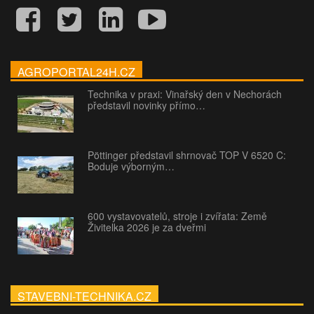
AGROPORTAL24H.CZ
Technika v praxi: Vinařský den v Nechorách
představil novinky přímo…
Pöttinger představil shrnovač TOP V 6520 C:
Boduje výborným…
600 vystavovatelů, stroje i zvířata: Země
Živitelka 2026 je za dveřmi
STAVEBNI-TECHNIKA.CZ