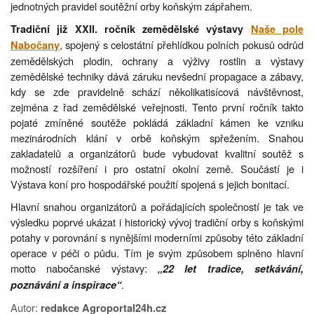
jednotných pravidel soutěžní orby koňským zápřahem.
Tradiční již XXII. ročník zemědělské výstavy
Naše pole
, spojený s celostátní přehlídkou polních pokusů odrůd
Nabočany
zemědělských plodin, ochrany a výživy rostlin a výstavy
zemědělské techniky dává záruku nevšední propagace a zábavy,
kdy se zde pravidelně schází několikatisícová návštěvnost,
zejména z řad zemědělské veřejnosti. Tento první ročník takto
pojaté zmíněné soutěže pokládá základní kámen ke vzniku
mezinárodních klání v orbě koňským spřežením. Snahou
zakladatelů a organizátorů bude vybudovat kvalitní soutěž s
možností rozšíření i pro ostatní okolní země. Součástí je i
Výstava koní pro hospodářské použití spojená s jejich bonitací.
Hlavní snahou organizátorů a pořádajících společností je tak ve
výsledku poprvé ukázat i historický vývoj tradiční orby s koňskými
potahy v porovnání s nynějšími moderními způsoby této základní
operace v péči o půdu. Tím je svým způsobem splněno hlavní
motto nabočanské výstavy:
„22 let tradice, setkávání,
.
poznávání a inspirace“
Autor:
redakce Agroportal24h.cz