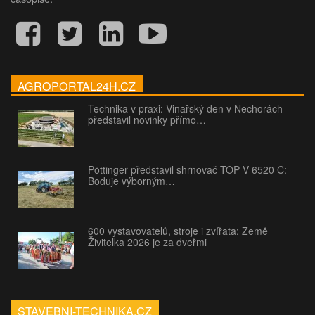
AGROPORTAL24H.CZ
Technika v praxi: Vinařský den v Nechorách
představil novinky přímo…
Pöttinger představil shrnovač TOP V 6520 C:
Boduje výborným…
600 vystavovatelů, stroje i zvířata: Země
Živitelka 2026 je za dveřmi
STAVEBNI-TECHNIKA.CZ