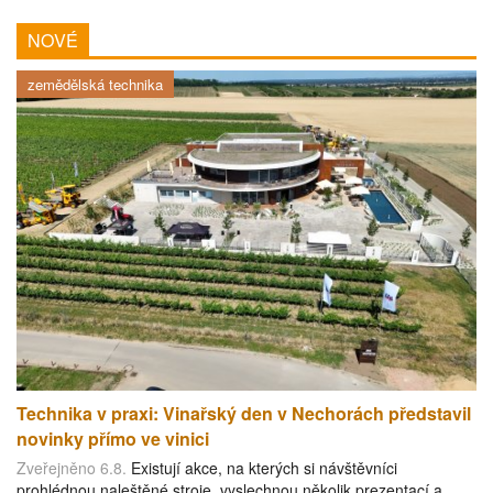
NOVÉ
zemědělská technika
Technika v praxi: Vinařský den v Nechorách představil
novinky přímo ve vinici
Zveřejněno 6.8.
Existují akce, na kterých si návštěvníci
prohlédnou naleštěné stroje, vyslechnou několik prezentací a