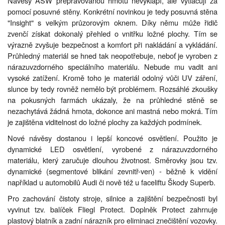
Návěsy ASW přepravovanou hmotu nevyklápí, ale vytlačují za
pomocí posuvné stěny. Konkrétní novinkou je tedy posuvná stěna
"Insight" s velkým průzorovým oknem. Díky němu může řidič
zvenčí získat dokonalý přehled o vnitřku ložné plochy. Tím se
výrazně zvyšuje bezpečnost a komfort při nakládání a vykládání.
Průhledný materiál se hned tak neopotřebuje, neboť je vyroben z
nárazuvzdorného speciálního materiálu. Nebude mu vadit ani
vysoké zatížení. Kromě toho je materiál odolný vůči UV záření,
slunce by tedy rovněž nemělo být problémem. Rozsáhlé zkoušky
na pokusných farmách ukázaly, že na průhledné stěně se
nezachytává žádná hmota, dokonce ani mastná nebo mokrá. Tím
je zajištěna viditelnost do ložné plochy za každých podmínek.
Nové návěsy dostanou i lepší koncové osvětlení. Použito je
dynamické LED osvětlení, vyrobené z nárazuvzdorného
materiálu, který zaručuje dlouhou životnost. Směrovky jsou tzv.
dynamické (segmentové blikání zevnitř-ven) - běžně k vidění
například u automobilů Audi či nově též u faceliftu Škody Superb.
Pro zachování čistoty stroje, silnice a zajištění bezpečnosti byl
vyvinut tzv. balíček Fliegl Protect. Doplněk Protect zahrnuje
plastový blatník a zadní nárazník pro eliminaci znečištění vozovky.