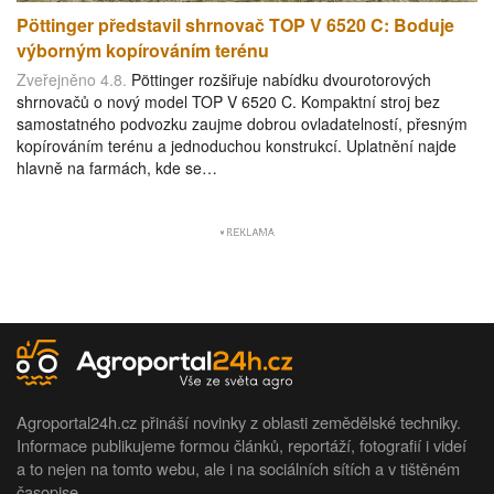
Pöttinger představil shrnovač TOP V 6520 C: Boduje
výborným kopírováním terénu
Zveřejněno 4.8.
Pöttinger rozšiřuje nabídku dvourotorových
shrnovačů o nový model TOP V 6520 C. Kompaktní stroj bez
samostatného podvozku zaujme dobrou ovladatelností, přesným
kopírováním terénu a jednoduchou konstrukcí. Uplatnění najde
hlavně na farmách, kde se…
Agroportal24h.cz přináší novinky z oblasti zemědělské techniky.
Informace publikujeme formou článků, reportáží, fotografií i videí
a to nejen na tomto webu, ale i na sociálních sítích a v tištěném
časopise.