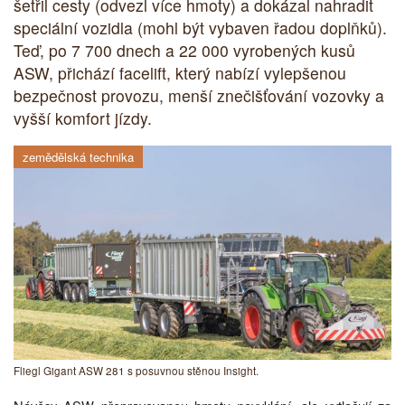
šetřil cesty (odvezl více hmoty) a dokázal nahradit
speciální vozidla (mohl být vybaven řadou doplňků).
Teď, po 7 700 dnech a 22 000 vyrobených kusů
ASW, přichází facelift, který nabízí vylepšenou
bezpečnost provozu, menší znečišťování vozovky a
vyšší komfort jízdy.
zemědělská technika
Fliegl Gigant ASW 281 s posuvnou stěnou Insight.