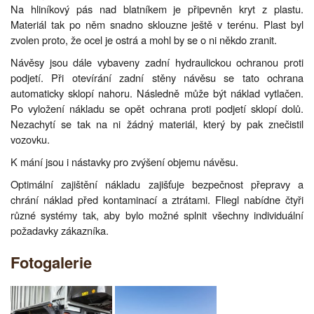
Na hliníkový pás nad blatníkem je připevněn kryt z plastu.
Materiál tak po něm snadno sklouzne ještě v terénu. Plast byl
zvolen proto, že ocel je ostrá a mohl by se o ni někdo zranit.
Návěsy jsou dále vybaveny zadní hydraulickou ochranou proti
podjetí. Při otevírání zadní stěny návěsu se tato ochrana
automaticky sklopí nahoru. Následně může být náklad vytlačen.
Po vyložení nákladu se opět ochrana proti podjetí sklopí dolů.
Nezachytí se tak na ni žádný materiál, který by pak znečistil
vozovku.
K mání jsou i nástavky pro zvýšení objemu návěsu.
Optimální zajištění nákladu zajišťuje bezpečnost přepravy a
chrání náklad před kontaminací a ztrátami. Fliegl nabídne čtyři
různé systémy tak, aby bylo možné splnit všechny individuální
požadavky zákazníka.
Fotogalerie