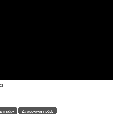
cz
ání půdy
Zpracovávání půdy