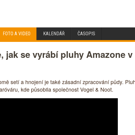
FOTO A VIDEO
KALENDÁŘ
ČASOPIS
e, jak se vyrábí pluhy Amazone 
mě setí a hnojení je také zásadní zpracování půdy. Pl
váru, kde působila společnost Vogel & Noot.