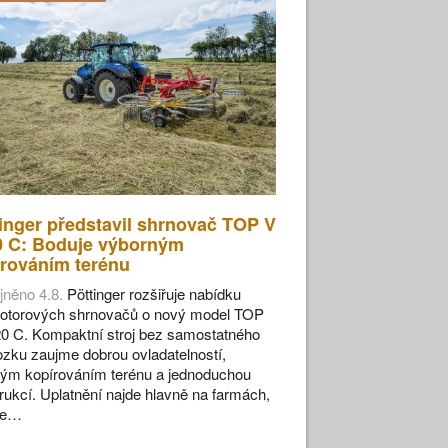
inger představil shrnovač TOP V
0 C: Boduje výborným
rováním terénu
jněno 4.8.
Pöttinger rozšiřuje nabídku
otorových shrnovačů o nový model TOP
0 C. Kompaktní stroj bez samostatného
zku zaujme dobrou ovladatelností,
ým kopírováním terénu a jednoduchou
rukcí. Uplatnění najde hlavně na farmách,
se…