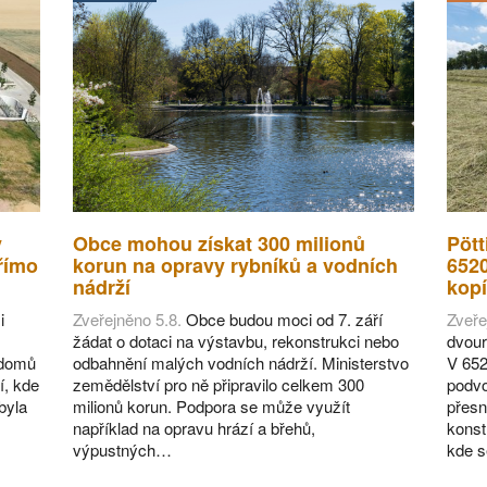
v
Obce mohou získat 300 milionů
Pött
římo
korun na opravy rybníků a vodních
652
nádrží
kopí
i
Zveřejněno 5.8.
Obce budou moci od 7. září
Zveře
žádat o dotaci na výstavbu, rekonstrukci nebo
dvour
 domů
odbahnění malých vodních nádrží. Ministerstvo
V 652
í, kde
zemědělství pro ně připravilo celkem 300
podvo
byla
milionů korun. Podpora se může využít
přesn
například na opravu hrází a břehů,
konst
výpustných…
kde 