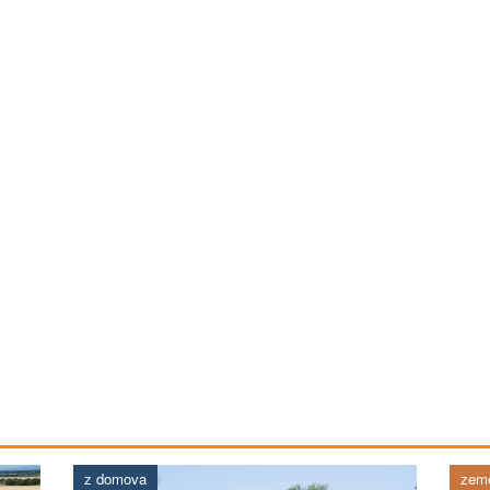
z domova
země