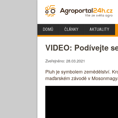
DOMŮ
ČLÁNKY
AKTUALITY
VIDEO: Podívejte s
Zveřejněno: 28.03.2021
Pluh je symbolem zemědělství. Kro
maďarském závodě v Mosonmagyaró