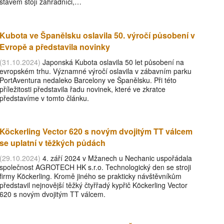
stavem stojí zahradníci,…
Kubota ve Španělsku oslavila 50. výročí působení v
Evropě a představila novinky
(31.10.2024)
Japonská Kubota oslavila 50 let působení na
evropském trhu. Významné výročí oslavila v zábavním parku
PortAventura nedaleko Barcelony ve Španělsku. Při této
příležitosti představila řadu novinek, které ve zkratce
představíme v tomto článku.
Köckerling Vector 620 s novým dvojitým TT válcem
se uplatní v těžkých půdách
(29.10.2024)
4. září 2024 v Mžanech u Nechanic uspořádala
společnost AGROTECH HK s.r.o. Technologický den se stroji
firmy Köckerling. Kromě jiného se prakticky návštěvníkům
představil nejnovější těžký čtyřřadý kypřič Köckerling Vector
620 s novým dvojitým TT válcem.