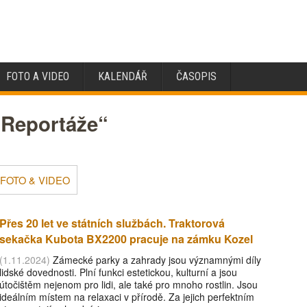
FOTO A VIDEO
KALENDÁŘ
ČASOPIS
„Reportáže“
FOTO & VIDEO
Přes 20 let ve státních službách. Traktorová
sekačka Kubota BX2200 pracuje na zámku Kozel
(1.11.2024)
Zámecké parky a zahrady jsou významnými díly
lidské dovednosti. Plní funkci estetickou, kulturní a jsou
útočištěm nejenom pro lidi, ale také pro mnoho rostlin. Jsou
ideálním místem na relaxaci v přírodě. Za jejich perfektním