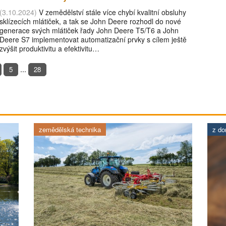
(3.10.2024)
V zemědělství stále více chybí kvalitní obsluhy
sklízecích mlátiček, a tak se John Deere rozhodl do nové
generace svých mlátiček řady John Deere T5/T6 a John
Deere S7 implementovat automatizační prvky s cílem ještě
zvýšit produktivitu a efektivitu…
...
5
28
zemědělská technika
z d