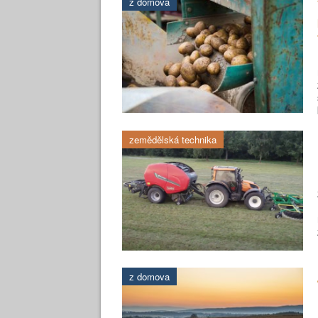
z domova
zemědělská technika
z domova