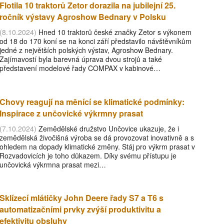
Flotila 10 traktorů Zetor dorazila na jubilejní 25.
ročník výstavy Agroshow Bednary v Polsku
(8.10.2024)
Hned 10 traktorů české značky Zetor s výkonem
od 18 do 170 koní se na konci září představilo návštěvníkům
jedné z největších polských výstav, Agroshow Bednary.
Zajímavostí byla barevná úprava dvou strojů a také
představení modelové řady COMPAX v kabinové…
Chovy reagují na měnící se klimatické podmínky:
Inspirace z unčovické výkrmny prasat
(7.10.2024)
Zemědělské družstvo Unčovice ukazuje, že i
zemědělská živočišná výroba se dá provozovat inovativně a s
ohledem na dopady klimatické změny. Stáj pro výkrm prasat v
Rozvadovicích je toho důkazem. Díky svému přístupu je
unčovická výkrmna prasat mezi…
Sklízecí mlátičky John Deere řady S7 a T6 s
automatizačními prvky zvýší produktivitu a
efektivitu obsluhy