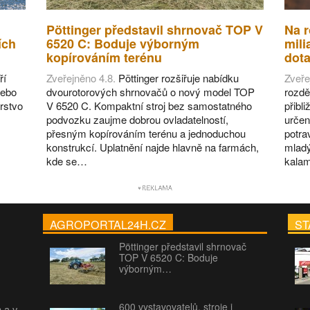
Pöttinger představil shrnovač TOP V
Na r
ích
6520 C: Boduje výborným
mili
kopírováním terénu
dot
ří
Zveřejněno 4.8.
Pöttinger rozšiřuje nabídku
Zveře
nebo
dvourotorových shrnovačů o nový model TOP
rozdě
rstvo
V 6520 C. Kompaktní stroj bez samostatného
přibl
podvozku zaujme dobrou ovladatelností,
určen
přesným kopírováním terénu a jednoduchou
potra
konstrukcí. Uplatnění najde hlavně na farmách,
mladý
kde se…
kalam
AGROPORTAL24H.CZ
ST
Pöttinger představil shrnovač
TOP V 6520 C: Boduje
výborným…
600 vystavovatelů, stroje i
h a v