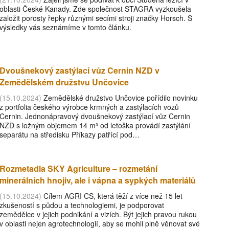
oblasti České Kanady. Zde společnost STAGRA vyzkoušela
založit porosty řepky různými secími stroji značky Horsch. S
výsledky vás seznámíme v tomto článku.
Dvoušnekový zastýlací vůz Cernin NZD v
Zemědělském družstvu Unčovice
(15.10.2024)
Zemědělské družstvo Unčovice pořídilo novinku
z portfolia českého výrobce krmných a zastýlacích vozů
Cernin. Jednonápravový dvoušnekový zastýlací vůz Cernin
NZD s ložným objemem 14 m³ od letoška provádí zastýlání
separátu na středisku Příkazy patřící pod…
Rozmetadla SKY Agriculture – rozmetání
minerálních hnojiv, ale i vápna a sypkých materiálů
(15.10.2024)
Cílem AGRI CS, která těží z více než 15 let
zkušeností s půdou a technologiemi, je podporovat
zemědělce v jejich podnikání a vizích. Být jejich pravou rukou
v oblasti nejen agrotechnologií, aby se mohli plně věnovat své