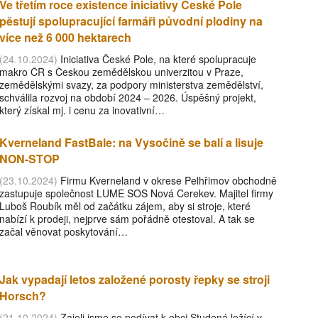
Ve třetím roce existence iniciativy České Pole
pěstují spolupracující farmáři původní plodiny na
více než 6 000 hektarech
(24.10.2024)
Iniciativa České Pole, na které spolupracuje
makro ČR s Českou zemědělskou univerzitou v Praze,
zemědělskými svazy, za podpory ministerstva zemědělství,
schválila rozvoj na období 2024 – 2026. Úspěšný projekt,
který získal mj. i cenu za inovativní…
Kverneland FastBale: na Vysočině se balí a lisuje
NON-STOP
(23.10.2024)
Firmu Kverneland v okrese Pelhřimov obchodně
zastupuje společnost LUME SOS Nová Cerekev. Majitel firmy
Luboš Roubík měl od začátku zájem, aby si stroje, které
nabízí k prodeji, nejprve sám pořádně otestoval. A tak se
začal věnovat poskytování…
Jak vypadají letos založené porosty řepky se stroji
Horsch?
(21.10.2024)
Zajeli jsme se podívat k obci Studená ležící v