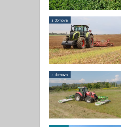
z domova
z domova