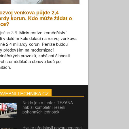
ozvoj venkova půjde 2,4
ardy korun. Kdo může žádat o
ace?
jněno 3.8.
Ministerstvo zemědělství
lí v dalším kole dotací na rozvoj venkova
ižně 2,4 miliardy korun. Peníze budou
y především na modernizaci
vinářských provozů, zahájení činnosti
ch zemědělců a obnovu lesů po
itách.
AVEBNI-TECHNIKA.CZ
Nejde jen o motor. TEZANA
nabízí kompletní řešení
pohonných jednotek
Hyster představil novou generaci