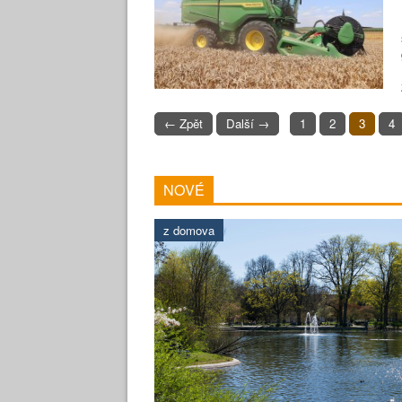
← Zpět
Další →
1
2
3
4
NOVÉ
z domova