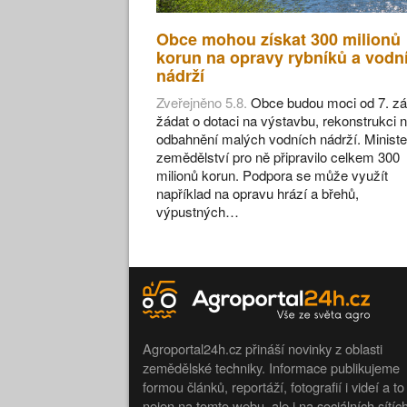
Obce mohou získat 300 milionů
korun na opravy rybníků a vodn
nádrží
Zveřejněno 5.8.
Obce budou moci od 7. zá
žádat o dotaci na výstavbu, rekonstrukci 
odbahnění malých vodních nádrží. Ministe
zemědělství pro ně připravilo celkem 300
milionů korun. Podpora se může využít
například na opravu hrází a břehů,
výpustných…
Agroportal24h.cz přináší novinky z oblasti
zemědělské techniky. Informace publikujeme
formou článků, reportáží, fotografií i videí a to
nejen na tomto webu, ale i na sociálních sítíc