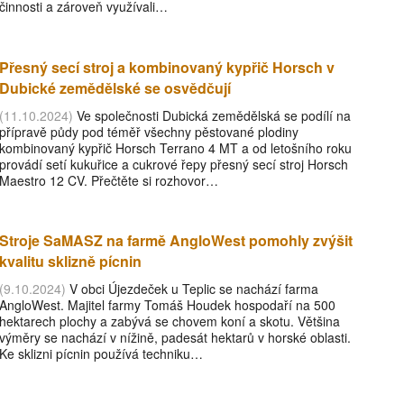
činnosti a zároveň využívali…
Přesný secí stroj a kombinovaný kypřič Horsch v
Dubické zemědělské se osvědčují
(11.10.2024)
Ve společnosti Dubická zemědělská se podílí na
přípravě půdy pod téměř všechny pěstované plodiny
kombinovaný kypřič Horsch Terrano 4 MT a od letošního roku
provádí setí kukuřice a cukrové řepy přesný secí stroj Horsch
Maestro 12 CV. Přečtěte si rozhovor…
Stroje SaMASZ na farmě AngloWest pomohly zvýšit
kvalitu sklizně pícnin
(9.10.2024)
V obci Újezdeček u Teplic se nachází farma
AngloWest. Majitel farmy Tomáš Houdek hospodaří na 500
hektarech plochy a zabývá se chovem koní a skotu. Většina
výměry se nachází v nížině, padesát hektarů v horské oblasti.
Ke sklizni pícnin používá techniku…