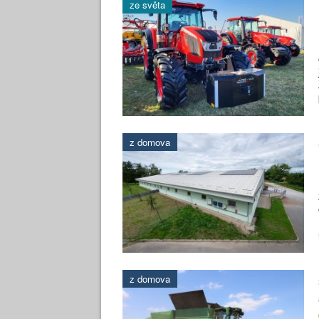
ze světa
z domova
z domova