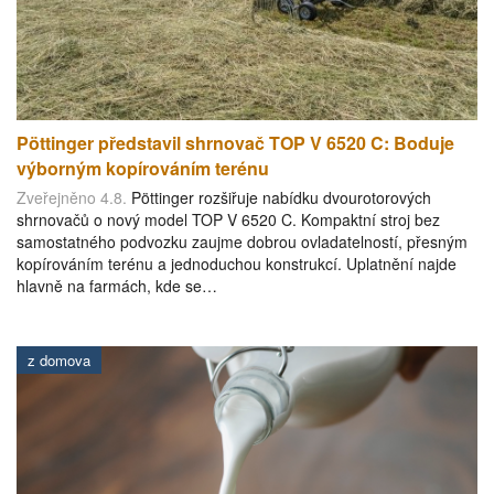
Pöttinger představil shrnovač TOP V 6520 C: Boduje
výborným kopírováním terénu
Zveřejněno 4.8.
Pöttinger rozšiřuje nabídku dvourotorových
shrnovačů o nový model TOP V 6520 C. Kompaktní stroj bez
samostatného podvozku zaujme dobrou ovladatelností, přesným
kopírováním terénu a jednoduchou konstrukcí. Uplatnění najde
hlavně na farmách, kde se…
z domova