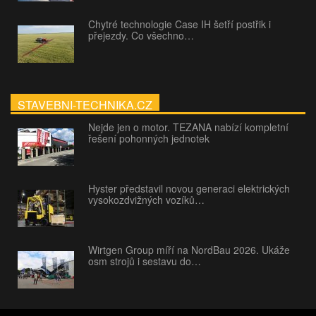
Chytré technologie Case IH šetří postřik i
přejezdy. Co všechno…
STAVEBNI-TECHNIKA.CZ
Nejde jen o motor. TEZANA nabízí kompletní
řešení pohonných jednotek
Hyster představil novou generaci elektrických
vysokozdvižných vozíků…
Wirtgen Group míří na NordBau 2026. Ukáže
osm strojů i sestavu do…