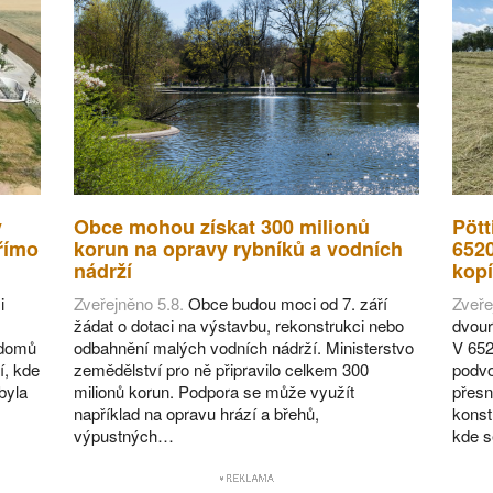
v
Obce mohou získat 300 milionů
Pött
římo
korun na opravy rybníků a vodních
652
nádrží
kopí
i
Zveřejněno 5.8.
Obce budou moci od 7. září
Zveře
žádat o dotaci na výstavbu, rekonstrukci nebo
dvour
 domů
odbahnění malých vodních nádrží. Ministerstvo
V 652
í, kde
zemědělství pro ně připravilo celkem 300
podvo
byla
milionů korun. Podpora se může využít
přesn
například na opravu hrází a břehů,
konst
výpustných…
kde 