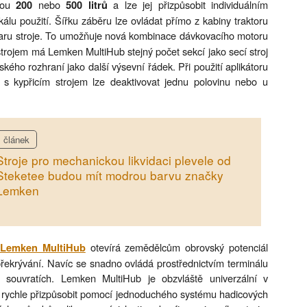
tou
nebo
a lze jej přizpůsobit individuálním
200
500 litrů
lu použití. Šířku záběru lze ovládat přímo z kabiny traktoru
aru stroje. To umožňuje nová kombinace dávkovacího motoru
 strojem má Lemken MultiHub stejný počet sekcí jako secí stroj
ského rozhraní jako další výsevní řádek. Při použití aplikátoru
s kypřicím strojem lze deaktivovat jednu polovinu nebo u
článek
Stroje pro mechanickou likvidaci plevele od
Steketee budou mít modrou barvu značky
Lemken
otevírá zemědělcům obrovský potenciál
Lemken MultiHub
 překrývání. Navíc se snadno ovládá prostřednictvím terminálu
souvratích. Lemken MultiHub je obzvláště univerzální v
ze rychle přizpůsobit pomocí jednoduchého systému hadicových