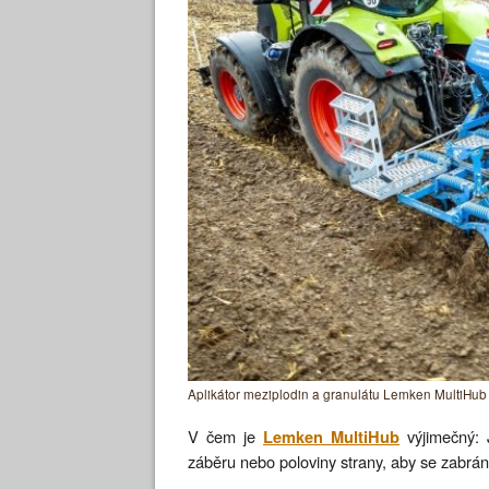
Aplikátor meziplodin a granulátu Lemken MultiHub 
V čem je
výjimečný: J
Lemken MultiHub
záběru nebo poloviny strany, aby se zabráni