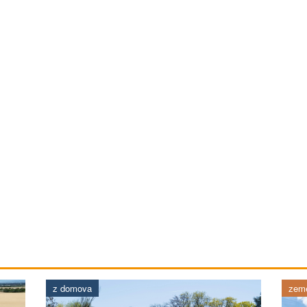
z domova
země