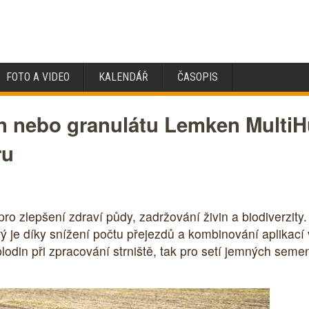
FOTO A VIDEO
KALENDÁŘ
ČASOPIS
in nebo granulátu Lemken Multi
ru
 pro zlepšení zdraví půdy, zadržování živin a biodiverzit
ý je díky snížení počtu přejezdů a kombinování aplikací
plodin při zpracování strniště, tak pro setí jemných sem