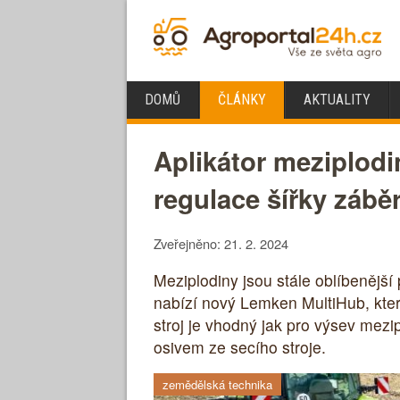
DOMŮ
ČLÁNKY
AKTUALITY
Aplikátor meziplod
regulace šířky zábě
Zveřejněno: 21. 2. 2024
Meziplodiny jsou stále oblíbenější
nabízí nový Lemken MultiHub, kter
stroj je vhodný jak pro výsev mezi
osivem ze secího stroje.
zemědělská technika