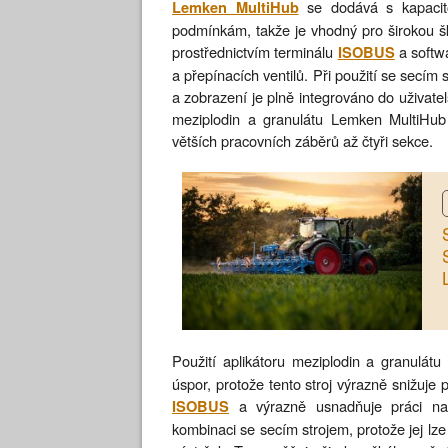
se dodává s kapaci
Lemken MultiHub
podmínkám, takže je vhodný pro širokou šká
prostřednictvím terminálu
a softw
ISOBUS
a přepínacích ventilů. Při použití se secím
a zobrazení je plně integrováno do uživatel
meziplodin a granulátu Lemken MultiHub 
větších pracovních záběrů až čtyři sekce.
Použití aplikátoru meziplodin a granulátu
úspor, protože tento stroj výrazně snižuje
a výrazně usnadňuje práci na 
ISOBUS
kombinaci se secím strojem, protože jej l