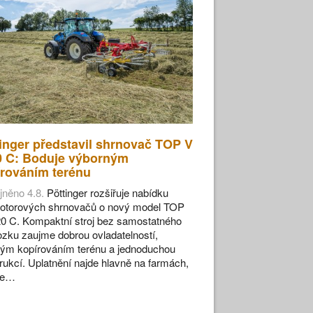
inger představil shrnovač TOP V
0 C: Boduje výborným
rováním terénu
jněno 4.8.
Pöttinger rozšiřuje nabídku
otorových shrnovačů o nový model TOP
0 C. Kompaktní stroj bez samostatného
zku zaujme dobrou ovladatelností,
ým kopírováním terénu a jednoduchou
rukcí. Uplatnění najde hlavně na farmách,
se…