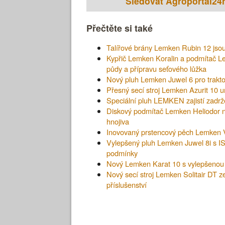
Sledovat Agroportal24
Přečtěte si také
Talířové brány Lemken Rubin 12 jsou
Kypřič Lemken Koralin a podmítač Le
půdy a přípravu seťového lůžka
Nový pluh Lemken Juwel 6 pro trakto
Přesný secí stroj Lemken Azurit 10 u
Speciální pluh LEMKEN zajistí zadrže
Diskový podmítač Lemken Heliodor n
hnojiva
Inovovaný prstencový pěch Lemken 
Vylepšený pluh Lemken Juwel 8i s I
podmínky
Nový Lemken Karat 10 s vylepšenou 
Nový secí stroj Lemken Solitair DT ze
příslušenství