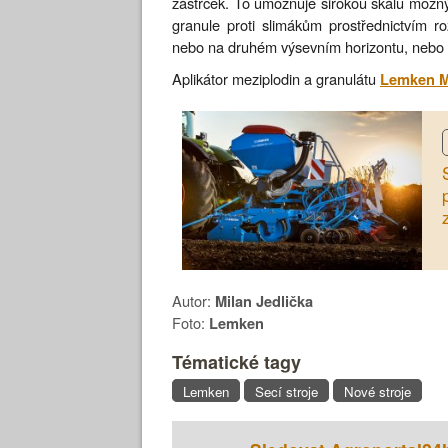
zástrček. To umožňuje širokou škálu možnýc
granule proti slimákům prostřednictvím r
nebo na druhém výsevním horizontu, nebo 
Aplikátor meziplodin a granulátu
Lemken M
Autor:
Milan Jedlička
Foto:
Lemken
Tématické tagy
Lemken
Secí stroje
Nové stroje