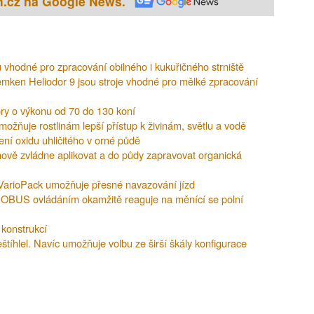
h.cz na Google News.
 vhodné pro zpracování obilného i kukuřičného strniště
mken Heliodor 9 jsou stroje vhodné pro mělké zpracování
ry o výkonu od 70 do 130 koní
možňuje rostlinám lepší přístup k živinám, světlu a vodě
ní oxidu uhličitého v orné půdě
ově zvládne aplikovat a do půdy zapravovat organická
VarioPack umožňuje přesné navazování jízd
SOBUS ovládáním okamžitě reaguje na měnící se polní
konstrukcí
štíhlel. Navíc umožňuje volbu ze širší škály konfigurace