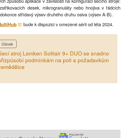
h způsobů aplikace v závislosti na konfiguraci secího stroje:
ozstřikovacích desek, mikrogranuláty nebo hnojiva v řádcích
dokonce střídavý výsev druhého druhu osiva (výsev A-B).
bude k dispozici v omezené sérii od léta 2024.
ultiHub
článek
Secí stroj Lemken Solitair 9+ DUO se snadno
přizpůsobí podmínkám na poli a požadavkům
zemědělce