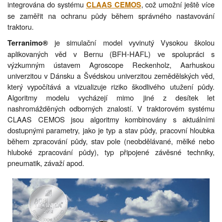
integrována do systému
, což umožní ještě více
CLAAS CEMOS
se zaměřit na ochranu půdy během správného nastavování
traktoru.
je simulační model vyvinutý Vysokou školou
Terranimo®
aplikovaných věd v Bernu (BFH-HAFL) ve spolupráci s
výzkumným ústavem Agroscope Reckenholz, Aarhuskou
univerzitou v Dánsku a Švédskou univerzitou zemědělských věd,
který vypočítává a vizualizuje riziko škodlivého utužení půdy.
Algoritmy modelu vycházejí mimo jiné z desítek let
nashromážděných odborných znalostí. V traktorovém systému
CLAAS CEMOS jsou algoritmy kombinovány s aktuálními
dostupnými parametry, jako je typ a stav půdy, pracovní hloubka
během zpracování půdy, stav pole (neobdělávané, mělké nebo
hluboké zpracování půdy), typ připojené závěsné techniky,
pneumatik, závaží apod.