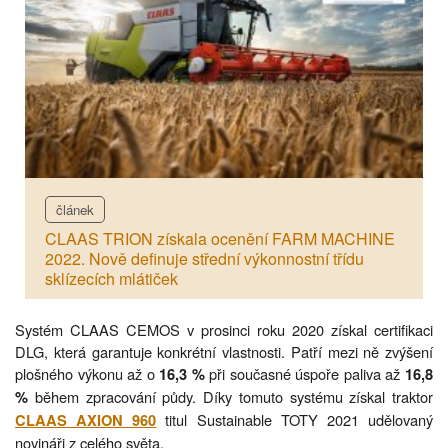
článek
CLAAS TRION získala ocenění FARM MACHINE
2022. Nově definuje střední výkonnostní třídu
sklízecích mlátiček
Systém CLAAS CEMOS v prosinci roku 2020 získal certifikaci
DLG, která garantuje konkrétní vlastnosti. Patří mezi ně zvýšení
plošného výkonu až o
při současné úspoře paliva až
16,3 %
16,8
během zpracování půdy. Díky tomuto systému získal traktor
%
titul Sustainable TOTY 2021 udělovaný
CLAAS AXION 960
novináři z celého světa.