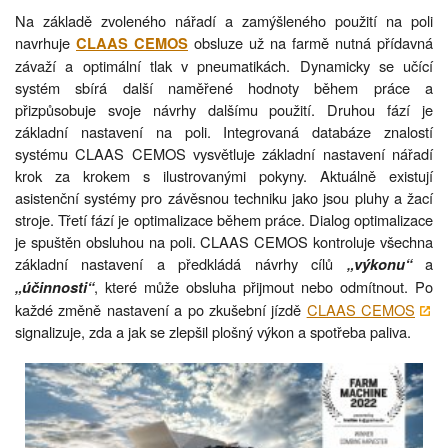
Na základě zvoleného nářadí a zamýšleného použití na poli
navrhuje
obsluze už na farmě nutná přídavná
CLAAS CEMOS
závaží a optimální tlak v pneumatikách. Dynamicky se učící
systém sbírá další naměřené hodnoty během práce a
přizpůsobuje svoje návrhy dalšímu použití. Druhou fází je
základní nastavení na poli. Integrovaná databáze znalostí
systému CLAAS CEMOS vysvětluje základní nastavení nářadí
krok za krokem s ilustrovanými pokyny. Aktuálně existují
asistenční systémy pro závěsnou techniku jako jsou pluhy a žací
stroje. Třetí fází je optimalizace během práce. Dialog optimalizace
je spuštěn obsluhou na poli. CLAAS CEMOS kontroluje všechna
základní nastavení a předkládá návrhy cílů
a
„výkonu“
, které může obsluha přijmout nebo odmítnout. Po
„účinnosti“
každé změně nastavení a po zkušební jízdě
CLAAS CEMOS
signalizuje, zda a jak se zlepšil plošný výkon a spotřeba paliva.