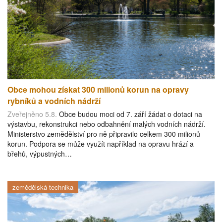
Obce mohou získat 300 milionů korun na opravy
rybníků a vodních nádrží
Zveřejněno 5.8.
Obce budou moci od 7. září žádat o dotaci na
výstavbu, rekonstrukci nebo odbahnění malých vodních nádrží.
Ministerstvo zemědělství pro ně připravilo celkem 300 milionů
korun. Podpora se může využít například na opravu hrází a
břehů, výpustných…
zemědělská technika