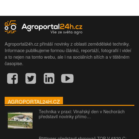
Agroportal24h.cz přináší novinky z oblasti zemědělské techniky.
Informace publikujeme formou článků, reportáží, fotografií i videí
a to nejen na tomto webu, ale i na sociálních sítích a v tištěném
časopise.
AGROPORTAL24H.CZ
Technika v praxi: Vinařský den v Nechorách
představil novinky přímo…
Pöttinger představil shrnovač TOP V 6520 C: