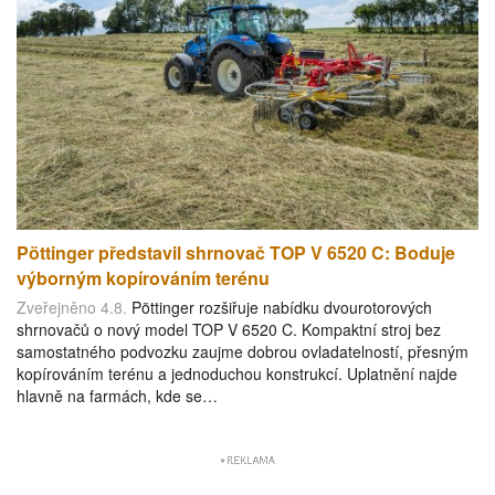
Pöttinger představil shrnovač TOP V 6520 C: Boduje
výborným kopírováním terénu
Zveřejněno 4.8.
Pöttinger rozšiřuje nabídku dvourotorových
shrnovačů o nový model TOP V 6520 C. Kompaktní stroj bez
samostatného podvozku zaujme dobrou ovladatelností, přesným
kopírováním terénu a jednoduchou konstrukcí. Uplatnění najde
hlavně na farmách, kde se…