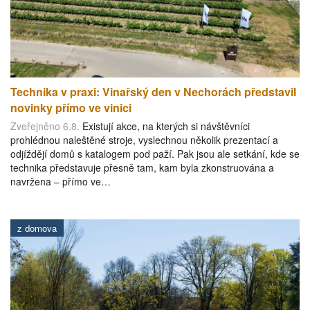
Technika v praxi: Vinařský den v Nechorách představil
novinky přímo ve vinici
Zveřejněno 6.8.
Existují akce, na kterých si návštěvníci
prohlédnou naleštěné stroje, vyslechnou několik prezentací a
odjíždějí domů s katalogem pod paží. Pak jsou ale setkání, kde se
technika představuje přesně tam, kam byla zkonstruována a
navržena – přímo ve…
z domova