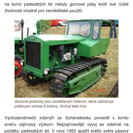
na konci padesátých let nebyly gumové pásy kvůli své nízké
životnosti vhodné pro zemědělské použití.
Gumové podložky jsou osvědčeným řešením, které zabraňuje
poškození silnice či betonu. Snižují také hluk
Východoněmečtí inženýři ze Schönebecku provedli v tomto
směru zajímavý výzkum. Nejzajímavější vývoj se odehrál na
počátku padesátých let. V roce 1953 spatřil světlo světa pásový