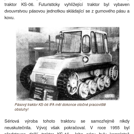
traktor KS-06. Futuristicky vyhlížející traktor byl vybaven
dvouvrstvou pásovou jednotkou skládající se z gumového pásu a
kovu.
Pásový traktor KS-06 IFA měl dokonce otočné pracoviště
obsluhy!
Sériová výroba tohoto traktoru se samozřejmě nikdy
neuskutečnila. Vývoj však pokračoval. V roce 1955 byl
představen další traktor KS-16. Jeho pásy byly kompletně