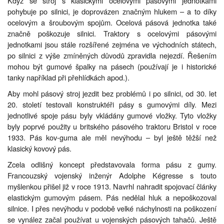
Když se stroj s klasickými ocelovými pásovými jednotkami
pohybuje po silnici, je doprovázen značným hlukem – a to díky
ocelovým a šroubovým spojům. Ocelová pásová jednotka také
značně poškozuje silnici. Traktory s ocelovými pásovými
jednotkami jsou stále rozšířené zejména ve východních státech,
po silnici z výše zmíněných důvodů zpravidla nejezdí. Řešením
mohou být gumové špalky na pásech (používají je i historické
tanky například při přehlídkách apod.).
Aby mohl pásový stroj jezdit bez problémů i po silnici, od 30. let
20. století testovali konstruktéři pásy s gumovými díly. Mezi
jednotlivé spoje pásu byly vkládány gumové vložky. Tyto vložky
byly poprvé použity u britského pásového traktoru Bristol v roce
1933. Pás kov-guma ale měl nevýhodu – byl ještě těžší než
klasický kovový pás.
Zcela odlišný koncept představovala forma pásu z gumy.
Francouzský vojenský inženýr Adolphe Kégresse s touto
myšlenkou přišel již v roce 1913. Navrhl nahradit spojovací články
elastickým gumovým pásem. Pás nedělal hluk a nepoškozoval
silnice. I přes nevýhodu v podobě velké náchylnosti na poškození
se vynález začal používat u vojenských pásových tahačů. Ještě