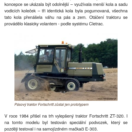
koncepce se ukázala být odolnější – využívala menší kola a sadu
vodicích koleček – tři identická kola byla pogumovaná, všechna
tato kola přenášela váhu na pás a zem. Otáčení traktoru se
provádělo klasicky volantem - podle systému Cletrac.
Pásový traktor Fortschritt zůstal jen prototypem
V roce 1984 přišel na trh vylepšený traktor Fortschritt ZT-320. I
na tomto modelu byl testován speciální podvozek, který se
později testoval i na samojízdném mačkači E-303.