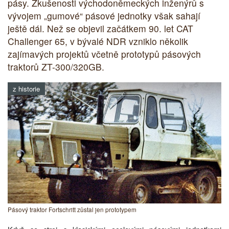
pásy. Zkušenosti východoněmeckých inženýrů s
vývojem „gumové“ pásové jednotky však sahají
ještě dál. Než se objevil začátkem 90. let CAT
Challenger 65, v bývalé NDR vzniklo několik
zajímavých projektů včetně prototypů pásových
traktorů ZT-300/320GB.
z historie
Pásový traktor Fortschritt zůstal jen prototypem