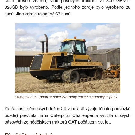
Není přesně známo, kolik pásových traktorů ZT-300 GB/ZT-
320GB bylo vyrobeno. Podle jednoho zdroje bylo vyrobeno 28
kusů. Jiné zdroje uvádí až 63 kusů.
Caterpillar 65 - první sériově vyráběný traktor s gumovými pásy
Zkušenosti německých inženýrů z oblasti vývoje těchto podvozků
později převzala firma Caterpillar Challenger a využila u svých
pásových zemědělských traktorů CAT počátkem 90. let.