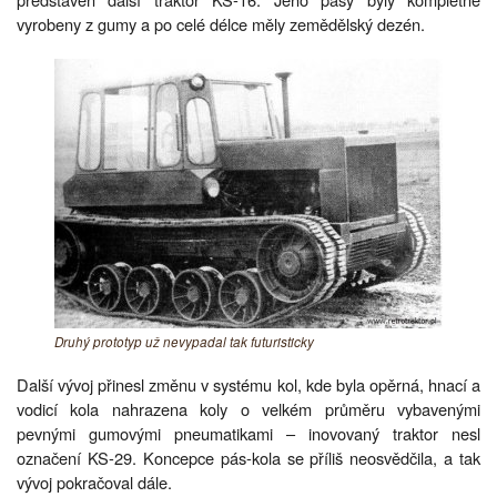
vyrobeny z gumy a po celé délce měly zemědělský dezén.
Druhý prototyp už nevypadal tak futuristicky
Další vývoj přinesl změnu v systému kol, kde byla opěrná, hnací a
vodicí kola nahrazena koly o velkém průměru vybavenými
pevnými gumovými pneumatikami – inovovaný traktor nesl
označení KS-29. Koncepce pás-kola se příliš neosvědčila, a tak
vývoj pokračoval dále.