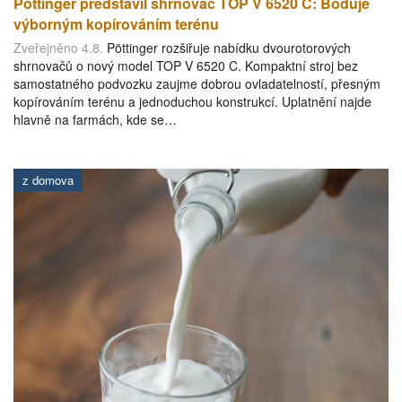
Pöttinger představil shrnovač TOP V 6520 C: Boduje
výborným kopírováním terénu
Zveřejněno 4.8.
Pöttinger rozšiřuje nabídku dvourotorových
shrnovačů o nový model TOP V 6520 C. Kompaktní stroj bez
samostatného podvozku zaujme dobrou ovladatelností, přesným
kopírováním terénu a jednoduchou konstrukcí. Uplatnění najde
hlavně na farmách, kde se…
z domova