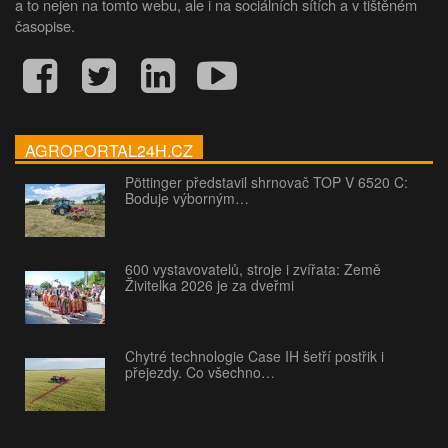
a to nejen na tomto webu, ale i na sociálních sítích a v tištěném
časopise.
AGROPORTAL24H.CZ
Pöttinger představil shrnovač TOP V 6520 C:
Boduje výborným…
600 vystavovatelů, stroje i zvířata: Země
Živitelka 2026 je za dveřmi
Chytré technologie Case IH šetří postřik i
přejezdy. Co všechno…