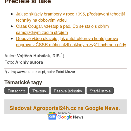
Přečtěte si také
Jak se sklízely brambory v roce 1995, představení tehdejší
techniky na dobovém videu
Claas Cougar, vzestup a pád. Co se stalo s obřím
samojízdným žacím strojem
Dobové video ukazuje, jak autotraktorová kontejnerová
doprava v ČSSR měla snížit náklady a zvýšit ochranu půdy
1
Autor:
)
Vojtěch Hubálek, DiS.
Foto:
Archiv autora
1
) zdroj www.retrotraktor.pl, autor Rafał Mazur
Tématické tagy
Fortschritt
Traktory
Pásové jednotky
Starší stroje
Sledovat Agroportal24h.cz na Google News.