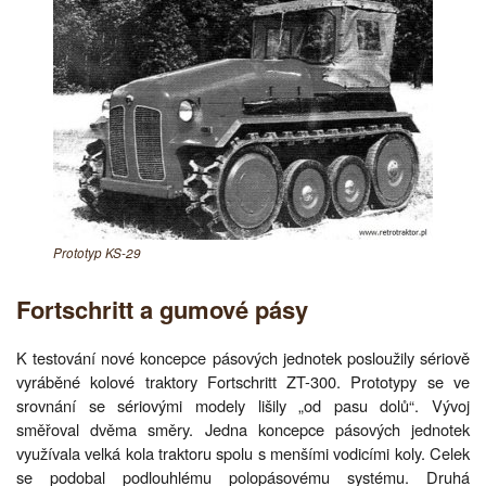
Prototyp KS-29
Fortschritt a gumové pásy
K testování nové koncepce pásových jednotek posloužily sériově
vyráběné kolové traktory Fortschritt ZT-300. Prototypy se ve
srovnání se sériovými modely lišily „od pasu dolů“. Vývoj
směřoval dvěma směry. Jedna koncepce pásových jednotek
využívala velká kola traktoru spolu s menšími vodicími koly. Celek
se podobal podlouhlému polopásovému systému. Druhá