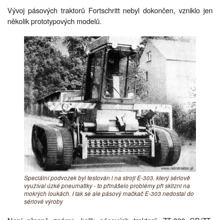
Vývoj pásových traktorů Fortschritt nebyl dokončen, vzniklo jen
několik prototypových modelů.
Speciální podvozek byl testován i na stroji E-303, který sériově
využíval úzké pneumatiky - to přinášelo problémy při sklizni na
mokrých loukách. I tak se ale pásový mačkač E-303 nedostal do
sériové výroby