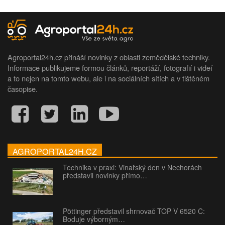
Agroportal24h.cz přináší novinky z oblasti zemědělské techniky.
Informace publikujeme formou článků, reportáží, fotografií i videí
a to nejen na tomto webu, ale i na sociálních sítích a v tištěném
časopise.
AGROPORTAL24H.CZ
Technika v praxi: Vinařský den v Nechorách
představil novinky přímo…
Pöttinger představil shrnovač TOP V 6520 C:
Boduje výborným…