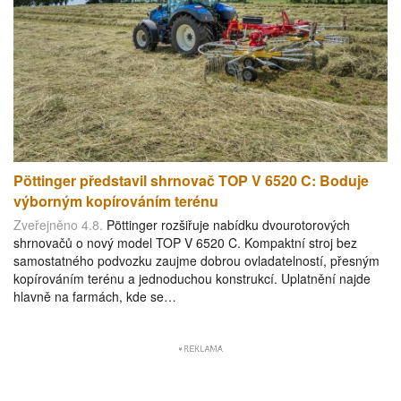
Pöttinger představil shrnovač TOP V 6520 C: Boduje
výborným kopírováním terénu
Zveřejněno 4.8.
Pöttinger rozšiřuje nabídku dvourotorových
shrnovačů o nový model TOP V 6520 C. Kompaktní stroj bez
samostatného podvozku zaujme dobrou ovladatelností, přesným
kopírováním terénu a jednoduchou konstrukcí. Uplatnění najde
hlavně na farmách, kde se…