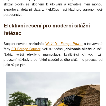
sklizni plodin se sklonem k ulpívání a uživatelé nyní mohou
exportovat detailní data z FieldOps například pro agronomické
poradenství.
Efektivní řešení pro moderní silážní
řetězec
Spojení nového nakladače
W170D+ Forage Power
a inovované
řady
FR Forage Cruiser
tvoří skutečné
.
„dokonalé silážní duo“
Nabízí vyšší efektivitu manipulace, kvalitnější krmivo, nižší
provozní náklady a perfektní sladění celého silážního procesu od
pole až po jámu.