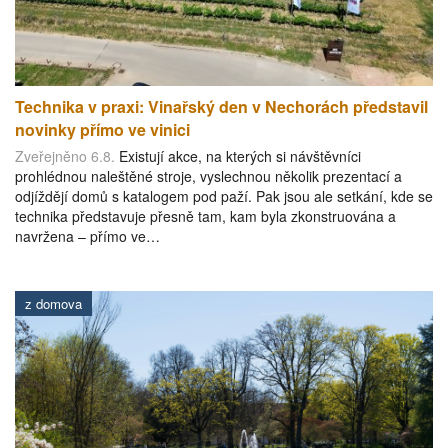
Technika v praxi: Vinařský den v Nechorách představil
novinky přímo ve vinici
Zveřejněno 6.8.
Existují akce, na kterých si návštěvníci
prohlédnou naleštěné stroje, vyslechnou několik prezentací a
odjíždějí domů s katalogem pod paží. Pak jsou ale setkání, kde se
technika představuje přesně tam, kam byla zkonstruována a
navržena – přímo ve…
z domova