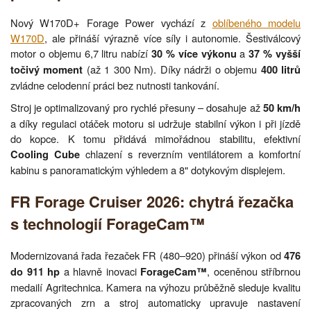
Nový W170D+ Forage Power vychází z
oblíbeného modelu
W170D
, ale přináší výrazně více síly i autonomie. Šestiválcový
motor o objemu 6,7 litru nabízí
a
30 % více výkonu
37 % vyšší
(až 1 300 Nm). Díky nádrži o objemu
točivý moment
400 litrů
zvládne celodenní práci bez nutnosti tankování.
Stroj je optimalizovaný pro rychlé přesuny – dosahuje až
50 km/h
a díky regulaci otáček motoru si udržuje stabilní výkon i při jízdě
do kopce. K tomu přidává mimořádnou stabilitu, efektivní
chlazení s reverzním ventilátorem a komfortní
Cooling Cube
kabinu s panoramatickým výhledem a 8" dotykovým displejem.
FR Forage Cruiser 2026: chytrá řezačka
s technologií ForageCam™
Modernizovaná řada řezaček FR (480–920) přináší výkon od
476
a hlavně inovaci
, oceněnou stříbrnou
do 911 hp
ForageCam™
medailí Agritechnica. Kamera na výhozu průběžně sleduje kvalitu
zpracovaných zrn a stroj automaticky upravuje nastavení