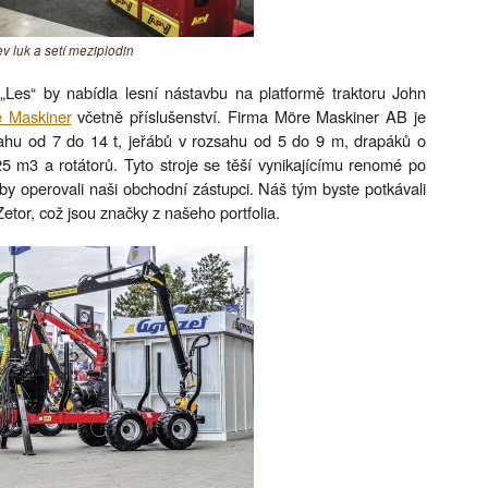
ev luk a setí meziplodin
es“ by nabídla lesní nástavbu na platformě traktoru John
e Maskiner
včetně příslušenství. Firma Möre Maskiner AB je
ahu od 7 do 14 t, jeřábů v rozsahu od 5 do 9 m, drapáků o
 m3 a rotátorů. Tyto stroje se těší vynikajícímu renomé po
y operovali naši obchodní zástupci. Náš tým byste potkávali
tor, což jsou značky z našeho portfolia.