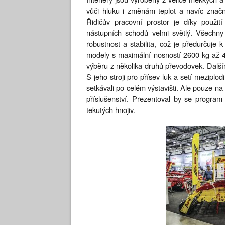
vůči hluku i změnám teplot a navíc značně
Řidičův pracovní prostor je díky použi
nástupních schodů velmi světlý. Všechny 
robustnost a stabilita, což je předurčuje
modely s maximální nosností 2600 kg až 
výběru z několika druhů převodovek. Dalš
S jeho stroji pro přísev luk a setí meziplo
setkávali po celém výstavišti. Ale pouze na
příslušenství. Prezentoval by se program
tekutých hnojiv.