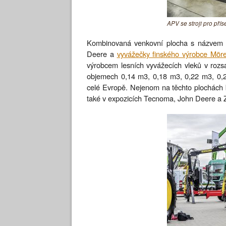
APV se stroji pro přís
Kombinovaná venkovní plocha s názvem „L
Deere a
vyvážečky finského výrobce Mör
výrobcem lesních vyvážecích vleků v rozs
objemech 0,14 m3, 0,18 m3, 0,22 m3, 0,25
celé Evropě. Nejenom na těchto plochách b
také v expozicích Tecnoma, John Deere a Ze