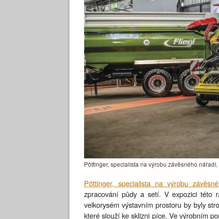
Pöttinger, specialista na výrobu závěsného nářadí, 
Pöttinger, specialista na výrobu závěsn
zpracování půdy a setí. V expozici této r
velkorysém výstavním prostoru by byly stro
které slouží ke sklizni píce. Ve výrobním p