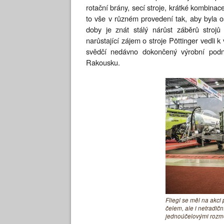
rotační brány, secí stroje, krátké kombinac
to vše v různém provedení tak, aby byla 
doby je znát stálý nárůst záběrů stroj
narůstající zájem o stroje Pöttinger vedli
svědčí nedávno dokončený výrobní podni
Rakousku.
Fliegl se měl na akci
čelem, ale i netradič
jednoúčelovými rozm