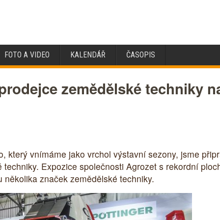
FOTO A VIDEO
KALENDÁŘ
ČASOPIS
 prodejce zemědělské techniky n
o, který vnímáme jako vrchol výstavní sezony, jsme přip
techniky. Expozice společnosti Agrozet s rekordní ploc
ou několika značek zemědělské techniky.