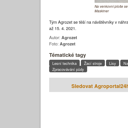
Na venkovní ploše se
Maskiner
Tým Agrozet se těší na návštěvníky v náhr
až 15. 4. 2021.
Autor:
Agrozet
Foto:
Agrozet
Tématické tagy
Lesní technika
Žací stroje
Lisy
Na
Zpracovávání půdy
Sledovat Agroportal24