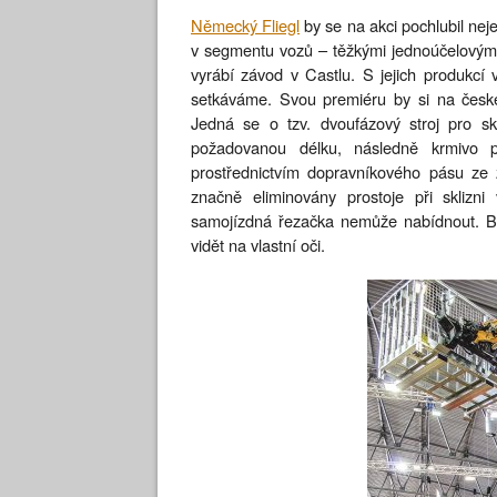
Německý Fliegl
by se na akci pochlubil neje
v segmentu vozů – těžkými jednoúčelovými 
vyrábí závod v Castlu. S jejich produkc
setkáváme. Svou premiéru by si na českém
Jedná se o tzv. dvoufázový stroj pro sk
požadovanou délku, následně krmivo p
prostřednictvím dopravníkového pásu ze
značně eliminovány prostoje při sklizni
samojízdná řezačka nemůže nabídnout. Büff
vidět na vlastní oči.