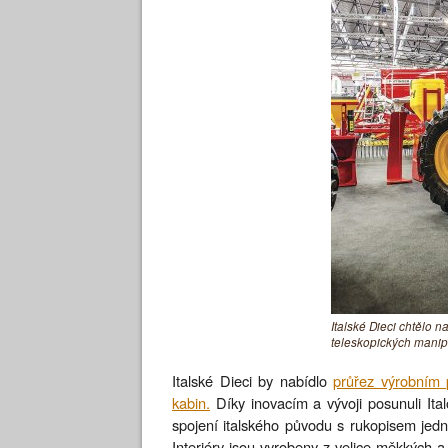
Italské Dieci chtělo
teleskopických manip
Italské Dieci by nabídlo
průřez výrobním
kabin.
Díky inovacím a vývoji posunuli Ita
spojení italského původu s rukopisem jedno
Interiéry jsou vyrobeny z velice měkkých a