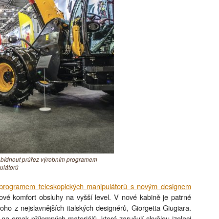
 nabídnout průřez výrobním programem
ulátorů
 programem teleskopických manipulátorů s novým designem
lové komfort obsluhy na vyšší level. V nové kabině je patrné
ho z nejslavnějších italských designérů, Giorgetta Giugiara.
 na omak příjemných materiálů, které zaručují skvělou izolaci