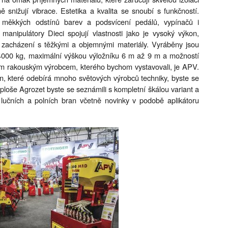
 snižují vibrace. Estetika a kvalita se snoubí s funkčností.
tí měkkých odstínů barev a podsvícení pedálů, vypínačů i
manipulátory Dieci spojují vlastnosti jako je vysoký výkon,
 k zacházení s těžkými a objemnými materiály. Vyráběny jsou
4000 kg, maximální výškou výložníku 6 m až 9 m a možností
ím rakouským výrobcem, kterého bychom vystavovali, je APV.
din, které odebírá mnoho světových výrobců techniky, byste se
 ploše Agrozet byste se seznámili s kompletní škálou variant a
 lučních a polních bran včetně novinky v podobě aplikátoru