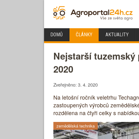
DOMŮ
ČLÁNKY
AKTUALITY
Nejstarší tuzemský
2020
Zveřejněno: 3. 4. 2020
Na letošní ročník veletrhu Techagr
zastoupených výrobců zemědělské 
rozdělena na čtyři celky s nabídk
zemědělská technika