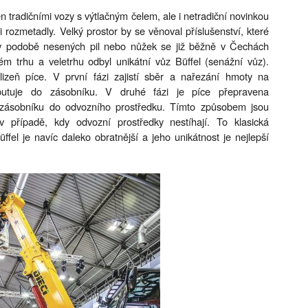
n tradičními vozy s výtlačným čelem, ale i netradiční novinkou
rozmetadly. Velký prostor by se věnoval příslušenství, které
í v podobě nesených pil nebo nůžek se již běžně v Čechách
 trhu a veletrhu odbyl unikátní vůz Büffel (senážní vůz).
lizeň píce. V první fázi zajistí sběr a nařezání hmoty na
utuje do zásobníku. V druhé fázi je píce přepravena
 zásobníku do odvozního prostředku. Tímto způsobem jsou
 v případě, kdy odvozní prostředky nestíhají. To klasická
el je navíc daleko obratnější a jeho unikátnost je nejlepší