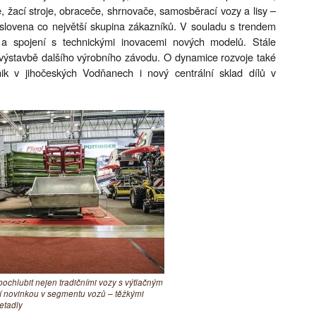
e, žací stroje, obraceče, shrnovače, samosběrací vozy a lisy –
oslovena co největší skupina zákazníků. V souladu s trendem
ů a spojení s technickými inovacemi nových modelů. Stále
 k výstavbě dalšího výrobního závodu. O dynamice rozvoje také
k v jihočeských Vodňanech i nový centrální sklad dílů v
 pochlubit nejen tradičními vozy s výtlačným
ní novinkou v segmentu vozů – těžkými
etadly