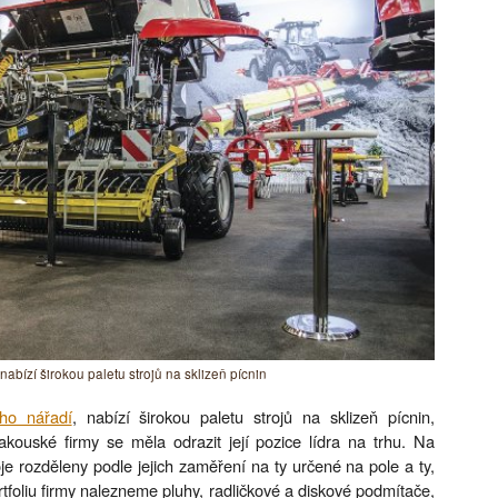
nabízí širokou paletu strojů na sklizeň pícnin
ého nářadí
, nabízí širokou paletu strojů na sklizeň pícnin,
akouské firmy se měla odrazit její pozice lídra na trhu. Na
je rozděleny podle jejich zaměření na ty určené na pole a ty,
ortfoliu firmy nalezneme pluhy, radličkové a diskové podmítače,