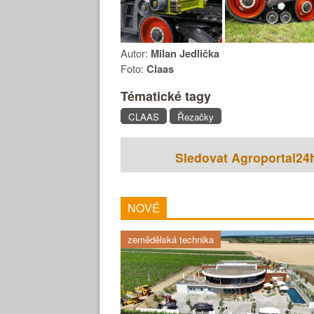
Autor:
Milan Jedlička
Foto:
Claas
Tématické tagy
CLAAS
Řezačky
Sledovat Agroportal24
NOVÉ
zemědělská technika