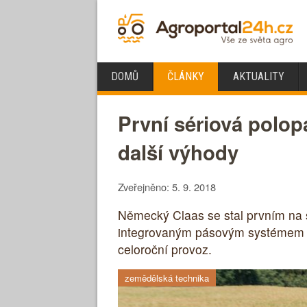
DOMŮ
ČLÁNKY
AKTUALITY
První sériová polop
další výhody
Zveřejněno: 5. 9. 2018
Německý Claas se stal prvním na 
integrovaným pásovým systémem T
celoroční provoz.
zemědělská technika