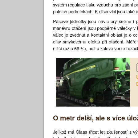
systém regulace tlaku vzduchu pro zadní pn
polních podmínkách. K dispozici jsou také 
Pásové jednotky jsou navíc prý šetrné i p
manévru otáčení jsou podpěrné válečky v k
válec je zvednut a kontaktní oblast je o 
díky smykovému efektu při otáčení. Měřen
nižší (až o 66 %), než u kolové verze řezač
O metr delší, ale s více ú
Jelikož má Claas třicet let zkušeností s 