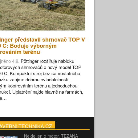
inger představil shrnovač TOP V
0 C: Boduje výborným
rováním terénu
jněno 4.8.
Pöttinger rozšiřuje nabídku
otorových shrnovačů o nový model TOP
0 C. Kompaktní stroj bez samostatného
zku zaujme dobrou ovladatelností,
ým kopírováním terénu a jednoduchou
rukcí. Uplatnění najde hlavně na farmách,
se…
AVEBNI-TECHNIKA.CZ
Nejde jen o motor. TEZANA