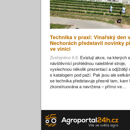
Technika v praxi: Vinařský den 
Nechorách představil novinky p
ve vinici
Zveřejněno 6.8.
Existují akce, na kterých s
návštěvníci prohlédnou naleštěné stroje,
vyslechnou několik prezentací a odjíždějí
s katalogem pod paží. Pak jsou ale setkán
se technika představuje přesně tam, kam 
zkonstruována a navržena – přímo ve…