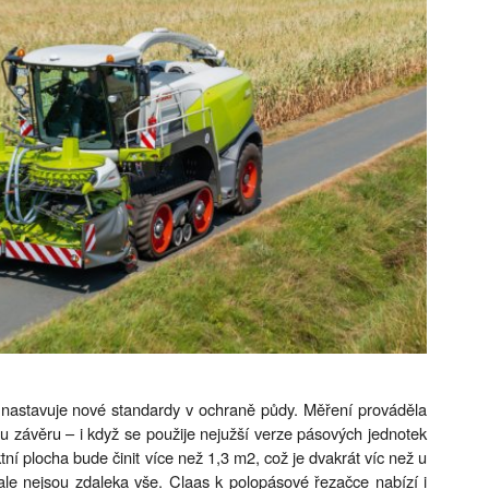
nastavuje nové standardy v ochraně půdy. Měření prováděla
mu závěru – i když se použije nejužší verze pásových jednotek
ní plocha bude činit více než 1,3 m2, což je dvakrát víc než u
ale nejsou zdaleka vše. Claas k polopásové řezačce nabízí i