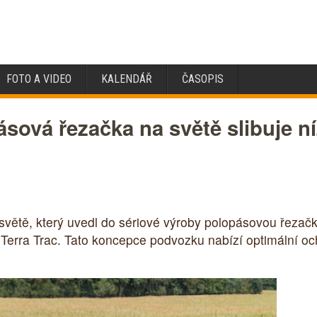
FOTO A VIDEO
KALENDÁŘ
ČASOPIS
ásová řezačka na světě slibuje ní
světě, který uvedl do sériové výroby polopásovou řezač
erra Trac. Tato koncepce podvozku nabízí optimální o