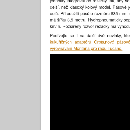
jednotky integroval do řezačky tak, aby s
delší, než klasický kolový model. Pásové
dolů. Při použití pásů o rozměru 635 mm m
má šířku 3,5 metru. Hydropneumaticky od
km/ h. Rozšířený rozvor řezačky má výhodu 
Podívejte se i na další dvě novinky, k
kukuřičných adaptérů Orbis,
nové pásové 
vyrovnávání Montana pro řadu Tucano.