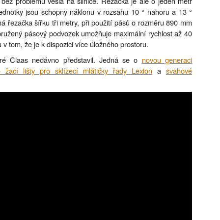
e bez problémů vešla na silnice. Řezačka je ale o jeden metr
 jednotky jsou schopny náklonu v rozsahu 10 ° nahoru a 13 °
á řezačka šířku tři metry, při použití pásů o rozměru 890 mm
pružený pásový podvozek umožňuje maximální rychlost až 40
v tom, že je k dispozici více úložného prostoru.
teré Claas nedávno představil. Jedná se o
novou generaci
žací lišty pro sklízecí mlátičky řady Lexion
a
svahové