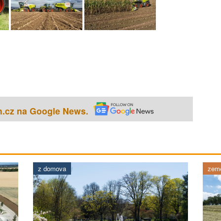
h.cz na Google News.
z domova
země