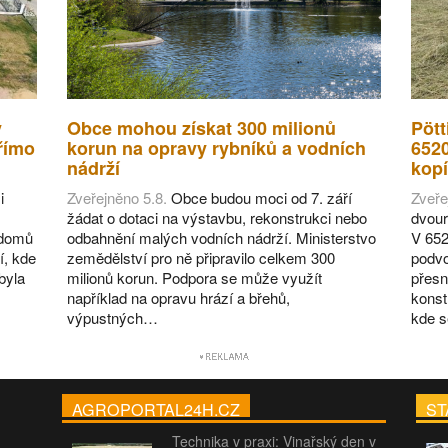
v
Obce mohou získat 300 milionů
Pött
římo
korun na opravy rybníků a vodních
652
nádrží
kopí
i
Zveřejněno 5.8.
Obce budou moci od 7. září
Zveře
žádat o dotaci na výstavbu, rekonstrukci nebo
dvour
 domů
odbahnění malých vodních nádrží. Ministerstvo
V 652
í, kde
zemědělství pro ně připravilo celkem 300
podvo
byla
milionů korun. Podpora se může využít
přesn
například na opravu hrází a břehů,
konst
výpustných…
kde 
AGROPORTAL24H.CZ
ST
Technika v praxi: Vinařský den v