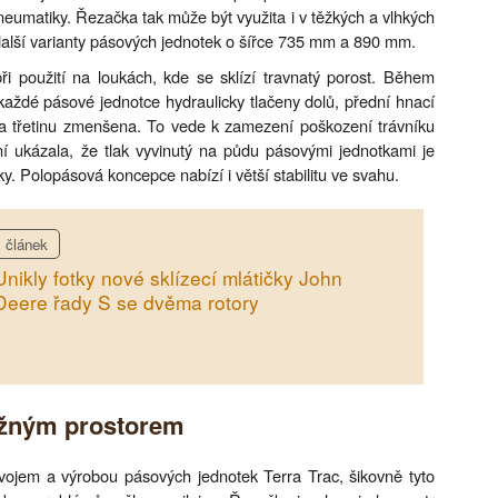
eumatiky. Řezačka tak může být využita i v těžkých a vlhkých
další varianty pásových jednotek o šířce 735 mm a 890 mm.
ři použití na loukách, kde se sklízí travnatý porost. Během
aždé pásové jednotce hydraulicky tlačeny dolů, přední hnací
cca třetinu zmenšena. To vede k zamezení poškození trávníku
í ukázala, že tlak vyvinutý na půdu pásovými jednotkami je
ky. Polopásová koncepce nabízí i větší stabilitu ve svahu.
článek
Unikly fotky nové sklízecí mlátičky John
Deere řady S se dvěma rotory
ložným prostorem
vývojem a výrobou pásových jednotek Terra Trac, šikovně tyto