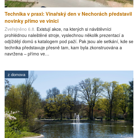
Technika v praxi: Vinařský den v Nechorách představil
novinky přímo ve vinici
Zveřejněno 6.8.
Existují akce, na kterých si návštěvníci
prohlédnou naleštěné stroje, vyslechnou několik prezentací a
odjíždějí domů s katalogem pod paží. Pak jsou ale setkání, kde se
technika představuje přesně tam, kam byla zkonstruována a
navržena – přímo ve…
z domova