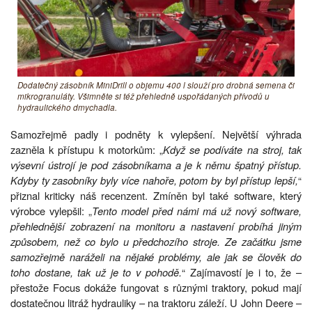
Dodatečný zásobník MiniDrill o objemu 400 l slouží pro drobná semena či
mikrogranuláty. Všimněte si též přehledně uspořádaných přívodů u
hydraulického dmychadla.
Samozřejmě padly i podněty k vylepšení. Největší výhrada
zazněla k přístupu k motorkům: „
Když se podíváte na stroj, tak
výsevní ústrojí je pod zásobníkama a je k němu špatný přístup.
Kdyby ty zasobníky byly více nahoře, potom by byl přístup lepší,
“
přiznal kriticky náš recenzent. Zmíněn byl také software, který
výrobce vylepšil: „
Tento model před námi má už nový software,
přehlednější zobrazení na monitoru a nastavení probíhá jiným
způsobem, než co bylo u předchozího stroje. Ze začátku jsme
samozřejmě naráželi na nějaké problémy, ale jak se člověk do
toho dostane, tak už je to v pohodě.
“ Zajímavostí je i to, že –
přestože Focus dokáže fungovat s různými traktory, pokud mají
dostatečnou litráž hydrauliky – na traktoru záleží. U John Deere –