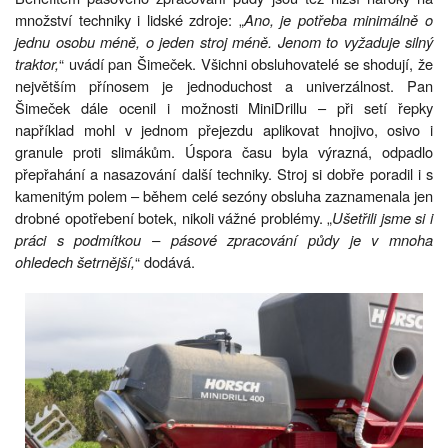
množství techniky i lidské zdroje: „
Ano, je potřeba minimálně o
jednu osobu méně, o jeden stroj méně. Jenom to vyžaduje silný
traktor,
“ uvádí pan Šimeček. Všichni obsluhovatelé se shodují, že
největším přínosem je jednoduchost a univerzálnost. Pan
Šimeček dále ocenil i možnosti MiniDrillu – při setí řepky
například mohl v jednom přejezdu aplikovat hnojivo, osivo i
granule proti slimákům. Úspora času byla výrazná, odpadlo
přepřahání a nasazování další techniky. Stroj si dobře poradil i s
kamenitým polem – během celé sezóny obsluha zaznamenala jen
drobné opotřebení botek, nikoli vážné problémy. „
Ušetřili jsme si i
práci s podmítkou – pásové zpracování půdy je v mnoha
ohledech šetrnější,
“ dodává.