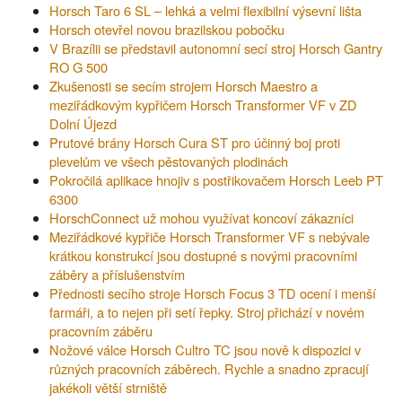
Horsch Taro 6 SL – lehká a velmi flexibilní výsevní lišta
Horsch otevřel novou brazilskou pobočku
V Brazílii se představil autonomní secí stroj Horsch Gantry
RO G 500
Zkušenosti se secím strojem Horsch Maestro a
meziřádkovým kypřičem Horsch Transformer VF v ZD
Dolní Újezd
Prutové brány Horsch Cura ST pro účinný boj proti
plevelům ve všech pěstovaných plodinách
Pokročilá aplikace hnojiv s postřikovačem Horsch Leeb PT
6300
HorschConnect už mohou využívat koncoví zákazníci
Meziřádkové kypřiče Horsch Transformer VF s nebývale
krátkou konstrukcí jsou dostupné s novými pracovními
záběry a příslušenstvím
Přednosti secího stroje Horsch Focus 3 TD ocení i menší
farmáři, a to nejen při setí řepky. Stroj přichází v novém
pracovním záběru
Nožové válce Horsch Cultro TC jsou nově k dispozici v
různých pracovních záběrech. Rychle a snadno zpracují
jakékoli větší strniště