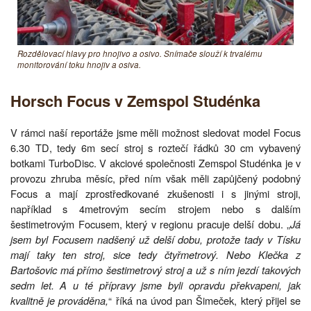
Rozdělovací hlavy pro hnojivo a osivo. Snímače slouží k trvalému
monitorování toku hnojiv a osiva.
Horsch Focus v Zemspol Studénka
V rámci naší reportáže jsme měli možnost sledovat model Focus
6.30 TD, tedy 6m secí stroj s roztečí řádků 30 cm vybavený
botkami TurboDisc. V akciové společnosti Zemspol Studénka je v
provozu zhruba měsíc, před ním však měli zapůjčený podobný
Focus a mají zprostředkované zkušenosti i s jinými stroji,
například s 4metrovým secím strojem nebo s dalším
šestimetrovým Focusem, který v regionu pracuje delší dobu. „
Já
jsem byl Focusem nadšený už delší dobu, protože tady v Tísku
mají taky ten stroj, sice tedy čtyřmetrový. Nebo Klečka z
Bartošovic má přímo šestimetrový stroj a už s ním jezdí takových
sedm let. A u té přípravy jsme byli opravdu překvapeni, jak
kvalitně je prováděna,
“ říká na úvod pan Šimeček, který přijel se