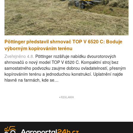
Pöttinger představil shrnovač TOP V 6520 C: Boduje
výborným kopírováním terénu
Zveřejněno 4.8.
Pöttinger rozšiřuje nabídku dvourotorových
shrnovačů o nový model TOP V 6520 C. Kompaktní stroj bez
samostatného podvozku zaujme dobrou ovladatelností, přesným
kopírováním terénu a jednoduchou konstrukcí. Uplatnění najde
hlavně na farmách, kde se…