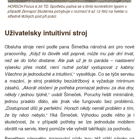
HORSCH Focus 6.30 TD. Spotřebu paliva se s tímto konkrétním typem v
případě Zemspol Studénka pohybuje v rozmezí 9 až 12 litrů na hektar u
středně těžkých půd při práci.
Uživatelsky intuitivní stroj
Obsluha stroje není podle pana Šimečka náročná ani pro nové
pracovníky. „
Když to člověk vidí poprvé, může mu pár dní trvat,
než se do toho dostane. Ale pak už je to paráda – nastavení
výsevku přes mobil, není nutné pořád vystupovat z kabiny.
Všechno je jednoduché a intuitivní,
“ vysvětluje. Co se týče servisu
a mazání, je stroj prakticky bezúdržbový a vyžaduje minimum
zásahů. „
Akorát otočení je potřeba promazat jednou za dva dny,
někdy i jednou týdně,
“ uvádí Šimeček. Poruchy řešili minimálně,
jednou prasklo dláto, ale jinak vše fungovalo bez problémů.
„
Dostupnost dílů je perfektní. Horsch nikdy neměl problém s tím,
že by něco nebylo,
“ říká Šimeček. Výhodou podle něho je i
skutečnost, že v případě potřeby se lze jednoduše mobilem
obrátit na servis, který pomůže vše vyřešit takříkajíc za pochodu.
Benefitem pásového zpracování půdy jsou též nižší nároky na