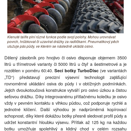
Klenuté talíře plní různé funkce podle svojí polohy. Mohou urovnávat
povrch, hrůbkovat či uzavírat drážky za radličkami. Pneumatikový pěch
utužuje pás půdy, ve kterém se následně ukládá osivo.
Dělený zásobník pro hnojivo či osivo disponuje objemem 3500
litrů u třímetrové varianty či 5000 litrů u čtyř a šestimetrové a je
rozdělen v poměru 60:40.
(ve variantách
Secí botky TurboDisc
„TD“) představují precizní výsevní technologii zajišťující
rovnoměrné ukládání osiva do půdy i v obtížných podmínkách.
Jejich dvoukotoučová konstrukce vytváří pro osivo úzkou a čistou
seťovou drážku. Díky integrovanému přítlačnému kolečku je osivo
vždy v pevném kontaktu s vlhkou půdou, což podporuje rychlé a
jednotné klíčení. Další výhodou je nadprůměrná kopírovací
schopnost, díky které dokážou botky přesně sledovat profil půdy a
udržet konstantní hloubku výsevu. Přítlak až 125 kg na každou
botku umožňuje spolehlivý a klidný chod v celém rozsahu