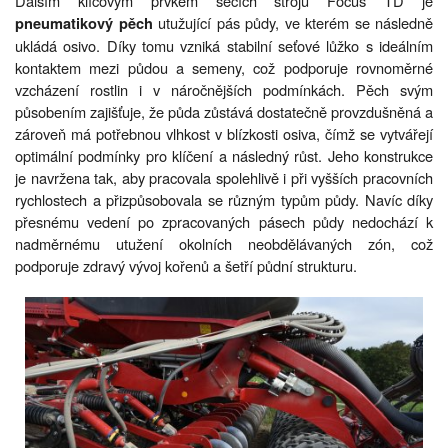
Dalším klíčovým prvkem secích strojů Focus TD je
utužující pás půdy, ve kterém se následně
pneumatikový pěch
ukládá osivo. Díky tomu vzniká stabilní seťové lůžko s ideálním
kontaktem mezi půdou a semeny, což podporuje rovnoměrné
vzcházení rostlin i v náročnějších podmínkách. Pěch svým
působením zajišťuje, že půda zůstává dostatečně provzdušněná a
zároveň má potřebnou vlhkost v blízkosti osiva, čímž se vytvářejí
optimální podmínky pro klíčení a následný růst. Jeho konstrukce
je navržena tak, aby pracovala spolehlivě i při vyšších pracovních
rychlostech a přizpůsobovala se různým typům půdy. Navíc díky
přesnému vedení po zpracovaných pásech půdy nedochází k
nadměrnému utužení okolních neobdělávaných zón, což
podporuje zdravý vývoj kořenů a šetří půdní strukturu.