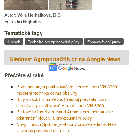
Autor:
Věra Hejhálková, DiS.
Foto:
Jiří Hejhálek
Tématické tagy
Horsch
Technika pro zpracování půdy
Zpracovávání půdy
Sledovat Agroportal24h.cz na Google News.
Přečtěte si také
První hektary s postřikovačem Horsch Leeb VN 6300:
moderní technika očima obsluhy
Brzy v akci: Firma Zevos Předboj převzala nový
samojízdný postřikovač Horsch Leeb VN 6300
Prutové brány Kverneland Arcadia pro mechanické
odstranění plevele a provzdušnění půdy
Nový Horsch Sprinter je vhodný pro zemědělce, kteří
zakládají porosty do strniště