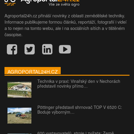
Agroportal24h.cz přináší novinky z oblasti zemědělské techniky.
Informace publikujeme formou článků, reportáží, fotografií i videí
a to nejen na tomto webu, ale i na sociálních sítích a v tištěném
časopise.
AGROPORTAL24H.CZ
Technika v praxi: Vinařský den v Nechorách
představil novinky přímo…
Pöttinger představil shrnovač TOP V 6520 C:
Boduje výborným…
600 vystavovatelů, stroje i zvířata: Země