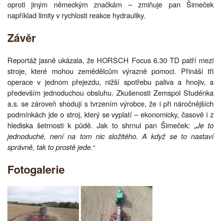
oproti jiným německým značkám – zmiňuje pan Šimeček
například limity v rychlosti reakce hydrauliky.
Závěr
Reportáž jasně ukázala, že HORSCH Focus 6.30 TD patří mezi
stroje, které mohou zemědělcům výrazně pomoci. Přináší tři
operace v jednom přejezdu, nižší spotřebu paliva a hnojiv, a
především jednoduchou obsluhu. Zkušenosti Zemspol Studénka
a.s. se zároveň shodují s tvrzením výrobce, že i při náročnějších
podmínkách jde o stroj, který se vyplatí – ekonomicky, časově i z
hlediska šetrnosti k půdě. Jak to shrnul pan Šimeček: „
Je to
jednoduché, není na tom nic složitého. A když se to nastaví
správně, tak to prostě jede.
“
Fotogalerie