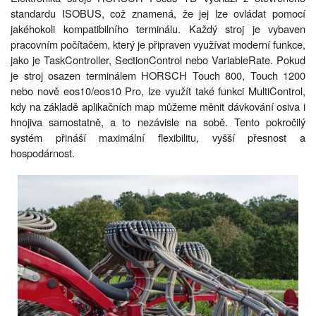
standardu ISOBUS, což znamená, že jej lze ovládat pomocí
jakéhokoli kompatibilního terminálu. Každý stroj je vybaven
pracovním počítačem, který je připraven využívat moderní funkce,
jako je TaskController, SectionControl nebo VariableRate. Pokud
je stroj osazen terminálem HORSCH Touch 800, Touch 1200
nebo nově eos10/eos10 Pro, lze využít také funkci MultiControl,
kdy na základě aplikačních map můžeme měnit dávkování osiva i
hnojiva samostatně, a to nezávisle na sobě. Tento pokročilý
systém přináší maximální flexibilitu, vyšší přesnost a
hospodárnost.