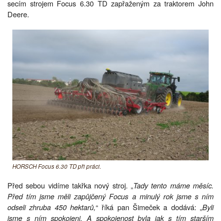
secím strojem Focus 6.30 TD zapřaženým za traktorem John
Deere.
HORSCH Focus 6.30 TD při práci.
Před sebou vidíme takřka nový stroj. „
Tady tento máme měsíc.
Před tím jsme měli zapůjčený Focus a minulý rok jsme s ním
odseli zhruba 450 hektarů,
“ říká pan Šimeček a dodává: „
Byli
jsme s ním spokojeni. A spokojenost byla jak s tím starším