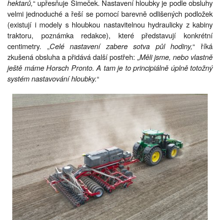
hektarů,
“ upřesňuje Šimeček. Nastavení hloubky je podle obsluhy
velmi jednoduché a řeší se pomocí barevně odlišených podložek
(existují i modely s hloubkou nastavitelnou hydraulicky z kabiny
traktoru, poznámka redakce), které představují konkrétní
centimetry. „
Celé nastavení zabere sotva půl hodiny,
“ říká
zkušená obsluha a přidává další postřeh: „
Měli jsme, nebo vlastně
ještě máme Horsch Pronto. A tam je to principiálně úplně totožný
systém nastavování hloubky.
“