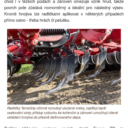
chod i v těžších půdách a zároveň omezuje vznik hrud, takže
povrch pole zůstává rovnoměrný a ideální pro následný výsev.
Kromě hnojiva lze radličkami aplikovat v některých případech
přímo osivo - třeba hrách či pelušku.
Radličky TerraGrip účinně rozrušují utužené vrstvy, zajišťují lepší
vsakování vody, přístup vzduchu ke kořenům a zároveň umožňují cílené
ukládání hnojiva do přesně definovaného depa.