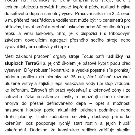
jediném přejezdu provádí hluboké kypření půdy, aplikaci hnojiva
do seťového depa a samotný výsev. Pracovní šířka činí 3, 4 nebo
6 m, přičemž meziřádková vzdálenost může být 15 centimetrů pro
obiloviny, travní směsi a drobné luskoviny nebo 30 centimetrů pro
řepku a větší luskoviny. Stroj je k dispozici i s tříbodovým
závěsem dovolujícím agregaci přesného secího stroje nebo
výsevní lišty pro obiloviny či řepku.
Mezi základní pracovní orgány stroje Focus patří
radličky na
, jejichž úkolem je pásově kypřit půdu před
slupicích TerraGrip
výsevem. Díky robustní konstrukci a vysoké pojistné síle pronikají
půdním profilem do hloubky až 35 cm, čímž účinně rozrušují
utužené vrstvy a zajišťují lepší vsakování vody i přístup vzduchu
ke kořenům. Zároveň při práci vyčesávají z kořenové zóny i ze
seťového lůžka posklizňové zbytky a umožňují cílené ukládání
hnojiva do přesně definovaného depa – opět s možností
nastavení hloubky podle aktuálních půdních podmínek nebo
druhu plodiny. Tímto způsobem se živiny dostávají přímo ke
kořenům, což podporuje rychlý start rostlin a jejich hlubší
zakořenění. Dodejme, že konstrukce radliček zajišťuje stabilní