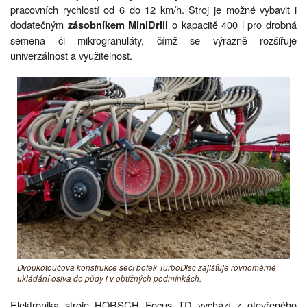
pracovních rychlostí od 6 do 12 km/h. Stroj je možné vybavit i
dodatečným
o kapacitě 400 l pro drobná
zásobníkem MiniDrill
semena či mikrogranuláty, čímž se výrazně rozšiřuje
univerzálnost a využitelnost.
Dvoukotoučová konstrukce secí botek TurboDisc zajišťuje rovnoměrné
ukládání osiva do půdy i v obtížných podmínkách.
Elektronika stroje HORSCH Focus TD vychází z otevřeného