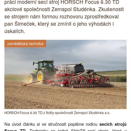
práci moderní secí stroj HORSCH Focus 6.30 TD
akciové společnosti Zemspol Studénka. Zkušenosti
se strojem nám formou rozhovoru zprostředkoval
pan Šimeček, který se zmínil o jeho výhodách i
úskalích.
zemědělská technika
HORSCH Focus 6.30 TD z flotily společnosti Zemspol Studénka a.s.
Na úvod článku si ve stručnosti popišme rodinu
secích strojů
. Technicky se jedná StripTill secí stroje, které v
Focus TD