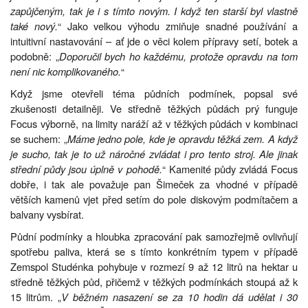
zapůjčeným, tak je i s tímto novým. I když ten starší byl vlastně
také nový.
“ Jako velkou výhodu zmiňuje snadné používání a
intuitivní nastavování – ať jde o věci kolem přípravy setí, botek a
podobně: „
Doporučil bych ho každému, protože opravdu na tom
není nic komplikovaného.
“
Když jsme otevřeli téma půdních podmínek, popsal své
zkušenosti detailněji. Ve středně těžkých půdách prý funguje
Focus výborně, na limity naráží až v těžkých půdách v kombinaci
se suchem: „
Máme jedno pole, kde je opravdu těžká zem. A když
je sucho, tak je to už náročné zvládat i pro tento stroj. Ale jinak
střední půdy jsou úplně v pohodě.
“ Kamenité půdy zvládá Focus
dobře, i tak ale považuje pan Šimeček za vhodné v případě
větších kamenů vjet před setím do pole diskovým podmítačem a
balvany vysbírat.
Půdní podmínky a hloubka zpracování pak samozřejmě ovlivňují
spotřebu paliva, která se s tímto konkrétním typem v případě
Zemspol Studénka pohybuje v rozmezí 9 až 12 litrů na hektar u
středně těžkých půd, přičemž v těžkých podmínkách stoupá až k
15 litrům. „
V běžném nasazení se za 10 hodin dá udělat i 30