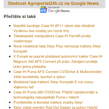
Sledovat Agroportal24h.cz na Google News.
Přečtěte si také
Největší kombajn Case IH AF11 všech dob oficiálně!
Vzniknou dva modely pro různé trhy
Teleskopické manipulátory Case IH Farmlift prošly
modernizací
Nová modelová řada Steyr Plus nahrazuje traktory Steyr
Kompakt
V Evropě se poprvé představil autonomní traktor Case IH
Magnum 340 AFS Connect při práci. Zahájení prodeje
brání jedna překážka
Case IH Puma AFS Connect CVXDrive & Multicontroller:
Větší konektivita, komfort a výkon
Modelová řada traktorů Steyr Kompakt S má novou
vlajkovou loď
Case IH Puma 260 CVXDrive: Přijíždí nejvýkonnější a
technologicky nejvyspělejší Puma v historii
Prohlédněte si ikonické traktory značky Steyr
Steyr získal ocenění Red Dot Design za pohon Hybrid