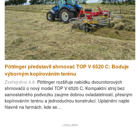
Pöttinger představil shrnovač TOP V 6520 C: Boduje
výborným kopírováním terénu
Zveřejněno 4.8.
Pöttinger rozšiřuje nabídku dvourotorových
shrnovačů o nový model TOP V 6520 C. Kompaktní stroj bez
samostatného podvozku zaujme dobrou ovladatelností, přesným
kopírováním terénu a jednoduchou konstrukcí. Uplatnění najde
hlavně na farmách, kde se…