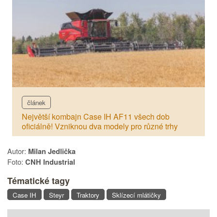
článek
Největší kombajn Case IH AF11 všech dob
oficiálně! Vzniknou dva modely pro různé trhy
Autor:
Milan Jedlička
Foto:
CNH Industrial
Tématické tagy
Case IH
Steyr
Traktory
Sklízecí mlátičky