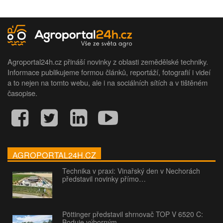
Agroportal24h.cz přináší novinky z oblasti zemědělské techniky.
Informace publikujeme formou článků, reportáží, fotografií i videí
a to nejen na tomto webu, ale i na sociálních sítích a v tištěném
časopise.
AGROPORTAL24H.CZ
Technika v praxi: Vinařský den v Nechorách
představil novinky přímo…
Pöttinger představil shrnovač TOP V 6520 C:
Boduje výborným…