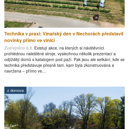
Technika v praxi: Vinařský den v Nechorách představil
novinky přímo ve vinici
Zveřejněno 6.8.
Existují akce, na kterých si návštěvníci
prohlédnou naleštěné stroje, vyslechnou několik prezentací a
odjíždějí domů s katalogem pod paží. Pak jsou ale setkání, kde se
technika představuje přesně tam, kam byla zkonstruována a
navržena – přímo ve…
z domova