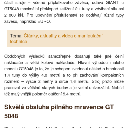
části stroje – včetně příplatkového závěsu, udává GIANT u
GT5048 maximální překlopné zatížení 2,1 tuny a zdvihací sílu asi
2 800 kN. Pro upevnění příslušenství se dodávají různé typy
závěsů, například EURO.
Téma:
Články, aktuality a videa o manipulační
technice
Obdobných výsledků samozřejmě dosahují také jiné čelní
nakladače a větší kolové nakladače. Hlavní výhodou malého
modelu GT5048 je to, že je schopen zvednout náklad o hmotnosti
1,4 tuny do výšky 4,8 metrů a to při zachování kompaktních
rozměrů – výšce 2 metry a šířce 1,6 metru. Stroj proto může
pracovat ve většině starých budov a je velmi univerzální. Nabízí
též malý vnější poloměr otáčení 5,4 metrů.
Skvělá obsluha pilného mravence GT
5048