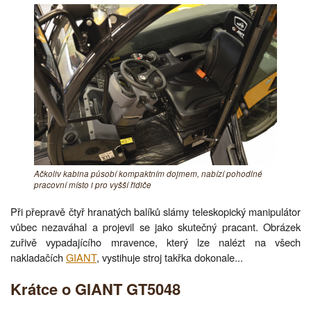
Ačkoliv kabina působí kompaktním dojmem, nabízí pohodlné
pracovní místo i pro vyšší řidiče
Při přepravě čtyř hranatých balíků slámy teleskopický manipulátor
vůbec nezaváhal a projevil se jako skutečný pracant. Obrázek
zuřivě vypadajícího mravence, který lze nalézt na všech
nakladačích
GIANT
, vystihuje stroj takřka dokonale...
Krátce o GIANT GT5048