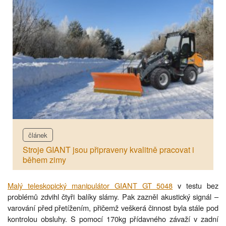
článek
Stroje GIANT jsou připraveny kvalitně pracovat i
během zimy
Malý teleskopický manipulátor GIANT GT 5048
v testu bez
problémů zdvihl čtyři balíky slámy. Pak zazněl akustický signál –
varování před přetížením, přičemž veškerá činnost byla stále pod
kontrolou obsluhy. S pomocí 170kg přídavného závaží v zadní