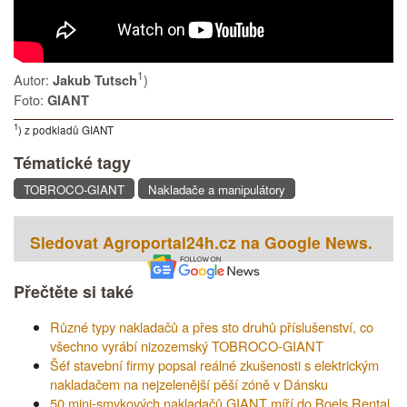
1
Autor:
)
Jakub Tutsch
Foto:
GIANT
1
) z podkladů GIANT
Tématické tagy
TOBROCO-GIANT
Nakladače a manipulátory
Sledovat Agroportal24h.cz na Google News.
Přečtěte si také
Různé typy nakladačů a přes sto druhů příslušenství, co
všechno vyrábí nizozemský TOBROCO-GIANT
Šéf stavební firmy popsal reálné zkušenosti s elektrickým
nakladačem na nejzelenější pěší zóně v Dánsku
50 mini-smykových nakladačů GIANT míří do Boels Rental.