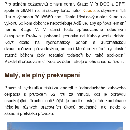
Pro splnění požadavků emisní normy Stage V (s DOC a DPF)
spoléhá GIANT na tříválcový turbomotor
Kubota
s objemem 1,8
litru a výkonem 36 kW/50 koní. Tento tříválcový motor Kubota o
výkonu 50 koní dokonce nepotřebuje AdBlue, aby splňoval emisní
normu Stage V. V rámci testu zpracovaného odborným
časopisem Profi+ si pohonná jednotka od Kuboty vedla dobře.
Když došlo na hydrostatický pohon s automatickou
dvoustupňovou převodovkou, pomocí kterého lze řadit rychlostní
stupně během jízdy, testující redaktoři byli také spokojení.
Vyzdvihli především citlivost ovládání stroje a jeho snadné řízení.
Malý, ale plný překvapení
Pracovní hydraulika získává energii z jednoduchého zubového
čerpadla s průtokem 52 litrů za minutu, což je opravdu
uspokojující. Trochu obtížnější je podle testujících kombinace
několika různých pracovních úkonů současně, ale nejde o
zásadní překážku provozu.