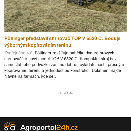
Pöttinger představil shrnovač TOP V 6520 C: Boduje
výborným kopírováním terénu
Zveřejněno 4.8.
Pöttinger rozšiřuje nabídku dvourotorových
shrnovačů o nový model TOP V 6520 C. Kompaktní stroj bez
samostatného podvozku zaujme dobrou ovladatelností, přesným
kopírováním terénu a jednoduchou konstrukcí. Uplatnění najde
hlavně na farmách, kde se…