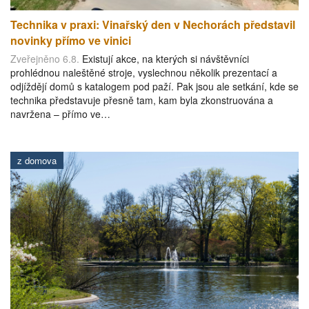
Technika v praxi: Vinařský den v Nechorách představil
novinky přímo ve vinici
Zveřejněno 6.8.
Existují akce, na kterých si návštěvníci
prohlédnou naleštěné stroje, vyslechnou několik prezentací a
odjíždějí domů s katalogem pod paží. Pak jsou ale setkání, kde se
technika představuje přesně tam, kam byla zkonstruována a
navržena – přímo ve…
z domova