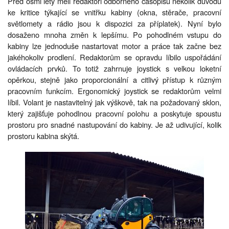
Před osmi lety měli redaktoři odborného časopisu několik důvodů
ke kritice týkající se vnitřku kabiny (okna, stěrače, pracovní
světlomety a rádio jsou k dispozici za příplatek). Nyní bylo
dosaženo mnoha změn k lepšímu. Po pohodlném vstupu do
kabiny lze jednoduše nastartovat motor a práce tak začne bez
jakéhokoliv prodlení. Redaktorům se opravdu líbilo uspořádání
ovládacích prvků. To totiž zahrnuje joystick s velkou loketní
opěrkou, stejně jako proporcionální a citlivý přístup k různým
pracovním funkcím. Ergonomický joystick se redaktorům velmi
líbil. Volant je nastavitelný jak výškově, tak na požadovaný sklon,
který zajišťuje pohodlnou pracovní polohu a poskytuje spoustu
prostoru pro snadné nastupování do kabiny. Je až udivující, kolik
prostoru kabina skýtá.