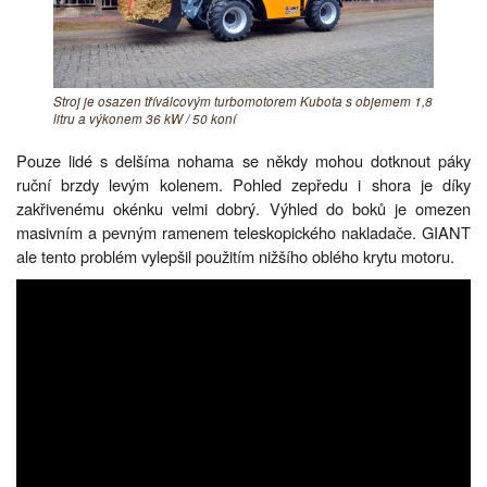
Stroj je osazen tříválcovým turbomotorem Kubota s objemem 1,8
litru a výkonem 36 kW / 50 koní
Pouze lidé s delšíma nohama se někdy mohou dotknout páky
ruční brzdy levým kolenem. Pohled zepředu i shora je díky
zakřivenému okénku velmi dobrý. Výhled do boků je omezen
masivním a pevným ramenem teleskopického nakladače. GIANT
ale tento problém vylepšil použitím nižšího oblého krytu motoru.