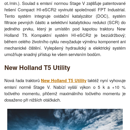
ot./min.). Soulad s emisní normou Stage V zajišťuje patentované
řešení Compact HI-eSCR2 vyvinuté společností FPT Industrial.
Tento systém integruje oxidační katalyzátor (DOC), systém
filtrace pevných částic a selektivní katalytickou redukci (SCR) do
jediného prvku, který je umístěn pod kapotou traktoru New
Holland T5. Kompaktní systém HI-eSCR2 je bezúdržbový;
během celého životního cyklu nevyžaduje výměnu komponent ani
mechanické čištění. Vylepšený hydraulický a elektrický systém
umožňuje snadný přístup ke všem servisním bodům.
New Holland T5 Utility
Nová řada traktorů
taktéž nyní vyhovuje
New Holland T5 Utility
emisní normě Stage V. Nabízí vyšší výkon o 5 k a +10 %
točivého momentu, přičemž maximálního točivého momentu je
dosaženo při nižších otáčkách.