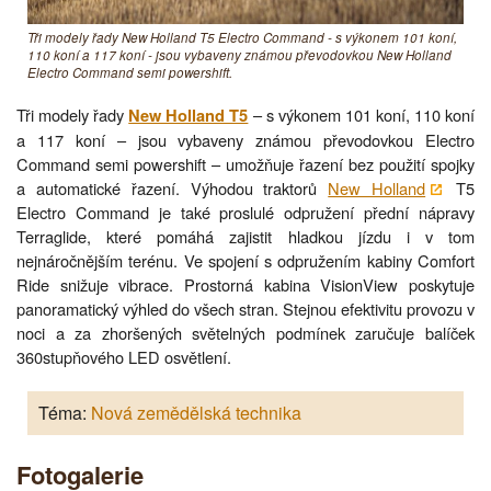
Tři modely řady New Holland T5 Electro Command - s výkonem 101 koní,
110 koní a 117 koní - jsou vybaveny známou převodovkou New Holland
Electro Command semi powershift.
Tři modely řady
– s výkonem 101 koní, 110 koní
New Holland T5
a 117 koní – jsou vybaveny známou převodovkou Electro
Command semi powershift – umožňuje řazení bez použití spojky
a automatické řazení. Výhodou traktorů
New Holland
T5
Electro Command je také proslulé odpružení přední nápravy
Terraglide, které pomáhá zajistit hladkou jízdu i v tom
nejnáročnějším terénu. Ve spojení s odpružením kabiny Comfort
Ride snižuje vibrace. Prostorná kabina VisionView poskytuje
panoramatický výhled do všech stran. Stejnou efektivitu provozu v
noci a za zhoršených světelných podmínek zaručuje balíček
360stupňového LED osvětlení.
Téma:
Nová zemědělská technika
Fotogalerie