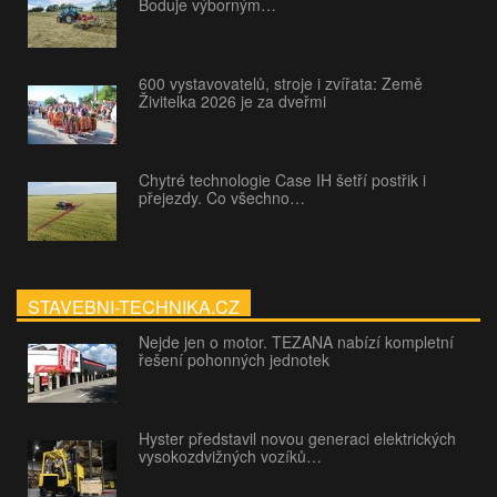
Boduje výborným…
600 vystavovatelů, stroje i zvířata: Země
Živitelka 2026 je za dveřmi
Chytré technologie Case IH šetří postřik i
přejezdy. Co všechno…
STAVEBNI-TECHNIKA.CZ
Nejde jen o motor. TEZANA nabízí kompletní
řešení pohonných jednotek
Hyster představil novou generaci elektrických
vysokozdvižných vozíků…