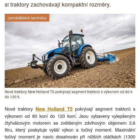
si traktory zachovávají kompaktní rozměry.
zemědělská technika
Nové traktory New Holland T5 pokrývají segment traktorů s výkonem od 80 k
do 120 k.
Nové traktory
pokrývají segment traktorů s
New Holland T5
výkonem od 80 koní do 120 koní. Jsou vybaveny vylepšeným
čtyřválcovým motorem se zvětšeným zdvihovým objemem 3,6
litru, který poskytuje vyšší výkon a točivý moment. Maximální
točivý moment je navíc dosahován při nižších otáčkách (1300