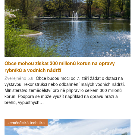
Obce mohou získat 300 milionů korun na opravy
rybníků a vodních nádrží
Zveřejněno 5.8.
Obce budou moci od 7. září žádat o dotaci na
výstavbu, rekonstrukci nebo odbahnění malých vodních nádrží.
Ministerstvo zemědělství pro ně připravilo celkem 300 milionů
korun. Podpora se může využít například na opravu hrází a
břehů, výpustných…
zemědělská technika