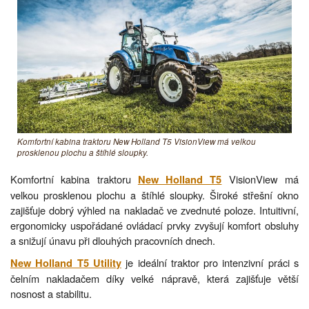
Komfortní kabina traktoru New Holland T5 VisionView má velkou
prosklenou plochu a štíhlé sloupky.
Komfortní kabina traktoru
VisionView má
New Holland T5
velkou prosklenou plochu a štíhlé sloupky. Široké střešní okno
zajišťuje dobrý výhled na nakladač ve zvednuté poloze. Intuitivní,
ergonomicky uspořádané ovládací prvky zvyšují komfort obsluhy
a snižují únavu při dlouhých pracovních dnech.
je ideální traktor pro intenzivní práci s
New Holland T5 Utility
čelním nakladačem díky velké nápravě, která zajišťuje větší
nosnost a stabilitu.