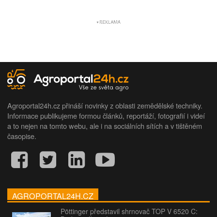
Agroportal24h.cz přináší novinky z oblasti zemědělské techniky.
Informace publikujeme formou článků, reportáží, fotografií i videí
a to nejen na tomto webu, ale i na sociálních sítích a v tištěném
časopise.
AGROPORTAL24H.CZ
Pöttinger představil shrnovač TOP V 6520 C: