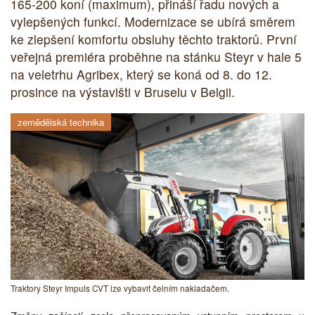
165-200 koní (maximum), přináší řadu nových a
vylepšených funkcí. Modernizace se ubírá směrem
ke zlepšení komfortu obsluhy těchto traktorů. První
veřejná premiéra proběhne na stánku Steyr v hale 5
na veletrhu Agribex, který se koná od 8. do 12.
prosince na výstavišti v Bruselu v Belgii.
zemědělská technika
Traktory Steyr Impuls CVT lze vybavit čelním nakladačem.