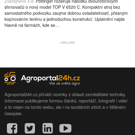
Zveřejněno 4.8.
Pöttinger rozšiřuje nabídku dvourotorových
shrnovačů o nový model TOP V 6520 C. Kompaktní stroj bez
samostatného podvozku zaujme dobrou ovladatelností, přesným
kopírováním terénu a jednoduchou konstrukcí. Uplatnění najde
hlavně na farmách, kde se…
Agroportal24h.cz přináší novinky z oblasti zemědělské techniky.
Informace publikujeme formou článků, reportáží, fotografií i videí
a to nejen na tomto webu, ale i na sociálních sítích a v tištěném
časopise.