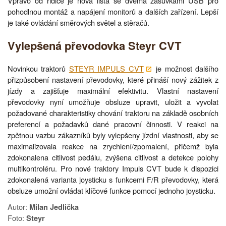
Vpravo od řidiče je nová lišta se dvěma zásuvkami USB pro
pohodlnou montáž a napájení monitorů a dalších zařízení. Lepší
je také ovládání směrových světel a stěračů.
Vylepšená převodovka Steyr CVT
Novinkou traktorů
STEYR IMPULS CVT
je možnost dalšího
přizpůsobení nastavení převodovky, které přináší nový zážitek z
jízdy a zajišťuje maximální efektivitu. Vlastní nastavení
převodovky nyní umožňuje obsluze upravit, uložit a vyvolat
požadované charakteristiky chování traktoru na základě osobních
preferencí a požadavků dané pracovní činnosti. V reakci na
zpětnou vazbu zákazníků byly vylepšeny jízdní vlastnosti, aby se
maximalizovala reakce na zrychlení/zpomalení, přičemž byla
zdokonalena citlivost pedálu, zvýšena citlivost a detekce polohy
multikontroléru. Pro nové traktory Impuls CVT bude k dispozici
zdokonalená varianta joysticku s funkcemi F/R převodovky, která
obsluze umožní ovládat klíčové funkce pomocí jednoho joysticku.
Autor:
Milan Jedlička
Foto:
Steyr