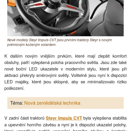
Nové modely Steyr Impuls CVT jsou prvními traktory Steyr s novým
prémiovým koženým volantem.
K dalším novým vnějším prvkům, které mají zlepšit komfort
obsluhy, patří vylepšená poloha pracovního světla. Jsou zde také
nové boční LED ukazatele v moderním stylu, které jsou při
aktivaci překryty směrovými světly. Volitelně jsou nyní k dispozici
LED majáky, které jsou sklopné, aby se minimalizovalo riziko
poškození.
Téma:
Nová zemědělská technika
V zadní části traktorů
byla vylepšena stabilita
Steyr Impuls CVT
a upevnění horního závěsu a nyní je k dispozici ukazatel polohy,
který usnadňuje rychlé upevnění horního závěsu a kontrolu