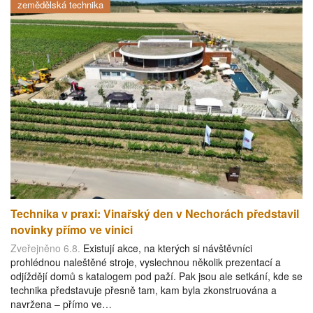
zemědělská technika
Technika v praxi: Vinařský den v Nechorách představil
novinky přímo ve vinici
Zveřejněno 6.8.
Existují akce, na kterých si návštěvníci
prohlédnou naleštěné stroje, vyslechnou několik prezentací a
odjíždějí domů s katalogem pod paží. Pak jsou ale setkání, kde se
technika představuje přesně tam, kam byla zkonstruována a
navržena – přímo ve…