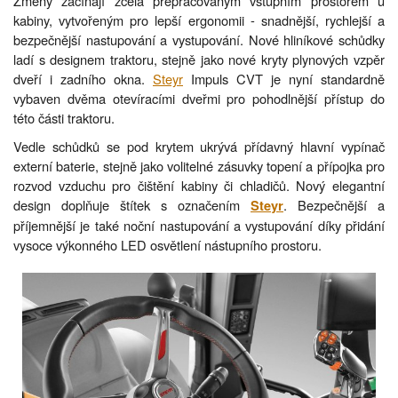
Změny začínají zcela přepracovaným vstupním prostorem u
kabiny, vytvořeným pro lepší ergonomii - snadnější, rychlejší a
bezpečnější nastupování a vystupování. Nové hliníkové schůdky
ladí s designem traktoru, stejně jako nové kryty plynových vzpěr
dveří i zadního okna.
Steyr
Impuls CVT je nyní standardně
vybaven dvěma otevíracími dveřmi pro pohodlnější přístup do
této části traktoru.
Vedle schůdků se pod krytem ukrývá přídavný hlavní vypínač
externí baterie, stejně jako volitelné zásuvky topení a přípojka pro
rozvod vzduchu pro čištění kabiny či chladičů. Nový elegantní
design doplňuje štítek s označením
. Bezpečnější a
Steyr
příjemnější je také noční nastupování a vystupování díky přidání
vysoce výkonného LED osvětlení nástupního prostoru.