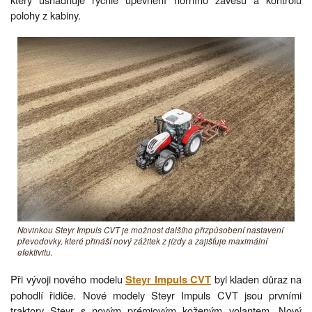
polohy z kabiny.
Novinkou Steyr Impuls CVT je možnost dalšího přizpůsobení nastavení
převodovky, které přináší nový zážitek z jízdy a zajišťuje maximální
efektivitu.
Při vývoji nového modelu
byl kladen důraz na
Steyr Impuls CVT
pohodlí řidiče. Nové modely Steyr Impuls CVT jsou prvními
traktory Steyr s novým prémiovým koženým volantem. Nový