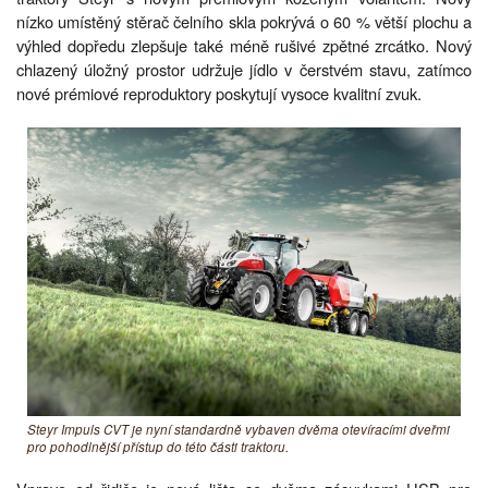
nízko umístěný stěrač čelního skla pokrývá o 60 % větší plochu a
výhled dopředu zlepšuje také méně rušivé zpětné zrcátko. Nový
chlazený úložný prostor udržuje jídlo v čerstvém stavu, zatímco
nové prémiové reproduktory poskytují vysoce kvalitní zvuk.
Steyr Impuls CVT je nyní standardně vybaven dvěma otevíracími dveřmi
pro pohodlnější přístup do této části traktoru.