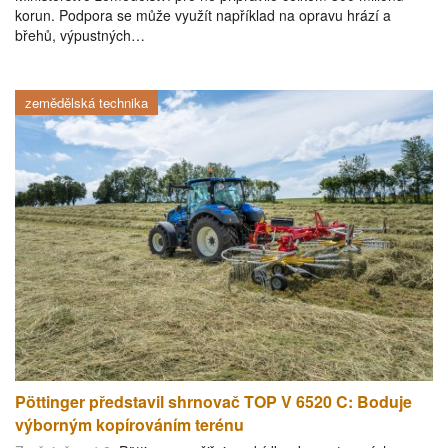
korun. Podpora se může využít například na opravu hrází a
břehů, výpustných…
zemědělská technika
Pöttinger představil shrnovač TOP V 6520 C: Boduje
výborným kopírováním terénu