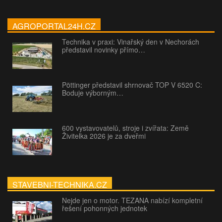
AGROPORTAL24H.CZ
Technika v praxi: Vinařský den v Nechorách
představil novinky přímo…
Pöttinger představil shrnovač TOP V 6520 C:
Boduje výborným…
600 vystavovatelů, stroje i zvířata: Země
Živitelka 2026 je za dveřmi
STAVEBNI-TECHNIKA.CZ
Nejde jen o motor. TEZANA nabízí kompletní
řešení pohonných jednotek