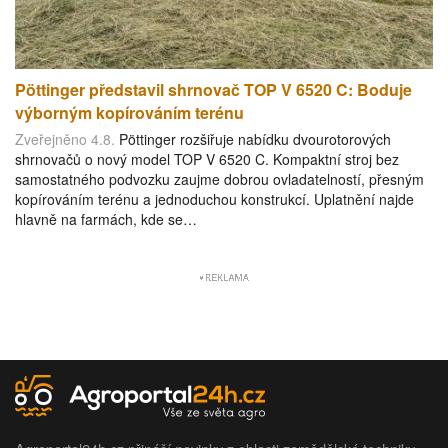
Pöttinger představil shrnovač TOP V 6520 C: Boduje
výborným kopírováním terénu
Zveřejněno 4.8.
Pöttinger rozšiřuje nabídku dvourotorových
shrnovačů o nový model TOP V 6520 C. Kompaktní stroj bez
samostatného podvozku zaujme dobrou ovladatelností, přesným
kopírováním terénu a jednoduchou konstrukcí. Uplatnění najde
hlavně na farmách, kde se…