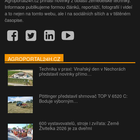
Agroportal24h.cz přináší novinky z oblasti zemědělské techniky.
Informace publikujeme formou článků, reportáží, fotografií i videí
a to nejen na tomto webu, ale i na sociálních sítích a v tištěném
časopise.
AGROPORTAL24H.CZ
Technika v praxi: Vinařský den v Nechorách
představil novinky přímo…
Pöttinger představil shrnovač TOP V 6520 C:
Boduje výborným…
600 vystavovatelů, stroje i zvířata: Země
Živitelka 2026 je za dveřmi