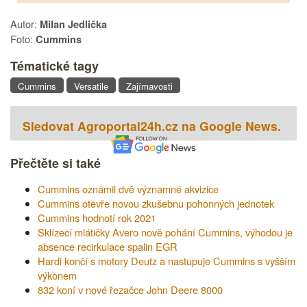
Autor:
Milan Jedlička
Foto:
Cummins
Tématické tagy
Cummins
Versatile
Zajímavosti
Sledovat Agroportal24h.cz na Google News.
Přečtěte si také
Cummins oznámil dvě významné akvizice
Cummins otevře novou zkušebnu pohonných jednotek
Cummins hodnotí rok 2021
Sklízecí mlátičky Avero nově pohání Cummins, výhodou je
absence recirkulace spalin EGR
Hardi končí s motory Deutz a nastupuje Cummins s vyšším
výkonem
832 koní v nové řezačce John Deere 8000