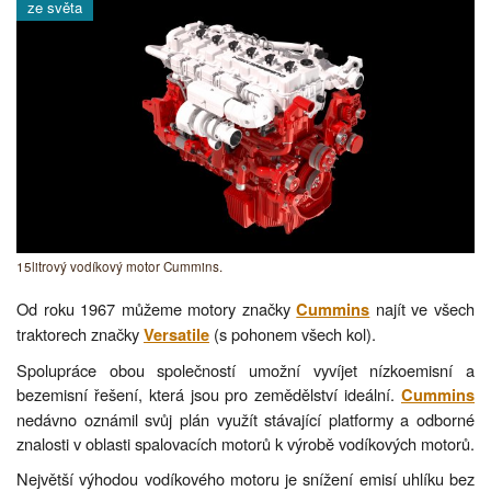
ze světa
15litrový vodíkový motor Cummins.
Od roku 1967 můžeme motory značky
najít ve všech
Cummins
traktorech značky
(s pohonem všech kol).
Versatile
Spolupráce obou společností umožní vyvíjet nízkoemisní a
bezemisní řešení, která jsou pro zemědělství ideální.
Cummins
nedávno oznámil svůj plán využít stávající platformy a odborné
znalosti v oblasti spalovacích motorů k výrobě vodíkových motorů.
Největší výhodou vodíkového motoru je snížení emisí uhlíku bez