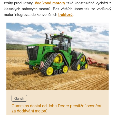
ztráty produktivity.
také konstrukčně vychází z
Vodíkové motory
klasických naftových motorů. Bez větších úprav tak lze vodíkový
motor integrovat do konvenčních
.
traktorů
článek
Cummins dostal od John Deere prestižní ocenění
za dodávání motorů