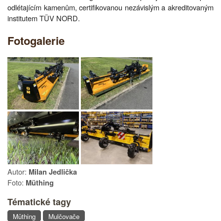
odlétajícím kamenům, certifikovanou nezávislým a akreditovaným
institutem TÜV NORD.
Fotogalerie
Autor:
Milan Jedlička
Foto:
Müthing
Tématické tagy
Müthing
Mulčovače