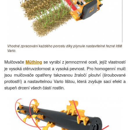
Vhodné zpracování každého porostu díky plynule nastavitelné řezné liště
Vario.
Mulčovače
se vyrábí z jemnozrnné oceli, jejíž vlastností
Müthing
je vysoká otěruvzdornost a vysoká pevnost. Pro homogenní mulč
jsou mulčovače opatřeny takzvanou žraločí ploutví (šroubované
protiostří) a nastavitelnou Vario lištou, která zvyšuje sací efekt a
stupeň drcení všech částí rostlin.