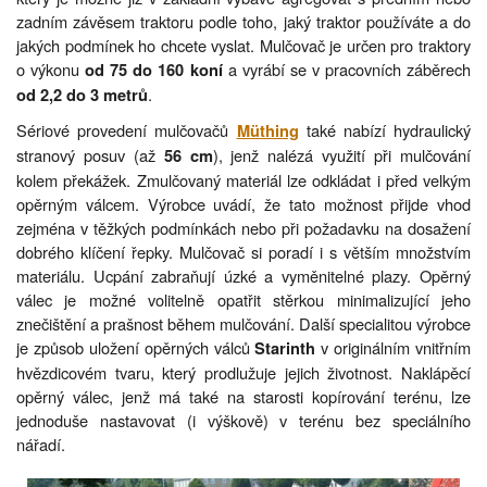
zadním závěsem traktoru podle toho, jaký traktor používáte a do
jakých podmínek ho chcete vyslat. Mulčovač je určen pro traktory
o výkonu
a vyrábí se v pracovních záběrech
od 75 do 160 koní
.
od 2,2 do 3 metrů
Sériové provedení mulčovačů
také nabízí hydraulický
Müthing
stranový posuv (až
), jenž nalézá využití při mulčování
56 cm
kolem překážek. Zmulčovaný materiál lze odkládat i před velkým
opěrným válcem. Výrobce uvádí, že tato možnost přijde vhod
zejména v těžkých podmínkách nebo při požadavku na dosažení
dobrého klíčení řepky. Mulčovač si poradí i s větším množstvím
materiálu. Ucpání zabraňují úzké a vyměnitelné plazy. Opěrný
válec je možné volitelně opatřit stěrkou minimalizující jeho
znečištění a prašnost během mulčování. Další specialitou výrobce
je způsob uložení opěrných válců
v originálním vnitřním
Starinth
hvězdicovém tvaru, který prodlužuje jejich životnost. Naklápěcí
opěrný válec, jenž má také na starosti kopírování terénu, lze
jednoduše nastavovat (i výškově) v terénu bez speciálního
nářadí.