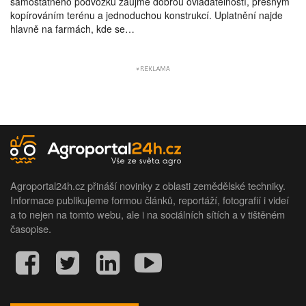
samostatného podvozku zaujme dobrou ovladatelností, přesným
kopírováním terénu a jednoduchou konstrukcí. Uplatnění najde
hlavně na farmách, kde se…
Agroportal24h.cz přináší novinky z oblasti zemědělské techniky.
Informace publikujeme formou článků, reportáží, fotografií i videí
a to nejen na tomto webu, ale i na sociálních sítích a v tištěném
časopise.