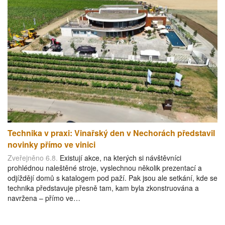
Technika v praxi: Vinařský den v Nechorách představil
novinky přímo ve vinici
Zveřejněno 6.8.
Existují akce, na kterých si návštěvníci
prohlédnou naleštěné stroje, vyslechnou několik prezentací a
odjíždějí domů s katalogem pod paží. Pak jsou ale setkání, kde se
technika představuje přesně tam, kam byla zkonstruována a
navržena – přímo ve…