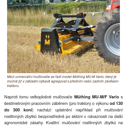
Mezi univerzální mulčovače se řadí model Müthing MU-M Vario, který je
možné již v základní výbavě agregovat s předním nebo zadním závěsem
traktoru.
Naproti tomu velkoplošné mulčovače
s
Müthing MU-M/F Vario
šestimetrovým pracovním záběrem (pro traktory o výkonu
od 130
) nachází uplatnění například při mulčování
do 300 koní
rostlinných zbytků bezprostředně po sklizni v návaznosti na další
agronomické zásahy. Kvalitní mulčování rostlinných zbytků na