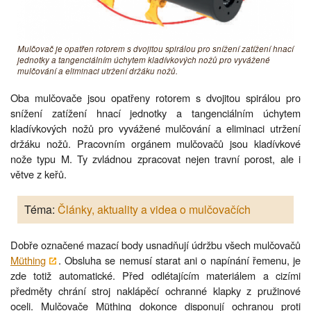
Mulčovač je opatřen rotorem s dvojitou spirálou pro snížení zatížení hnací
jednotky a tangenciálním úchytem kladívkových nožů pro vyvážené
mulčování a eliminaci utržení držáku nožů.
Oba mulčovače jsou opatřeny rotorem s dvojitou spirálou pro
snížení zatížení hnací jednotky a tangenciálním úchytem
kladívkových nožů pro vyvážené mulčování a eliminaci utržení
držáku nožů. Pracovním orgánem mulčovačů jsou kladívkové
nože typu M. Ty zvládnou zpracovat nejen travní porost, ale i
větve z keřů.
Téma:
Články, aktuality a videa o mulčovačích
Dobře označené mazací body usnadňují údržbu všech mulčovačů
Müthing
. Obsluha se nemusí starat ani o napínání řemenu, je
zde totiž automatické. Před odlétajícím materiálem a cizími
předměty chrání stroj naklápěcí ochranné klapky z pružinové
oceli. Mulčovače Müthing dokonce disponují ochranou proti