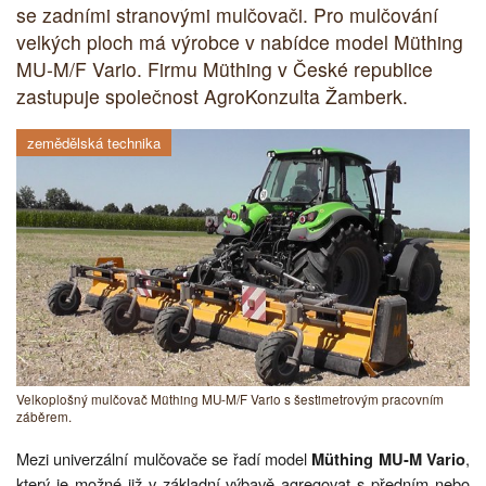
se zadními stranovými mulčovači. Pro mulčování
velkých ploch má výrobce v nabídce model Müthing
MU-M/F Vario. Firmu Müthing v České republice
zastupuje společnost AgroKonzulta Žamberk.
zemědělská technika
Velkoplošný mulčovač Müthing MU-M/F Vario s šestimetrovým pracovním
záběrem.
Mezi univerzální mulčovače se řadí model
,
Müthing MU-M Vario
který je možné již v základní výbavě agregovat s předním nebo