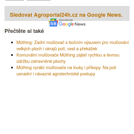
Sledovat Agroportal24h.cz na Google News.
Přečtěte si také
Müthing: Zadní mulčovač s bočním výsuvem pro mulčování
velkých ploch i okrajů polí, cest a překážek
Komunální mulčovače Müthing zajistí rychlou a levnou
údržbu zatravněné plochy
Müthing vyrábí mulčovače na louky i příkopy. Na poli
usnadní i návazné agrotechnické postupy