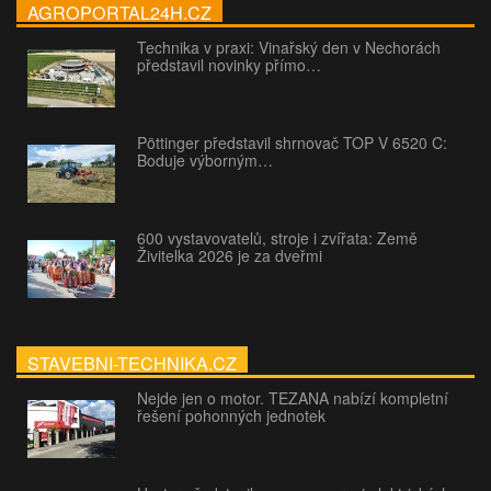
AGROPORTAL24H.CZ
Technika v praxi: Vinařský den v Nechorách
představil novinky přímo…
Pöttinger představil shrnovač TOP V 6520 C:
Boduje výborným…
600 vystavovatelů, stroje i zvířata: Země
Živitelka 2026 je za dveřmi
STAVEBNI-TECHNIKA.CZ
Nejde jen o motor. TEZANA nabízí kompletní
řešení pohonných jednotek