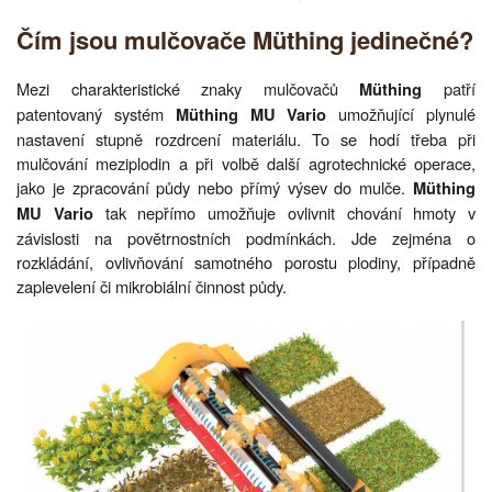
Čím jsou mulčovače Müthing jedinečné?
Mezi charakteristické znaky mulčovačů
patří
Müthing
patentovaný systém
umožňující plynulé
Müthing MU Vario
nastavení stupně rozdrcení materiálu. To se hodí třeba při
mulčování meziplodin a při volbě další agrotechnické operace,
jako je zpracování půdy nebo přímý výsev do mulče.
Müthing
tak nepřímo umožňuje ovlivnit chování hmoty v
MU Vario
závislosti na povětrnostních podmínkách. Jde zejména o
rozkládání, ovlivňování samotného porostu plodiny, případně
zaplevelení či mikrobiální činnost půdy.