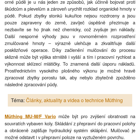
orné půdě je u nás jeden ze způsobů, jak účinně bojovat proti
škůdcům a plevelům a zároveň urychlit rozklad organické hmoty v
půdě. Pokud zbytky stonků kukuřice nejsou rozdrceny a jsou
pouze zapraveny do země, zavíječ úspěšně přezimuje a
nezbavíte se ho jinak než chemicky, což zvyšuje jen náklady.
Další nesporné výhody jsou v rovnoměrném rozprostření
zmulčované hmoty – výrazně ulehčuje a zkvalitňuje další
posklizňové operace. Díky začlenění mulčování do procesu
sklizně může být výška strniště i vyšší a tím i pracovní rychlost a
výkonnost sklízecí mlátičky. To znamená další úsporu nákladů.
Prostřednictvím vysokého plošného výkonu je možné hravě
zpracovat zbytky porostu tak, aby nebylo zbytečně zpožděno
následné zpracování půdy.
Téma:
Články, aktuality a videa o technice Müthing
může být pro zvýšení obratnosti na
Müthing MU-M/F Vario
souvratích vybaven koly. Skládání z přepravní do pracovní polohy
a obráceně zajišťuje hydraulický systém sklápění. Mulčovač je
možné odstavit i v přepravní poloze na vyztuženém povrchu.