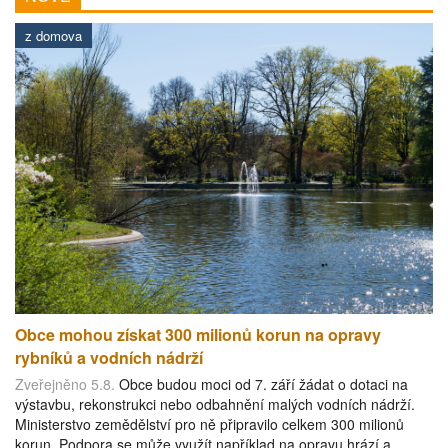
z domova
Obce mohou získat 300 milionů korun na opravy
rybníků a vodních nádrží
Zveřejněno 5.8.
Obce budou moci od 7. září žádat o dotaci na
výstavbu, rekonstrukci nebo odbahnění malých vodních nádrží.
Ministerstvo zemědělství pro ně připravilo celkem 300 milionů
korun. Podpora se může využít například na opravu hrází a