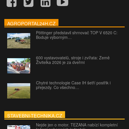
AGROPORTAL24H.CZ
Pöttinger představil shrnovač TOP V 6520 C:
Boduje výborným…
600 vystavovatelů, stroje i zvířata: Země
Živitelka 2026 je za dveřmi
Chytré technologie Case IH šetří postřik i
přejezdy. Co všechno…
STAVEBNI-TECHNIKA.CZ
Nejde jen o motor. TEZANA nabízí kompletní