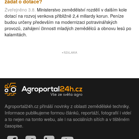
žádat o dotace?
Zveřejněno 3.8.
Ministerstvo zemědělství rozdělí v dalším kole
dotací na rozvoj venkova přibližně 2,4 miliardy korun. Peníze
budou určeny především na modernizaci potravinářských
provozů, zahájení činnosti mladých zemědělců a obnovu lesů po
kalamitách.
Agroportal24h.cz přináší novinky z oblasti zemědělské techniky.
Informace publikujeme formou článků, reportáží, fotografií i videí
a to nejen na tomto webu, ale i na sociálních sítích a v tištěném
časopise.