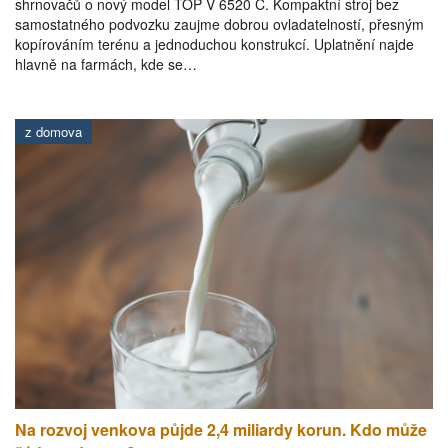
shrnovačů o nový model TOP V 6520 C. Kompaktní stroj bez
samostatného podvozku zaujme dobrou ovladatelností, přesným
kopírováním terénu a jednoduchou konstrukcí. Uplatnění najde
hlavně na farmách, kde se…
z domova
Na rozvoj venkova půjde 2,4 miliardy korun. Kdo může