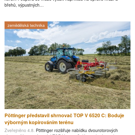
břehů, výpustných…
zemědělská technika
Pöttinger představil shrnovač TOP V 6520 C: Boduje
výborným kopírováním terénu
Zveřejněno 4.8.
Pöttinger rozšiřuje nabídku dvourotorových