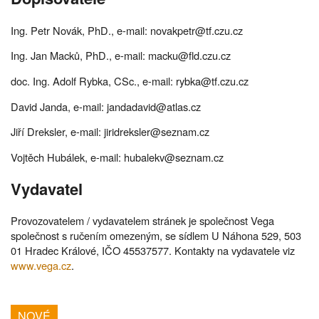
Ing. Petr Novák, PhD., e-mail: novakpetr@tf.czu.cz
Ing. Jan Macků, PhD., e-mail: macku@fld.czu.cz
doc. Ing. Adolf Rybka, CSc., e-mail: rybka@tf.czu.cz
David Janda, e-mail: jandadavid@atlas.cz
Jiří Dreksler, e-mail: jiridreksler@seznam.cz
Vojtěch Hubálek, e-mail: hubalekv@seznam.cz
Vydavatel
Provozovatelem / vydavatelem stránek je společnost Vega
společnost s ručením omezeným, se sídlem U Náhona 529, 503
01 Hradec Králové, IČO 45537577. Kontakty na vydavatele viz
www.vega.cz
.
NOVÉ