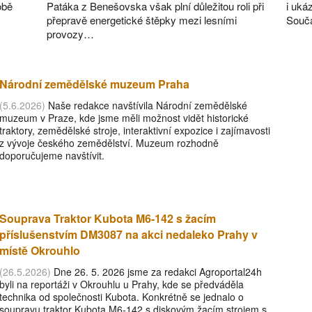
obě
Patáka z Benešovska však plní důležitou roli při
i uká
přepravě energetické štěpky mezi lesními
Souč
provozy…
Národní zemědělské muzeum Praha
(5.6.2026)
Naše redakce navštívila Národní zemědělské
muzeum v Praze, kde jsme měli možnost vidět historické
traktory, zemědělské stroje, interaktivní expozice i zajímavosti
z vývoje českého zemědělství. Muzeum rozhodně
doporučujeme navštívit.
Souprava Traktor Kubota M6-142 s žacím
příslušenstvím DM3087 na akci nedaleko Prahy v
místě Okrouhlo
(26.5.2026)
Dne 26. 5. 2026 jsme za redakci Agroportal24h
byli na reportáži v Okrouhlu u Prahy, kde se předváděla
technika od společnosti Kubota. Konkrétně se jednalo o
soupravu traktor Kubota M6-142 s diskovým žacím strojem s