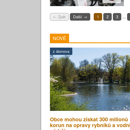
...
← Zpět
Další →
1
2
3
NOVÉ
z domova
Obce mohou získat 300 milionů
korun na opravy rybníků a vodn