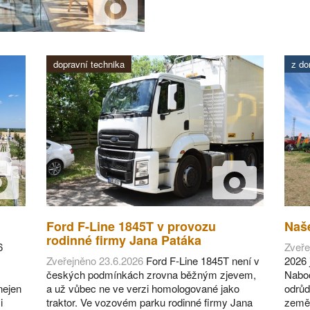
dopravní technika
z d
Ford F-Line 1845T v provozu
Naše
rodinné firmy Jana Patáka
6
Zveře
Zveřejněno 23.6.2026
Ford F-Line 1845T není v
2026 
českých podmínkách zrovna běžným zjevem,
Naboč
nejen
a už vůbec ne ve verzi homologované jako
odrůd
i
traktor. Ve vozovém parku rodinné firmy Jana
zeměd