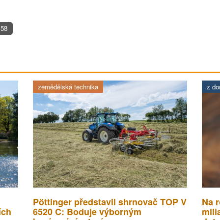
58
zemědělská technika
z d
Pöttinger představil shrnovač TOP V
Na r
ích
6520 C: Boduje výborným
mili