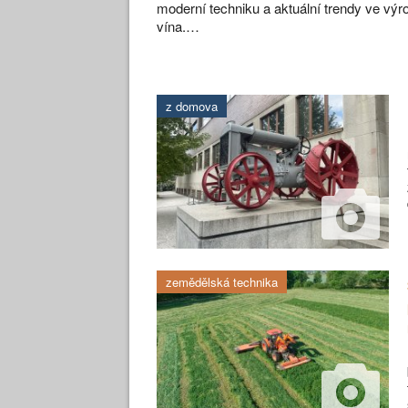
moderní techniku a aktuální trendy ve výr
vína.…
z domova
zemědělská technika