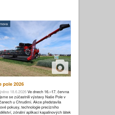
omova
 pole 2026
jněno 18.6.2026
Ve dnech 16.–17. června
jsme se zúčastnili výstavy Naše Pole v
anech u Chrudimi. Akce představila
ové pokusy, technologie precizního
ělství, zónální aplikaci kapalinových látek