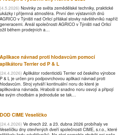
(4.5.2026)
Novinky ze světa zemědělské techniky, praktické
ukázky i příjemná atmosféra. První den výstavních dnů
AGRICO v Týništi nad Orlicí přilákal stovky návštěvníků napříč
generacemi. Areál společnosti AGRICO v Týništi nad Orlicí
ožil během prodejních a…
Aplikace návnad proti hlodavcům pomocí
aplikátoru Terrier od P & L
(24.4.2026)
Aplikátor rodenticidů Terrier od českého výrobce
P & L je určen pro podpovrchovou aplikaci návnad proti
hlodavcům. Stroj vytváří kontinuální noru do které je
aplikována návnada. Hraboši si snadno noru osvojí a připojí
ke svým chodbám a jednoduše se tak…
DOD CIME Veselíčko
(24.4.2026)
Ve dnech 22. a 23. dubna 2026 probíhaly ve
Veselíčku dny otevřených dveří společnosti CIME, s.r.o., které
přilákaly řadu návštěvníků. Na akci nemohla chybět ani naše