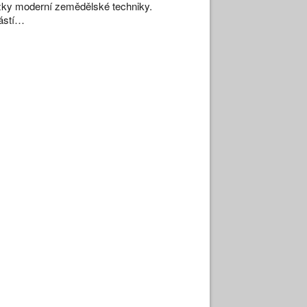
zky moderní zemědělské techniky.
ástí…