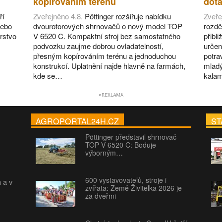
kopírováním terénu
dot
ří
Zveřejněno 4.8.
Pöttinger rozšiřuje nabídku
Zveře
nebo
dvourotorových shrnovačů o nový model TOP
rozdě
rstvo
V 6520 C. Kompaktní stroj bez samostatného
přibl
podvozku zaujme dobrou ovladatelností,
určen
přesným kopírováním terénu a jednoduchou
potra
konstrukcí. Uplatnění najde hlavně na farmách,
mladý
kde se…
kalam
AGROPORTAL24H.CZ
ST
Pöttinger představil shrnovač
TOP V 6520 C: Boduje
výborným…
600 vystavovatelů, stroje i
h a v
zvířata: Země Živitelka 2026 je
za dveřmi