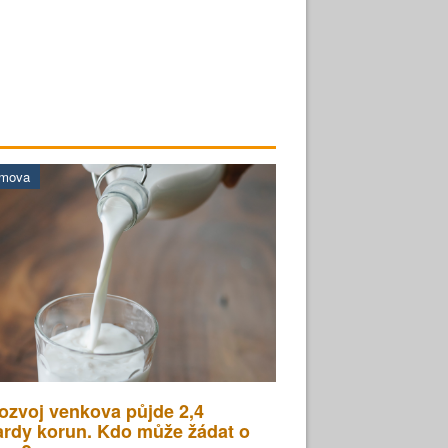
omova
ozvoj venkova půjde 2,4
ardy korun. Kdo může žádat o