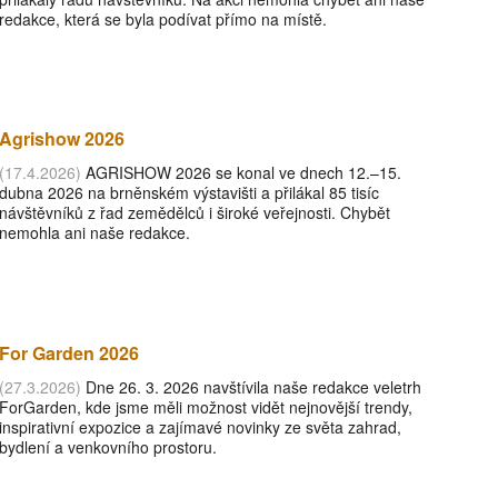
redakce, která se byla podívat přímo na místě.
Agrishow 2026
(17.4.2026)
AGRISHOW 2026 se konal ve dnech 12.–15.
dubna 2026 na brněnském výstavišti a přilákal 85 tisíc
návštěvníků z řad zemědělců i široké veřejnosti. Chybět
nemohla ani naše redakce.
For Garden 2026
(27.3.2026)
Dne 26. 3. 2026 navštívila naše redakce veletrh
ForGarden, kde jsme měli možnost vidět nejnovější trendy,
inspirativní expozice a zajímavé novinky ze světa zahrad,
bydlení a venkovního prostoru.