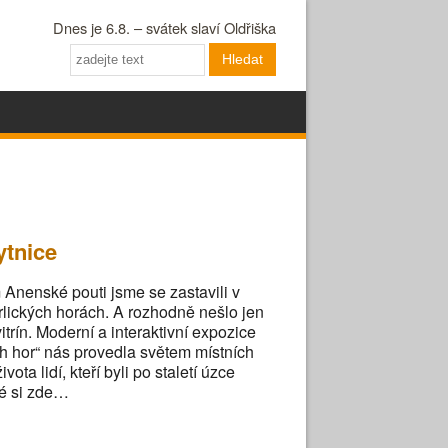
Dnes je 6.8. – svátek slaví Oldřiška
Hledat
tnice
nenské pouti jsme se zastavili v
lických horách. A rozhodně nešlo jen
itrín. Moderní a interaktivní expozice
ch hor“ nás provedla světem místních
vota lidí, kteří byli po staletí úzce
vé si zde…