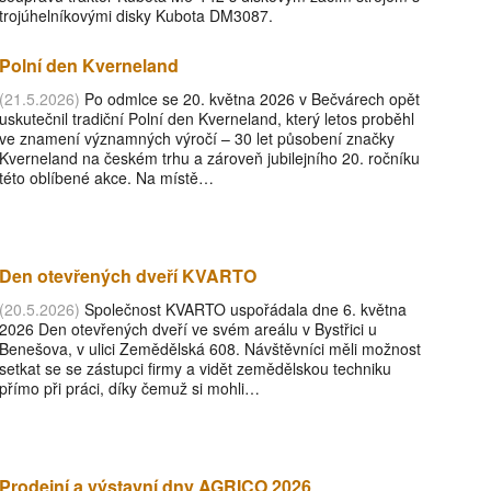
trojúhelníkovými disky Kubota DM3087.
Polní den Kverneland
(21.5.2026)
Po odmlce se 20. května 2026 v Bečvárech opět
uskutečnil tradiční Polní den Kverneland, který letos proběhl
ve znamení významných výročí – 30 let působení značky
Kverneland na českém trhu a zároveň jubilejního 20. ročníku
této oblíbené akce. Na místě…
Den otevřených dveří KVARTO
(20.5.2026)
Společnost KVARTO uspořádala dne 6. května
2026 Den otevřených dveří ve svém areálu v Bystřici u
Benešova, v ulici Zemědělská 608. Návštěvníci měli možnost
setkat se se zástupci firmy a vidět zemědělskou techniku
přímo při práci, díky čemuž si mohli…
Prodejní a výstavní dny AGRICO 2026