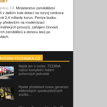
ace?
jněno 3.8.
Ministerstvo zemědělství
lí v dalším kole dotací na rozvoj venkova
ižně 2,4 miliardy korun. Peníze budou
y především na modernizaci
vinářských provozů, zahájení činnosti
ch zemědělců a obnovu lesů po
itách.
AVEBNI-TECHNIKA.CZ
Nejde jen o motor. TEZANA
nabízí kompletní řešení
pohonných jednotek
Hyster představil novou generaci
elektrických vysokozdvižných
vozíků…