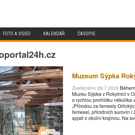
FOTO A VIDEO
KALENDÁŘ
ČASOPIS
oportal24h.cz
Muzeum Sýpka Roky
Zveřejněno 28.7.2026
Během A
Muzeu Sýpka v Rokytnici v Or
o rychlou prohlídku několika v
„Přírodou za řemesly Orlický
řemesel, přírodních surovin i ži
spjati s okolní krajinou. Na s