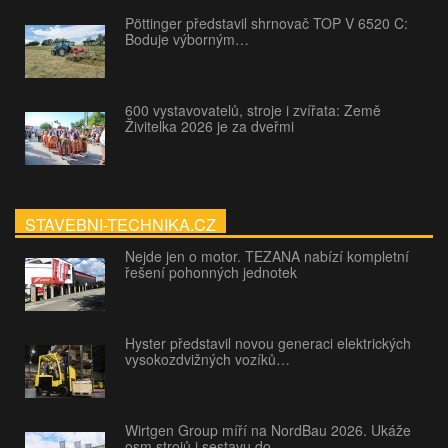
Pöttinger představil shrnovač TOP V 6520 C:
Boduje výborným…
600 vystavovatelů, stroje i zvířata: Země
Živitelka 2026 je za dveřmi
STAVEBNI-TECHNIKA.CZ
Nejde jen o motor. TEZANA nabízí kompletní
řešení pohonných jednotek
Hyster představil novou generaci elektrických
vysokozdvižných vozíků…
Wirtgen Group míří na NordBau 2026. Ukáže
osm strojů i sestavu do…