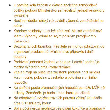
Z prvního kola žádostí o dotace společné zemědělské
politiky podpoří Ministerstvo zemědělství jednotlivé sektory
vyváženě
Naši zemědělci loňský rok zvládli výborně, zemědělství se
dařilo
Koridory solidarity musí být efektivní. Ministr zemědělství
Marek Výborný jednal se svým polským protějškem v
Katovicích
Sezóna raných brambor: Pěstitelé se mohou sdružovat do
organizací producentů. Ministerstvo připravilo i další
podpory
Podávání jednotné žádosti zahájeno. Letošní podání je
možné výhradně přes Portál farmáře
Včelaři mají na příští léta zajištěnu podporu 110 milionů
korun ročně, polovinu z českého a polovinu z unijního
rozpočtu
Ke snížení počtu přemnožených hrabošů pomůže MŽP 40
miliony. Zemědělci je budou moci hubit jen cíleně
Na ošetřování trvalých travních porostů získají zemědělci
přes 3,15 miliardy korun
Boj s půdní erozí neohrozí pěstování kukuřice a brambor v