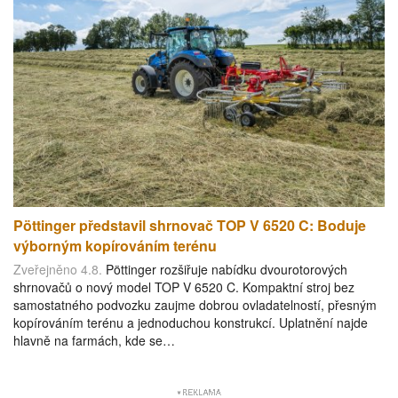
Pöttinger představil shrnovač TOP V 6520 C: Boduje
výborným kopírováním terénu
Zveřejněno 4.8.
Pöttinger rozšiřuje nabídku dvourotorových
shrnovačů o nový model TOP V 6520 C. Kompaktní stroj bez
samostatného podvozku zaujme dobrou ovladatelností, přesným
kopírováním terénu a jednoduchou konstrukcí. Uplatnění najde
hlavně na farmách, kde se…