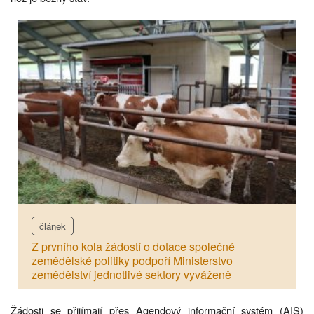
článek
Z prvního kola žádostí o dotace společné
zemědělské politiky podpoří Ministerstvo
zemědělství jednotlivé sektory vyváženě
Žádosti se přijímají přes Agendový informační systém (AIS)