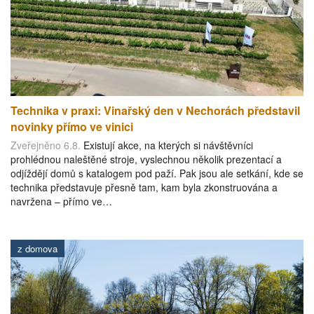
Technika v praxi: Vinařský den v Nechorách představil
novinky přímo ve vinici
Zveřejněno 6.8.
Existují akce, na kterých si návštěvníci
prohlédnou naleštěné stroje, vyslechnou několik prezentací a
odjíždějí domů s katalogem pod paží. Pak jsou ale setkání, kde se
technika představuje přesně tam, kam byla zkonstruována a
navržena – přímo ve…
z domova