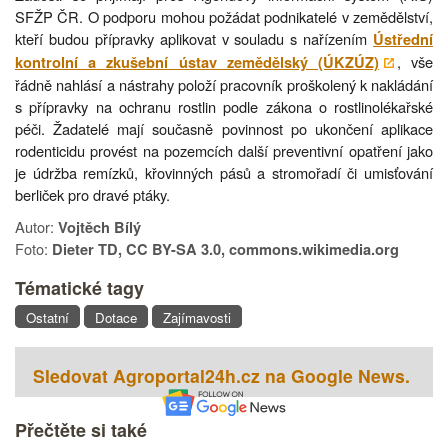
SFŽP ČR. O podporu mohou požádat podnikatelé v zemědělství,
kteří budou přípravky aplikovat v souladu s nařízením
Ústřední
, vše
kontrolní a zkušební ústav zemědělský (ÚKZÚZ)
řádně nahlásí a nástrahy položí pracovník proškolený k nakládání
s přípravky na ochranu rostlin podle zákona o rostlinolékařské
péči. Žadatelé mají současně povinnost po ukončení aplikace
rodenticidu provést na pozemcích další preventivní opatření jako
je údržba remízků, křovinných pásů a stromořadí či umisťování
berliček pro dravé ptáky.
Autor:
Vojtěch Bílý
Foto:
Dieter TD, CC BY-SA 3.0, commons.wikimedia.org
Tématické tagy
Ostatní
Dotace
Zajímavosti
Sledovat Agroportal24h.cz na Google News.
Přečtěte si také