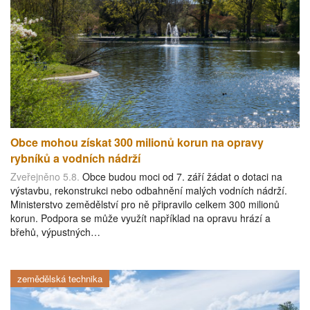
Obce mohou získat 300 milionů korun na opravy
rybníků a vodních nádrží
Zveřejněno 5.8.
Obce budou moci od 7. září žádat o dotaci na
výstavbu, rekonstrukci nebo odbahnění malých vodních nádrží.
Ministerstvo zemědělství pro ně připravilo celkem 300 milionů
korun. Podpora se může využít například na opravu hrází a
břehů, výpustných…
zemědělská technika