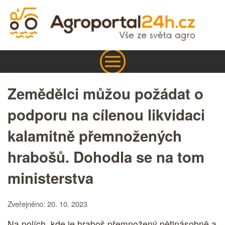
Zemědělci můžou požádat o
podporu na cílenou likvidaci
kalamitně přemnožených
hrabošů. Dohodla se na tom
ministerstva
Zveřejněno: 20. 10. 2023
Na polích, kde je hraboš přemnožený pětinásobně a