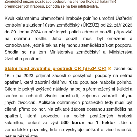
Zemědělci můžou požádat o podporu na cílenou likvidaci kalamitně
přemnožených hrabošů. Dohodla se na tom ministerstva.
Kvůli kalamitnímu přemnožení hraboše polního umožnil Ústřední
kontrolní a zkušební ústav zemědělský (ÚKZÚZ) od 22. září 2023
do 20. ledna 2024 na některých polích adresné použití přípravků
na ochranu rostlin. Jeho použití musí být omezené a
kontrolované, jedině tak na něj mohou zemědělci získat podporu.
Shodla se na tom Ministerstva zemědělství a Ministerstva
životního prostředí.
začne od
Státní fond životního prostředí ČR (SFŽP ČR)
16. října 2023 přijímat žádosti o poskytnutí podpory na šetrná
opatření, která zabrání dalšímu růstu populace hraboše polního.
Cílem je pokrýt zvýšené náklady na boj s přemnoženými škůdci a
současně ochránit životní prostředí, zejména zabránit úhynu
jiných živočichů. Aplikace ochranných prostředků tedy musí být
cílená, přímo do nor. Na základě žádosti dostanou zemědělci na
opatření, která provedou na polích postižených hraboší
kalamitou, dotaci ve výši
. Jde o
500 korun na 1 hektar
zemědělské pozemky, kde se vyskytuje pětkrát a více hrabošů,
než je běžný stav.