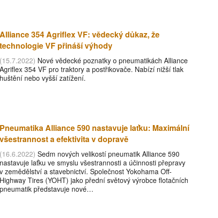
Alliance 354 Agriflex VF: vědecký důkaz, že
technologie VF přináší výhody
(15.7.2022)
Nové vědecké poznatky o pneumatikách Alliance
Agriflex 354 VF pro traktory a postřikovače. Nabízí nižší tlak
huštění nebo vyšší zatížení.
Pneumatika Alliance 590 nastavuje laťku: Maximální
všestrannost a efektivita v dopravě
(16.6.2022)
Sedm nových velikostí pneumatik Alliance 590
nastavuje laťku ve smyslu všestrannosti a účinnosti přepravy
v zemědělství a stavebnictví. Společnost Yokohama Off-
Highway Tires (YOHT) jako přední světový výrobce flotačních
pneumatik představuje nové…