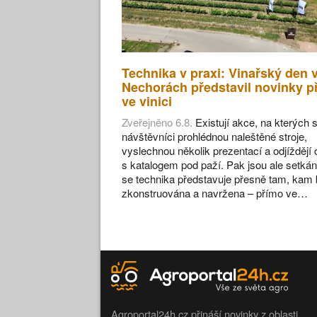
Technika v praxi: Vinařský den 
Nechorách představil novinky p
ve vinici
Zveřejněno 6.8.
Existují akce, na kterých s
návštěvníci prohlédnou naleštěné stroje,
vyslechnou několik prezentací a odjíždějí
s katalogem pod paží. Pak jsou ale setkán
se technika představuje přesně tam, kam 
zkonstruována a navržena – přímo ve…
Agroportal24h.cz přináší novinky z oblasti