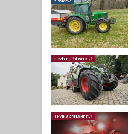
z domova
servis a příslušenství
servis a příslušenství