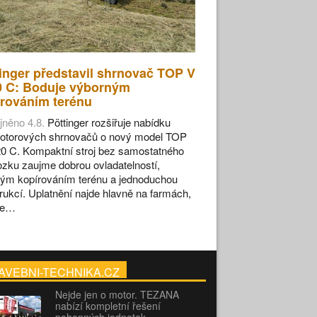
inger představil shrnovač TOP V
0 C: Boduje výborným
rováním terénu
jněno 4.8.
Pöttinger rozšiřuje nabídku
otorových shrnovačů o nový model TOP
0 C. Kompaktní stroj bez samostatného
zku zaujme dobrou ovladatelností,
ým kopírováním terénu a jednoduchou
rukcí. Uplatnění najde hlavně na farmách,
se…
AVEBNI-TECHNIKA.CZ
Nejde jen o motor. TEZANA
nabízí kompletní řešení