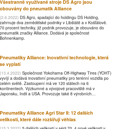
Všestranně využívané stroje DS Agro jsou
obouvány do pneumatik Alliance
(2.6.2022)
DS Agro, spadající do holdingu DS Holding,
zahrnuje dva zemědělské podniky v Libštátě a v Košťálově.
70 procent techniky, již podnik provozuje, je obouváno do
pneumatik značky Alliance. Dodává je společnost
Bohnenkamp.
Pneumatiky Alliance: Inovativní technologie, která
se vyplatí
(13.4.2022)
Společnost Yokohama Off-Highway Tires (YOHT)
vyvíjí a dodává inovativní pneumatiky pro terénní vozidla po
celém světě. Zastoupení má ve 120 státech na 6
kontinentech. Výzkumné a vývojové pracoviště má v
Japonsku, Indii a USA. Provozuje také 8 výrobních…
Pneumatiky Alliance Agri Star II: 12 dalších
velikostí, které dále rozšiřují věhlas
(15.3.2022)
5 dalších velikostí v sérii 70, 4 nové velikosti v