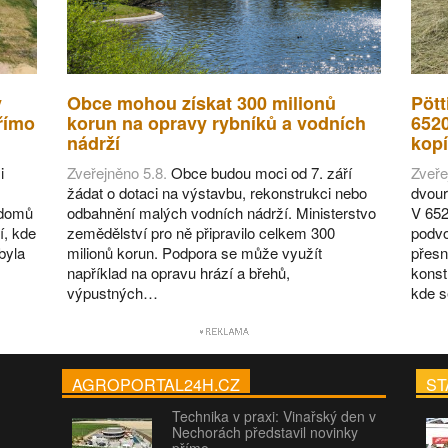
v
Obce mohou získat 300 milionů
Pött
římo
korun na opravy rybníků a vodních
652
nádrží
kopí
i
Zveřejněno 5.8.
Obce budou moci od 7. září
Zveře
žádat o dotaci na výstavbu, rekonstrukci nebo
dvour
 domů
odbahnění malých vodních nádrží. Ministerstvo
V 652
í, kde
zemědělství pro ně připravilo celkem 300
podvo
byla
milionů korun. Podpora se může využít
přesn
například na opravu hrází a břehů,
konst
výpustných…
kde 
AGROPORTAL24H.CZ
ST
Technika v praxi: Vinařský den v
Nechorách představil novinky