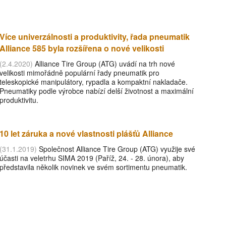
Více univerzálnosti a produktivity, řada pneumatik
Alliance 585 byla rozšířena o nové velikosti
(2.4.2020)
Alliance Tire Group (ATG) uvádí na trh nové
velikosti mimořádně populární řady pneumatik pro
teleskopické manipulátory, rypadla a kompaktní nakladače.
Pneumatiky podle výrobce nabízí delší životnost a maximální
produktivitu.
10 let záruka a nové vlastnosti plášťů Alliance
(31.1.2019)
Společnost Alliance Tire Group (ATG) využije své
účasti na veletrhu SIMA 2019 (Paříž, 24. - 28. února), aby
představila několik novinek ve svém sortimentu pneumatik.