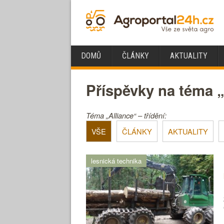
DOMŮ
ČLÁNKY
AKTUALITY
Příspěvky na téma „
Téma „Alliance“ – třídění:
VŠE
ČLÁNKY
AKTUALITY
lesnická technika