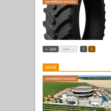
zemědělská technika
← Zpět
Další →
1
2
NOVÉ
zemědělská technika