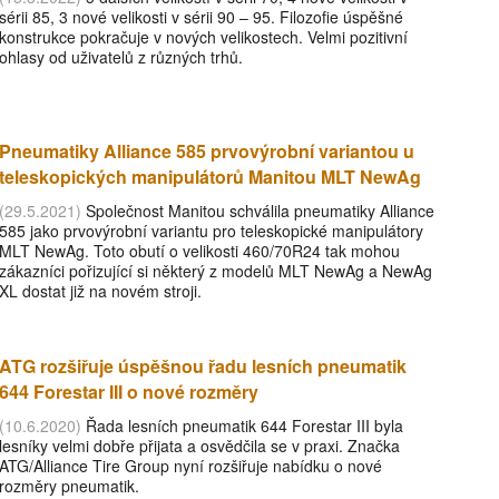
sérii 85, 3 nové velikosti v sérii 90 – 95. Filozofie úspěšné
konstrukce pokračuje v nových velikostech. Velmi pozitivní
ohlasy od uživatelů z různých trhů.
Pneumatiky Alliance 585 prvovýrobní variantou u
teleskopických manipulátorů Manitou MLT NewAg
(29.5.2021)
Společnost Manitou schválila pneumatiky Alliance
585 jako prvovýrobní variantu pro teleskopické manipulátory
MLT NewAg. Toto obutí o velikosti 460/70R24 tak mohou
zákazníci pořizující si některý z modelů MLT NewAg a NewAg
XL dostat již na novém stroji.
ATG rozšiřuje úspěšnou řadu lesních pneumatik
644 Forestar III o nové rozměry
(10.6.2020)
Řada lesních pneumatik 644 Forestar III byla
lesníky velmi dobře přijata a osvědčila se v praxi. Značka
ATG/Alliance Tire Group nyní rozšiřuje nabídku o nové
rozměry pneumatik.