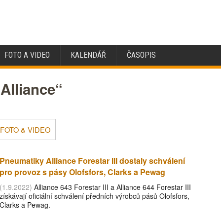
FOTO A VIDEO
KALENDÁŘ
ČASOPIS
Alliance“
FOTO & VIDEO
Pneumatiky Alliance Forestar III dostaly schválení
pro provoz s pásy Olofsfors, Clarks a Pewag
(1.9.2022)
Alliance 643 Forestar III a Alliance 644 Forestar III
získávají oficiální schválení předních výrobců pásů Olofsfors,
Clarks a Pewag.