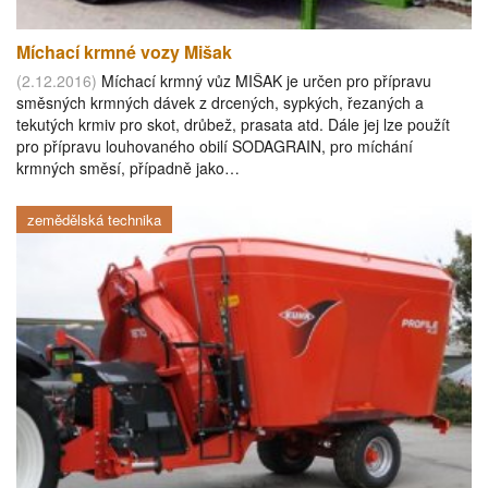
Míchací krmné vozy Mišak
(2.12.2016)
Míchací krmný vůz MIŠAK je určen pro přípravu
směsných krmných dávek z drcených, sypkých, řezaných a
tekutých krmiv pro skot, drůbež, prasata atd. Dále jej lze použít
pro přípravu louhovaného obilí SODAGRAIN, pro míchání
krmných směsí, případně jako…
zemědělská technika