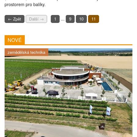
prostorem pro balíky.
...
← Zpět
Další →
1
9
10
11
NOVÉ
zemědělská technika