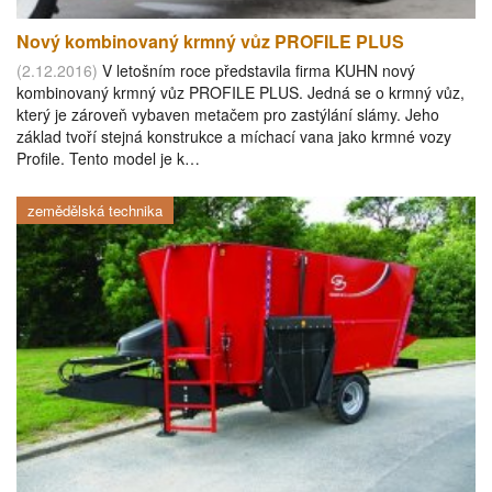
Nový kombinovaný krmný vůz PROFILE PLUS
(2.12.2016)
V letošním roce představila firma KUHN nový
kombinovaný krmný vůz PROFILE PLUS. Jedná se o krmný vůz,
který je zároveň vybaven metačem pro zastýlání slámy. Jeho
základ tvoří stejná konstrukce a míchací vana jako krmné vozy
Profile. Tento model je k…
zemědělská technika