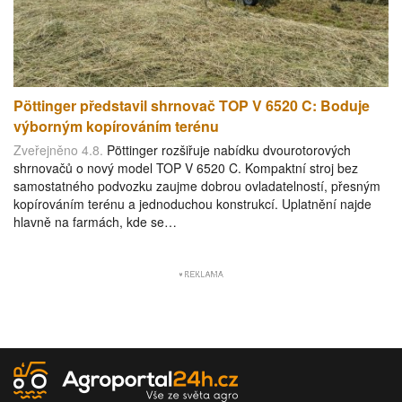
Pöttinger představil shrnovač TOP V 6520 C: Boduje
výborným kopírováním terénu
Zveřejněno 4.8.
Pöttinger rozšiřuje nabídku dvourotorových
shrnovačů o nový model TOP V 6520 C. Kompaktní stroj bez
samostatného podvozku zaujme dobrou ovladatelností, přesným
kopírováním terénu a jednoduchou konstrukcí. Uplatnění najde
hlavně na farmách, kde se…