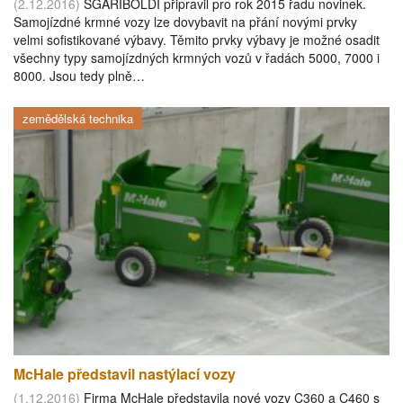
(2.12.2016)
SGARIBOLDI připravil pro rok 2015 řadu novinek.
Samojízdné krmné vozy lze dovybavit na přání novými prvky
velmi sofistikované výbavy. Těmito prvky výbavy je možné osadit
všechny typy samojízdných krmných vozů v řadách 5000, 7000 i
8000. Jsou tedy plně…
zemědělská technika
McHale představil nastýlací vozy
(1.12.2016)
Firma McHale představila nové vozy C360 a C460 s