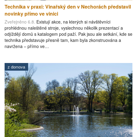
Technika v praxi: Vinařský den v Nechorách představil
novinky přímo ve vinici
Zveřejněno 6.8.
Existují akce, na kterých si návštěvníci
prohlédnou naleštěné stroje, vyslechnou několik prezentací a
odjíždějí domů s katalogem pod paží. Pak jsou ale setkání, kde se
technika představuje přesně tam, kam byla zkonstruována a
navržena – přímo ve…
z domova