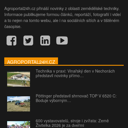
Agroportal24h.cz přináší novinky z oblasti zemědělské techniky.
Informace publikujeme formou článků, reportáží, fotografií i videí
a to nejen na tomto webu, ale i na sociálních sítích a v tištěném
časopise.
AGROPORTAL24H.CZ
Technika v praxi: Vinařský den v Nechorách
představil novinky přímo…
Pöttinger představil shrnovač TOP V 6520 C:
Boduje výborným…
600 vystavovatelů, stroje i zvířata: Země
Živitelka 2026 je za dveřmi