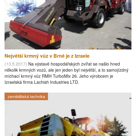
Největší krmný vůz v Brně je z Izraele
(13.5.2017)
Na výstavě hospodářských zvířat se našlo hned
několik krmných vozů, ale jen jeden byl největší, a to samojízdný
míchací krmný vůz RMH TurboMix 26. Jeho výrobcem je
Izraelská firma Lachish Industries LTD.
zemědělská technika