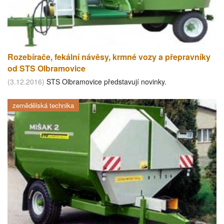
Rozebírače, fekální návěsy, krmné vozy a přepravníky
od STS Olbramovice
(3.12.2016)
STS Olbramovice představují novinky.
zemědělská technika