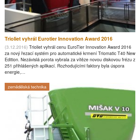
Trioliet vyhrál Eurotier Innovation Award 2016
(3.12.2016)
Trioliet vyhrál cenu EuroTier Innovation Award 2016
za nový řezací systém pro automatické krmení Triomatic T40 New
Edition. Nezávislá porota vybrala za vítěze novou diskovou frézu z
251 přihlášených aplikací. Rozhodujícími faktory byla úspora
energie,…
zemědělská technika