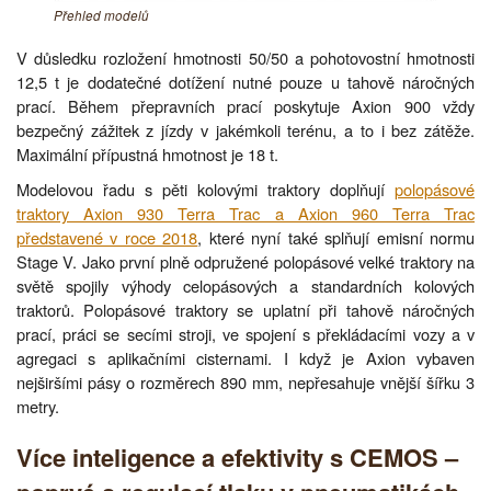
Přehled modelů
V důsledku rozložení hmotnosti 50/50 a pohotovostní hmotnosti
12,5 t je dodatečné dotížení nutné pouze u tahově náročných
prací. Během přepravních prací poskytuje Axion 900 vždy
bezpečný zážitek z jízdy v jakémkoli terénu, a to i bez zátěže.
Maximální přípustná hmotnost je 18 t.
Modelovou řadu s pěti kolovými traktory doplňují
polopásové
traktory Axion 930 Terra Trac a Axion 960 Terra Trac
představené v roce 2018
, které nyní také splňují emisní normu
Stage V. Jako první plně odpružené polopásové velké traktory na
světě spojily výhody celopásových a standardních kolových
traktorů. Polopásové traktory se uplatní při tahově náročných
prací, práci se secími stroji, ve spojení s překládacími vozy a v
agregaci s aplikačními cisternami. I když je Axion vybaven
nejširšími pásy o rozměrech 890 mm, nepřesahuje vnější šířku 3
metry.
Více inteligence a efektivity s CEMOS –