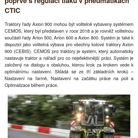
poprvé s regulací tlaku v pneumatikách
CTIC
Traktory řady Axion 900 mohou být volitelně vybaveny systémem
CEMOS, který byl představen v roce 2018 a je rovněž volitelnou
součástí řady Arion 500, Arion 600 a Axion 800. Systém je také k
dispozici jako volitelná výbava pro všechny kolové traktory Axion
900 (CEBIS). CEMOS pro traktory je systém, který automaticky
nastavuje traktor a nářadí pro co nejefektivnější práci. Systém je
založený na dialogu s obsluhou, kterou krok za krokem vede k
optimálnímu nastavení. Skládá se ze tří základních kroků –
Nastavení na farmě, Nastavení na začátku práce na poli a
Optimalizace během práce.