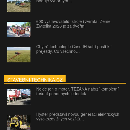
Boduje výborným…
600 vystavovatelů, stroje i zvířata: Země
Živitelka 2026 je za dveřmi
Chytré technologie Case IH šetří postřik i
přejezdy. Co všechno…
STAVEBNI-TECHNIKA.CZ
Nejde jen o motor. TEZANA nabízí kompletní
řešení pohonných jednotek
Hyster představil novou generaci elektrických
vysokozdvižných vozíků…