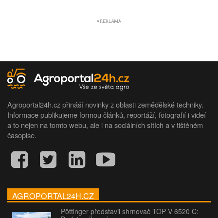
Agroportal24h.cz přináší novinky z oblasti zemědělské techniky.
Informace publikujeme formou článků, reportáží, fotografií i videí
a to nejen na tomto webu, ale i na sociálních sítích a v tištěném
časopise.
AGROPORTAL24H.CZ
Pöttinger představil shrnovač TOP V 6520 C: