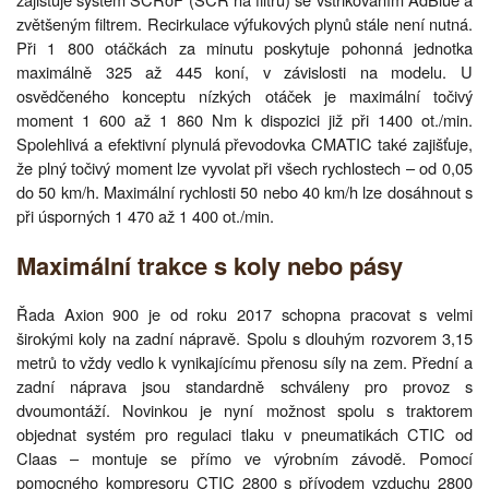
zvětšeným filtrem. Recirkulace výfukových plynů stále není nutná.
Při 1 800 otáčkách za minutu poskytuje pohonná jednotka
maximálně 325 až 445 koní, v závislosti na modelu. U
osvědčeného konceptu nízkých otáček je maximální točivý
moment 1 600 až 1 860 Nm k dispozici již při 1400 ot./min.
Spolehlivá a efektivní plynulá převodovka CMATIC také zajišťuje,
že plný točivý moment lze vyvolat při všech rychlostech – od 0,05
do 50 km/h. Maximální rychlosti 50 nebo 40 km/h lze dosáhnout s
při úsporných 1 470 až 1 400 ot./min.
Maximální trakce s koly nebo pásy
Řada Axion 900 je od roku 2017 schopna pracovat s velmi
širokými koly na zadní nápravě. Spolu s dlouhým rozvorem 3,15
metrů to vždy vedlo k vynikajícímu přenosu síly na zem. Přední a
zadní náprava jsou standardně schváleny pro provoz s
dvoumontáží. Novinkou je nyní možnost spolu s traktorem
objednat systém pro regulaci tlaku v pneumatikách CTIC od
Claas – montuje se přímo ve výrobním závodě. Pomocí
pomocného kompresoru CTIC 2800 s přívodem vzduchu 2800