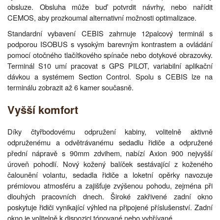
obsluze. Obsluha může buď potvrdit návrhy, nebo nařídit
CEMOS, aby prozkoumal alternativní možnosti optimalizace.
Standardní vybavení CEBIS zahrnuje 12palcový terminál s
podporou ISOBUS s vysokým barevným kontrastem a ovládání
pomocí otočného tlačítkového spínače nebo dotykové obrazovky.
Terminál S10 umí pracovat s GPS PILOT, variabilní aplikační
dávkou a systémem Section Control. Spolu s CEBIS lze na
terminálu zobrazit až 6 kamer současně.
Vyšší komfort
Díky čtyřbodovému odpružení kabiny, volitelně aktivně
odpruženému a odvětrávanému sedadlu řidiče a odpružené
přední nápravě s 90mm zdvihem, nabízí Axion 900 nejvyšší
úroveň pohodlí. Nový kožený balíček sestávající z koženého
čalounění volantu, sedadla řidiče a loketní opěrky navozuje
prémiovou atmosféru a zajišťuje zvýšenou pohodu, zejména při
dlouhých pracovních dnech. Široké zakřivené zadní okno
poskytuje řidiči vynikající výhled na připojené příslušenství. Zadní
okno je volitelně k dispozici tónované nebo vyhřívané.