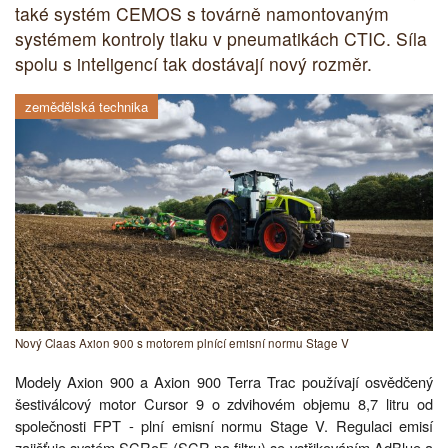
také systém CEMOS s továrně namontovaným
systémem kontroly tlaku v pneumatikách CTIC. Síla
spolu s inteligencí tak dostávají nový rozměr.
zemědělská technika
Nový Claas Axion 900 s motorem plnící emisní normu Stage V
Modely Axion 900 a Axion 900 Terra Trac používají osvědčený
šestiválcový motor Cursor 9 o zdvihovém objemu 8,7 litru od
společnosti FPT - plní emisní normu Stage V. Regulaci emisí
zajišťuje systém SCRoF (SCR na filtru) se vstřikováním AdBlue a