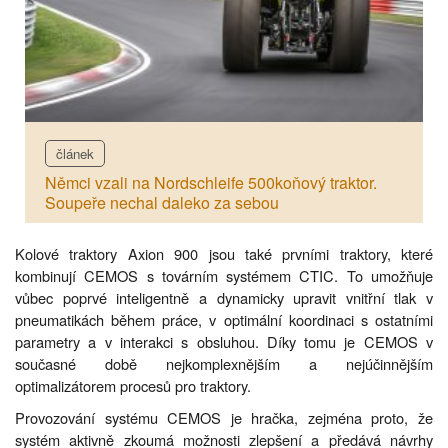
článek
Němci vzali na Nordschleife 500koňový traktor.
Soupeře nechal daleko za sebou
Kolové traktory Axion 900 jsou také prvními traktory, které
kombinují CEMOS s továrním systémem CTIC. To umožňuje
vůbec poprvé inteligentně a dynamicky upravit vnitřní tlak v
pneumatikách během práce, v optimální koordinaci s ostatními
parametry a v interakci s obsluhou. Díky tomu je CEMOS v
současné době nejkomplexnějším a nejúčinnějším
optimalizátorem procesů pro traktory.
Provozování systému CEMOS je hračka, zejména proto, že
systém aktivně zkoumá možnosti zlepšení a předává návrhy