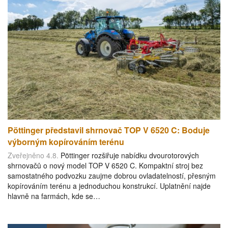
Pöttinger představil shrnovač TOP V 6520 C: Boduje
výborným kopírováním terénu
Zveřejněno 4.8.
Pöttinger rozšiřuje nabídku dvourotorových
shrnovačů o nový model TOP V 6520 C. Kompaktní stroj bez
samostatného podvozku zaujme dobrou ovladatelností, přesným
kopírováním terénu a jednoduchou konstrukcí. Uplatnění najde
hlavně na farmách, kde se…