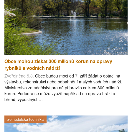
Obce mohou získat 300 milionů korun na opravy
rybníků a vodních nádrží
Zveřejněno 5.8.
Obce budou moci od 7. září žádat o dotaci na
výstavbu, rekonstrukci nebo odbahnění malých vodních nádrží.
Ministerstvo zemědělství pro ně připravilo celkem 300 milionů
korun. Podpora se může využít například na opravu hrází a
břehů, výpustných…
zemědělská technika