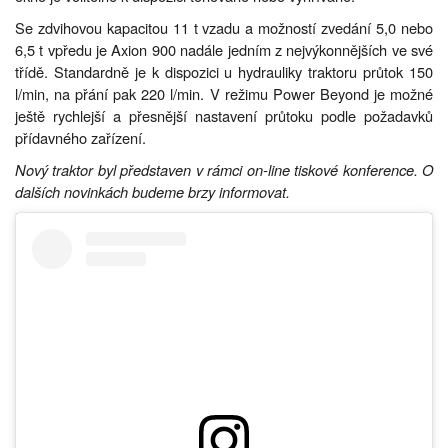
Se zdvihovou kapacitou 11 t vzadu a možností zvedání 5,0 nebo
6,5 t vpředu je Axion 900 nadále jedním z nejvýkonnějších ve své
třídě. Standardně je k dispozici u hydrauliky traktoru průtok 150
l/min, na přání pak 220 l/min. V režimu Power Beyond je možné
ještě rychlejší a přesnější nastavení průtoku podle požadavků
přídavného zařízení.
Nový traktor byl představen v rámci on-line tiskové konference. O
dalších novinkách budeme brzy informovat.