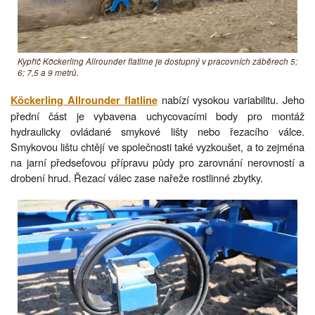
Kypřič Köckerling Allrounder flatline je dostupný v pracovních záběrech 5;
6; 7,5 a 9 metrů.
nabízí vysokou variabilitu. Jeho
Köckerling Allrounder flatline
přední část je vybavena uchycovacími body pro montáž
hydraulicky ovládané smykové lišty nebo řezacího válce.
Smykovou lištu chtějí ve společnosti také vyzkoušet, a to zejména
na jarní předseťovou přípravu půdy pro zarovnání nerovností a
drobení hrud. Řezací válec zase nařeže rostlinné zbytky.