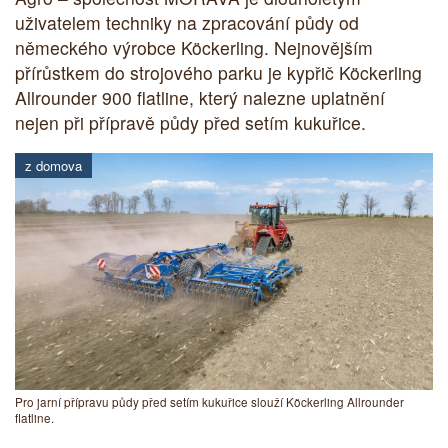
uživatelem techniky na zpracování půdy od
německého výrobce Köckerling. Nejnovějším
přírůstkem do strojového parku je kypřič Köckerling
Allrounder 900 flatline, který nalezne uplatnění
nejen při přípravě půdy před setím kukuřice.
z domova
Pro jarní přípravu půdy před setím kukuřice slouží Köckerling Allrounder
flatline.