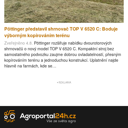
Pöttinger představil shrnovač TOP V 6520 C: Boduje
výborným kopírováním terénu
Zveřejněno 4.8.
Pöttinger rozšiřuje nabídku dvourotorových
shrnovačů o nový model TOP V 6520 C. Kompaktní stroj bez
samostatného podvozku zaujme dobrou ovladatelností, přesným
kopírováním terénu a jednoduchou konstrukcí. Uplatnění najde
hlavně na farmách, kde se…