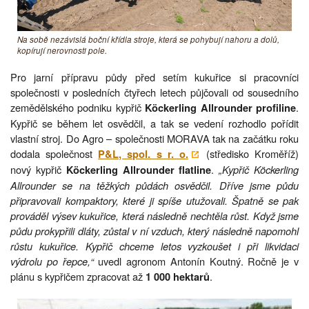
Na sobě nezávislá boční křídla stroje, která se pohybují nahoru a dolů,
kopírují nerovnosti pole.
Pro jarní přípravu půdy před setím kukuřice si pracovníci
společnosti v posledních čtyřech letech půjčovali od sousedního
zemědělského podniku kypřič
.
Köckerling Allrounder profiline
Kypřič se během let osvědčil, a tak se vedení rozhodlo pořídit
vlastní stroj. Do Agro – společnosti MORAVA tak na začátku roku
dodala společnost
(středisko Kroměříž)
P&L, spol. s r. o.
nový kypřič
.
„Kypřič Köckerling
Köckerling Allrounder flatline
Allrounder se na těžkých půdách osvědčil. Dříve jsme půdu
připravovali kompaktory, které ji spíše utužovali. Špatně se pak
prováděl výsev kukuřice, která následně nechtěla růst. Když jsme
půdu prokypřili dláty, zůstal v ní vzduch, který následně napomohl
růstu kukuřice. Kypřič chceme letos vyzkoušet i při likvidaci
výdrolu po řepce,“
uvedl agronom Antonín Koutný. Ročně je v
plánu s kypřičem zpracovat až
.
1 000 hektarů