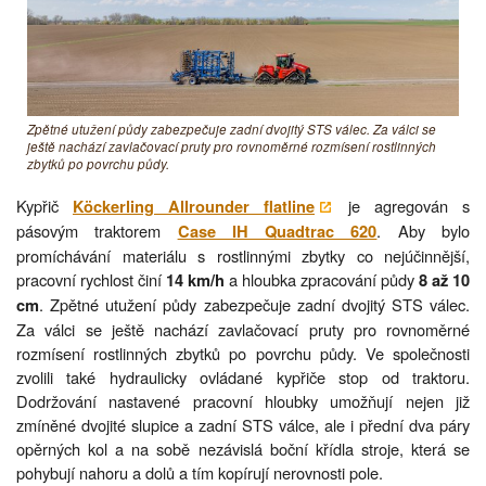
Zpětné utužení půdy zabezpečuje zadní dvojitý STS válec. Za válci se
ještě nachází zavlačovací pruty pro rovnoměrné rozmísení rostlinných
zbytků po povrchu půdy.
Kypřič
je agregován s
Köckerling Allrounder flatline
pásovým traktorem
. Aby bylo
Case IH Quadtrac 620
promíchávání materiálu s rostlinnými zbytky co nejúčinnější,
pracovní rychlost činí
a hloubka zpracování půdy
14 km/h
8 až 10
. Zpětné utužení půdy zabezpečuje zadní dvojitý STS válec.
cm
Za válci se ještě nachází zavlačovací pruty pro rovnoměrné
rozmísení rostlinných zbytků po povrchu půdy. Ve společnosti
zvolili také hydraulicky ovládané kypřiče stop od traktoru.
Dodržování nastavené pracovní hloubky umožňují nejen již
zmíněné dvojité slupice a zadní STS válce, ale i přední dva páry
opěrných kol a na sobě nezávislá boční křídla stroje, která se
pohybují nahoru a dolů a tím kopírují nerovnosti pole.