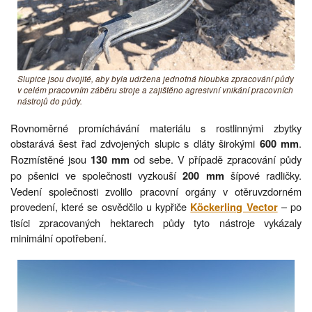
Slupice jsou dvojité, aby byla udržena jednotná hloubka zpracování půdy
v celém pracovním záběru stroje a zajištěno agresivní vnikání pracovních
nástrojů do půdy.
Rovnoměrné promíchávání materiálu s rostlinnými zbytky
obstarává šest řad zdvojených slupic s dláty širokými
.
600 mm
Rozmístěné jsou
od sebe. V případě zpracování půdy
130 mm
po pšenici ve společnosti vyzkouší
šípové radličky.
200 mm
Vedení společnosti zvolilo pracovní orgány v otěruvzdorném
provedení, které se osvědčilo u kypřiče
– po
Köckerling Vector
tisíci zpracovaných hektarech půdy tyto nástroje vykázaly
minimální opotřebení.