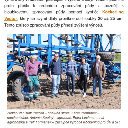
proto přešlo k orebnímu zpracování půdy a později k
hloubkovému zpracování půdy pomocí kypřiče
Köckerling
, který se svými dláty pronikne do hloubky
.
Vector
20 až 25 cm
Tento způsob zpracování půdy přinesl zvýšení výnosů.
Zleva: Stanislav Palička – obsluha stroje, Karel Přehnálek –
mechanizátor, Antonín Koutný – agronom, Petra Lochmannová –
agronomka a Petr Formánek – zástupce výrobce Köckerling pro ČR a SR.