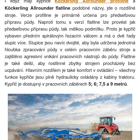
I když mají kypřiče
a
Köckerling Allrounder profiline
podobné názvy, jde o rozdílné
Köckerling Allrounder flatline
stroje. Verze profiline je primárně určena pro předseťovou
přípravu půdy. Naproti tomu s verzí flatline lze provést jak
předseťovou přípravu půdy, tak mělkou podmítku. Proto je kypřič
vybaven předním spirálovým řezacím válcem a má o dvě řady
slupic více. Slupice jsou navíc dvojité, aby byla udržena jednotná
hloubka zpracování půdy v celém pracovním záběru stroje a
zajištěno agresivní vnikání pracovních nástrojů do půdy. Flatline
je také delší, aby rostlinné zbytky strojem procházely bez
ucpávání. Hlavním rozdílem je také komfort v ovládání – všechny
funkce kypřiče jsou plně hydraulicky ovládány z kabiny traktoru.
Kypřič je dostupný v pracovních záběrech
.
5; 6; 7,5 a 9 metrů