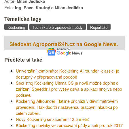
Autor:
Milan Jedlička
Foto:
Ing. Pavel Koutný a Milan Jedlička
Tématické tagy
Köckerling
Technika pro zpracování půdy
Reportáže
Sledovat Agroportal24h.cz na Google News.
Přečtěte si také
Univerzální kombinátor Köckerling Allrounder -classic- je
dostupný v přepracované podobě
Secí stroj Köckerling Ultima CS je nově možné doplnit o
zařízení Speeddrill pro výsev osiva a aplikaci hnojiva nebo
podsevu
Köckerling Allrounder Flatline přichází v devítimetrovém
provedení. I tak dodrží nastavenou pracovní hloubku po
celém záběru
Nový Köckerling se záběrem 12,5 metrů
Köckerling novinky ve zpracování půdy a setí pro rok 2017