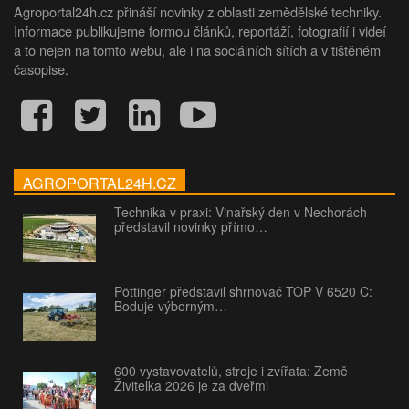
Agroportal24h.cz přináší novinky z oblasti zemědělské techniky.
Informace publikujeme formou článků, reportáží, fotografií i videí
a to nejen na tomto webu, ale i na sociálních sítích a v tištěném
časopise.
AGROPORTAL24H.CZ
Technika v praxi: Vinařský den v Nechorách
představil novinky přímo…
Pöttinger představil shrnovač TOP V 6520 C:
Boduje výborným…
600 vystavovatelů, stroje i zvířata: Země
Živitelka 2026 je za dveřmi