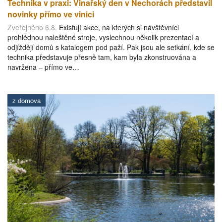
Technika v praxi: Vinařský den v Nechorách představil
novinky přímo ve vinici
Zveřejněno 6.8.
Existují akce, na kterých si návštěvníci
prohlédnou naleštěné stroje, vyslechnou několik prezentací a
odjíždějí domů s katalogem pod paží. Pak jsou ale setkání, kde se
technika představuje přesně tam, kam byla zkonstruována a
navržena – přímo ve…
z domova