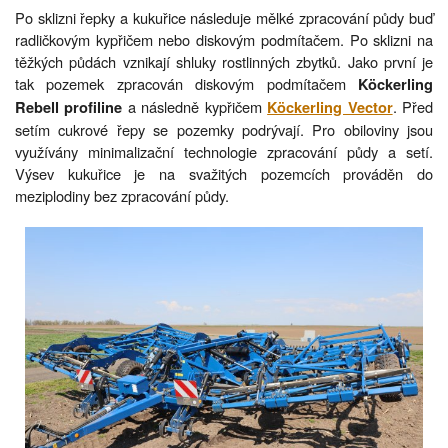
Po sklizni řepky a kukuřice následuje mělké zpracování půdy buď
radličkovým kypřičem nebo diskovým podmítačem. Po sklizni na
těžkých půdách vznikají shluky rostlinných zbytků. Jako první je
tak pozemek zpracován diskovým podmítačem
Köckerling
a následně kypřičem
. Před
Rebell profiline
Köckerling Vector
setím cukrové řepy se pozemky podrývají. Pro obiloviny jsou
využívány minimalizační technologie zpracování půdy a setí.
Výsev kukuřice je na svažitých pozemcích prováděn do
meziplodiny bez zpracování půdy.