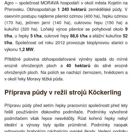
Agro – společnost MORAVA hospodaří v okolí města Kojetín na
Přerovsku. Obhospodařuje
zemědělské půdy. V
1 240 hektarů
osevním postupu najdeme pšenici ozimou (400 ha), řepku ozimou
(170 ha), ječmen jarní (140 ha), cukrovou řepu (150 ha) a
kukuřici (320 ha). Loňský výnos pšenice se pohyboval okolo
9
, u řepky
, cukrové řepy
a silážní kukuřice
t/ha
5 t/ha
88,6 t/ha
52
. Společnost od roku 2012 provozuje bioplynovou stanici o
t/ha
výkonu
.
1,2 MW
Přibližně polovina obhospodařované výměry spadá do mírně
erozně ohrožených ploch a
do silně erozně
40 hektarů
ohrožených ploch. Na polích se nachází černozem, hnědozem a
v okolí řeky Moravy těžká půda.
Příprava půdy v režii strojů Köckerling
Přípravu půdy před setím řepky pracovníci společnosti před lety
řešili používáním diskového podmítače. Podmínky vytvořené
podmítačem však řepce nesvědčily. Růst kořenů řepky nebyl
ideální a výnosy byly spíše průměrné. Podmínky naopak
vyhovovaly hrabošům páchajícím vysoké škody. Vedení podniku