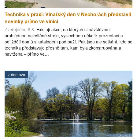
Technika v praxi: Vinařský den v Nechorách představil
novinky přímo ve vinici
Zveřejněno 6.8.
Existují akce, na kterých si návštěvníci
prohlédnou naleštěné stroje, vyslechnou několik prezentací a
odjíždějí domů s katalogem pod paží. Pak jsou ale setkání, kde se
technika představuje přesně tam, kam byla zkonstruována a
navržena – přímo ve…
z domova