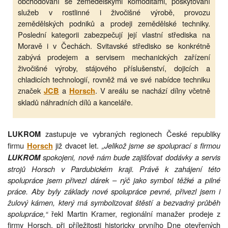
obchodování se zemědělskými komoditami, poskytování
služeb v rostlinné i živočišné výrobě, provozu
zemědělských podniků a prodeji zemědělské techniky.
Poslední kategorii zabezpečují její vlastní střediska na
Moravě i v Čechách. Svitavské středisko se konkrétně
zabývá prodejem a servisem mechanických zařízení
živočišné výroby, stájového příslušenství, dojicích a
chladicích technologií, rovněž má ve své nabídce techniku
značek
a
. V areálu se nachází dílny včetně
JCB
Horsch
skladů náhradních dílů a kanceláře.
zastupuje ve vybraných regionech České republiky
LUKROM
firmu
již dvacet let.
„Jelikož jsme se spoluprací s firmou
Horsch
spokojeni, nově nám bude zajišťovat dodávky a servis
LUKROM
strojů Horsch v Pardubickém kraji. Právě k zahájení této
spolupráce jsem přivezl dárek – rýč jako symbol těžké a pilné
práce. Aby byly základy nové spolupráce pevné, přivezl jsem i
žulový kámen, který má symbolizovat štěstí a bezvadný průběh
spolupráce,“
řekl Martin Kramer, regionální manažer prodeje z
firmy Horsch, při příležitosti historicky prvního Dne otevřených