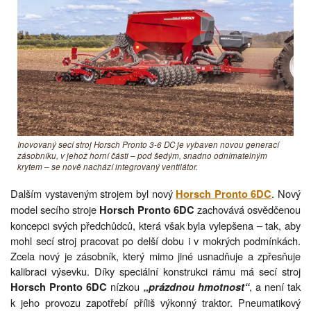
Inovovaný secí stroj Horsch Pronto 3-6 DC je vybaven novou generací
zásobníku, v jehož horní části – pod šedým, snadno odnímatelným
krytem – se nově nachází integrovaný ventilátor.
Dalším vystaveným strojem byl nový
. Nový
Horsch Pronto 6DC
model secího stroje
zachovává osvědčenou
Horsch Pronto 6DC
koncepci svých předchůdců, která však byla vylepšena – tak, aby
mohl secí stroj pracovat po delší dobu i v mokrých podmínkách.
Zcela nový je zásobník, který mimo jiné usnadňuje a zpřesňuje
kalibraci výsevku. Díky speciální konstrukci rámu má secí stroj
nízkou
, a není tak
Horsch Pronto 6DC
„prázdnou hmotnost“
k jeho provozu zapotřebí příliš výkonný traktor. Pneumatikový