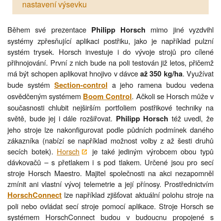
nastavení výsevku
Během své prezentace
mimo jiné vyzdvihl
Philipp Horsch
systémy zpřesňující aplikaci postřiku, jako je například pulzní
systém trysek. Horsch investuje i do vývoje strojů pro cílené
přihnojování. První z nich bude na poli testován již letos, přičemž
má být schopen aplikovat hnojivo v dávce
. Využívat
až 350 kg/ha
bude systém
a jeho ramena budou vedena
Section-control
osvědčeným systémem
. Ačkoli se Horsch může v
Boom Control
současnosti chlubit nejširším portfoliem postřikové techniky na
světě, bude jej i dále rozšiřovat.
též uvedl, že
Philipp Horsch
jeho stroje lze nakonfigurovat podle půdních podmínek daného
zákazníka (nabízí se například možnost volby z až šesti druhů
secích botek).
Horsch
je také jediným výrobcem obou typů
dávkovačů – s přetlakem i s pod tlakem. Určené jsou pro secí
stroje Horsch Maestro. Majitel společnosti na akci nezapomněl
zmínit ani vlastní vývoj telemetrie a její přínosy. Prostřednictvím
lze například zjišťovat aktuální polohu stroje na
HorschConnect
poli nebo ovládat secí stroje pomocí aplikace. Stroje Horsch se
systémem HorschConnect budou v budoucnu propojené s