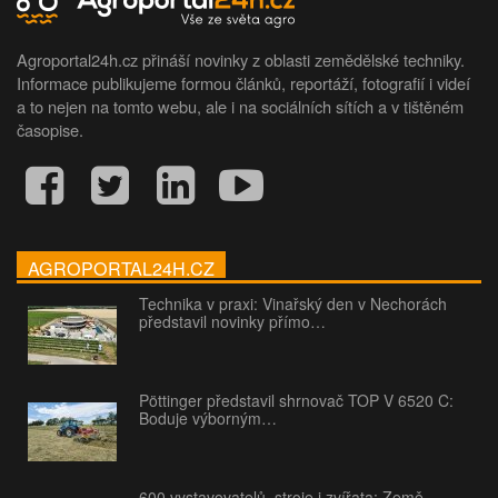
Agroportal24h.cz přináší novinky z oblasti zemědělské techniky.
Informace publikujeme formou článků, reportáží, fotografií i videí
a to nejen na tomto webu, ale i na sociálních sítích a v tištěném
časopise.
AGROPORTAL24H.CZ
Technika v praxi: Vinařský den v Nechorách
představil novinky přímo…
Pöttinger představil shrnovač TOP V 6520 C:
Boduje výborným…
600 vystavovatelů, stroje i zvířata: Země