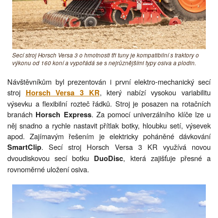
Secí stroj Horsch Versa 3 o hmotnosti tři tuny je kompatibilní s traktory o
výkonu od 160 koní a vypořádá se s nejrůznějšími typy osiva a plodin.
Návštěvníkům byl prezentován i první elektro-mechanický secí
stroj
, který nabízí vysokou variabilitu
Horsch Versa 3 KR
výsevku a flexibilní rozteč řádků. Stroj je posazen na rotačních
branách
. Za pomocí univerzálního klíče lze u
Horsch Express
něj snadno a rychle nastavit přítlak botky, hloubku setí, výsevek
apod. Zajímavým řešením je elektricky poháněné dávkování
. Secí stroj Horsch Versa 3 KR využívá novou
SmartClip
dvoudiskovou secí botku
, která zajišťuje přesné a
DuoDisc
rovnoměrné uložení osiva.