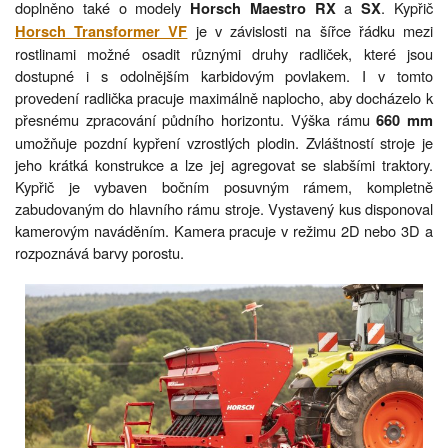
doplněno také o modely
a
. Kypřič
Horsch Maestro RX
SX
je v závislosti na šířce řádku mezi
Horsch Transformer VF
rostlinami možné osadit různými druhy radliček, které jsou
dostupné i s odolnějším karbidovým povlakem. I v tomto
provedení radlička pracuje maximálně naplocho, aby docházelo k
přesnému zpracování půdního horizontu. Výška rámu
660 mm
umožňuje pozdní kypření vzrostlých plodin. Zvláštností stroje je
jeho krátká konstrukce a lze jej agregovat se slabšími traktory.
Kypřič je vybaven bočním posuvným rámem, kompletně
zabudovaným do hlavního rámu stroje. Vystavený kus disponoval
kamerovým naváděním. Kamera pracuje v režimu 2D nebo 3D a
rozpoznává barvy porostu.