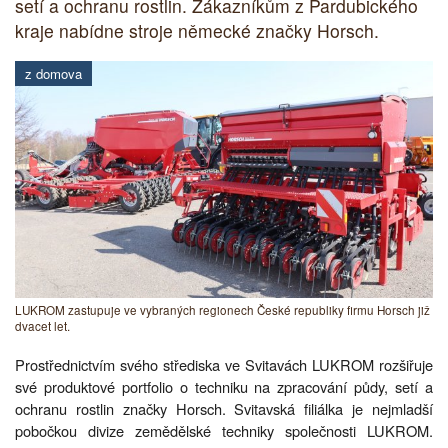
setí a ochranu rostlin. Zákazníkům z Pardubického
kraje nabídne stroje německé značky Horsch.
z domova
LUKROM zastupuje ve vybraných regionech České republiky firmu Horsch již
dvacet let.
Prostřednictvím svého střediska ve Svitavách LUKROM rozšiřuje
své produktové portfolio o techniku na zpracování půdy, setí a
ochranu rostlin značky Horsch. Svitavská filiálka je nejmladší
pobočkou divize zemědělské techniky společnosti LUKROM.