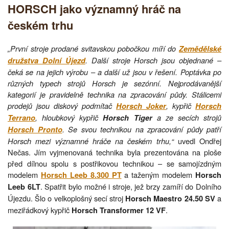
HORSCH jako významný hráč na
českém trhu
„První stroje prodané svitavskou pobočkou míří do
Zemědělské
. Další stroje Horsch jsou objednané –
družstva Dolní Újezd
čeká se na jejich výrobu – a další už jsou v řešení. Poptávka po
různých typech strojů Horsch je sezónní. Nejprodávanější
kategorií je pravidelně technika na zpracování půdy. Stálicemi
prodejů jsou diskový podmítač
, kypřič
Horsch Joker
Horsch
, hloubkový kypřič
a ze secích strojů
Terrano
Horsch Tiger
. Se svou technikou na zpracování půdy patří
Horsch Pronto
Horsch mezi významné hráče na českém trhu,“
uvedl Ondřej
Nečas. Jím vyjmenovaná technika byla prezentována na ploše
před dílnou spolu s postřikovou technikou – se samojízdným
modelem
a taženým modelem
Horsch Leeb 8.300 PT
Horsch
. Spatřit bylo možné i stroje, jež brzy zamíří do Dolního
Leeb 6LT
Újezdu. Šlo o velkoplošný secí stroj
a
Horsch Maestro 24.50 SV
meziřádkový kypřič
.
Horsch Transformer 12 VF