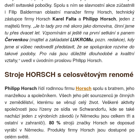
dveří svitavské pobočky. Spolu s ním se slavnostní akce zúčastnili
i Filip Balderman oblastní manažer firmy Horsch, technický
zástupce firmy Horsch
a
, jeden z
Karel Falta
Philipp Horsch
majitelů firmy.
„Je to tady pro mě skoro jako domovina, činní jsme
tu přes dvacet let. Vzpomínám si ještě na první setkání s panem
(majitel a zakladatel
, pozn. redakce), kdy
Červenkou
LUKROMu
jsme si vůbec nedovedli představit, že se spolupráce rozvine do
takové podoby. Pro nás jsou důležité dlouhodobé a kvalitní
vztahy,“
uvedl v úvodním proslovu Philipp Horsch.
Stroje HORSCH s celosvětovým renomé
řídí rodinnou firmu
spolu s bratrem, jeho
Philipp Horsch
Horsch
manželkou a společníkem. Všech jeho pět sourozenců je činných
v zemědělství, kterému se věnují celý život. Veškeré aktivity
společnosti jsou řízeny ze sídla ve Schwandorfu, kde se také
nachází jeden z výrobních závodů (v Německu jsou celkem tři a
ostatní v zahraničí).
strojů značky Horsch se doposud
80 %
vyrábí v Německu. Produkty firmy Horsch jsou dostupné po
celém světě.