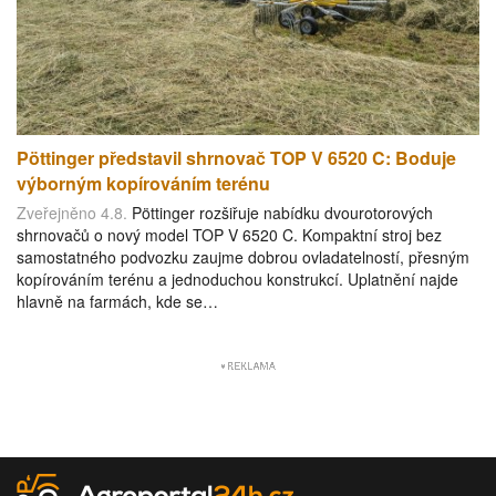
Pöttinger představil shrnovač TOP V 6520 C: Boduje
výborným kopírováním terénu
Zveřejněno 4.8.
Pöttinger rozšiřuje nabídku dvourotorových
shrnovačů o nový model TOP V 6520 C. Kompaktní stroj bez
samostatného podvozku zaujme dobrou ovladatelností, přesným
kopírováním terénu a jednoduchou konstrukcí. Uplatnění najde
hlavně na farmách, kde se…