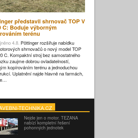
inger představil shrnovač TOP V
0 C: Boduje výborným
rováním terénu
jněno 4.8.
Pöttinger rozšiřuje nabídku
otorových shrnovačů o nový model TOP
0 C. Kompaktní stroj bez samostatného
zku zaujme dobrou ovladatelností,
ým kopírováním terénu a jednoduchou
rukcí. Uplatnění najde hlavně na farmách,
se…
AVEBNI-TECHNIKA.CZ
Nejde jen o motor. TEZANA
nabízí kompletní řešení
pohonných jednotek