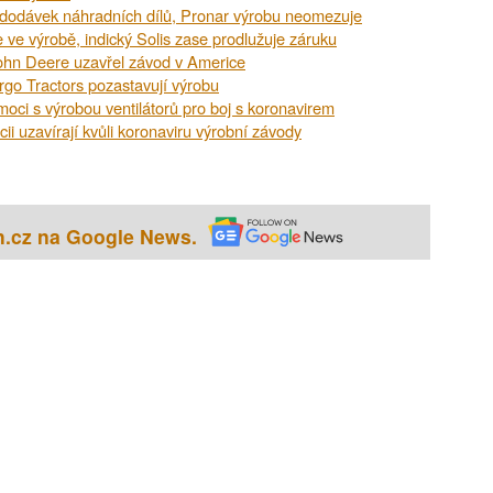
í dodávek náhradních dílů, Pronar výrobu neomezuje
 ve výrobě, indický Solis zase prodlužuje záruku
John Deere uzavřel závod v Americe
rgo Tractors pozastavují výrobu
oci s výrobou ventilátorů pro boj s koronavirem
i uzavírají kvůli koronaviru výrobní závody
h.cz na Google News.