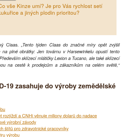
Co vše Kinze umí? Je pro Vás rychlost setí
kukuřice a jiných plodin prioritou?
cký Claas.
„Tento týden Claas do značné míry opět zvýšil
 na plné obrátky: Jen továrnu v Harsewinkelu opustí tento
ředevším sklízecí mlátičky Lexion a Tucano, ale také sklízecí
 jsou na cestě k prodejcům a zákazníkům na celém světě,“
VID-19 zasahuje do výroby zemědělské
obu
ět rozjíždí a CNHi věnuje miliony dolarů do nadace
své výrobní závody
ch štítů pro zdravotnické pracovníky
viru výrobu