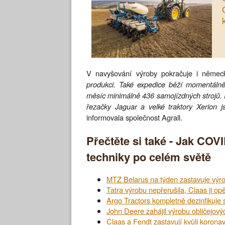
V navyšování výroby pokračuje i něme
produkci. Také expedice běží momentálně
měsíc minimálně 436 samojízdných strojů. P
řezačky Jaguar a velké traktory Xerion
informovala společnost Agrall.
Přečtěte si také - Jak CO
techniky po celém světě
MTZ Belarus na týden zastavuje výr
Tatra výrobu nepřerušila, Claas ji op
Argo Tractors kompletně dezinfikuje 
John Deere zahájil výrobu obličejový
Claas a Fendt zastavují kvůli korona