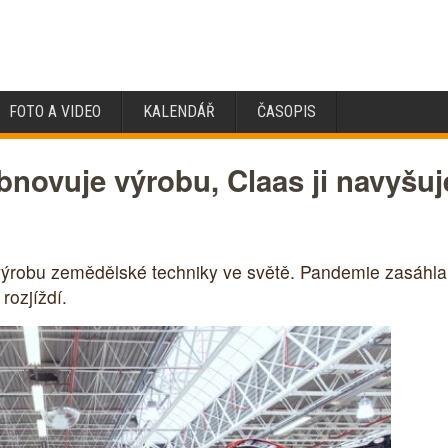
FOTO A VIDEO
KALENDÁŘ
ČASOPIS
novuje výrobu, Claas ji navyšuj
výrobu zemědělské techniky ve světě. Pandemie zasáhla
rozjíždí.