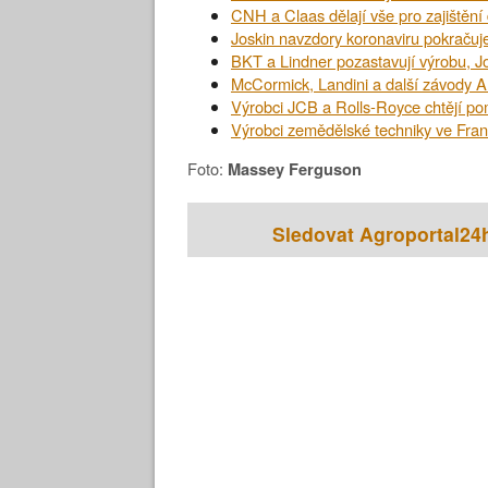
CNH a Claas dělají vše pro zajištěn
Joskin navzdory koronaviru pokračuje
BKT a Lindner pozastavují výrobu, 
McCormick, Landini a další závody A
Výrobci JCB a Rolls-Royce chtějí pom
Výrobci zemědělské techniky ve Franci
Foto:
Massey Ferguson
Sledovat Agroportal24