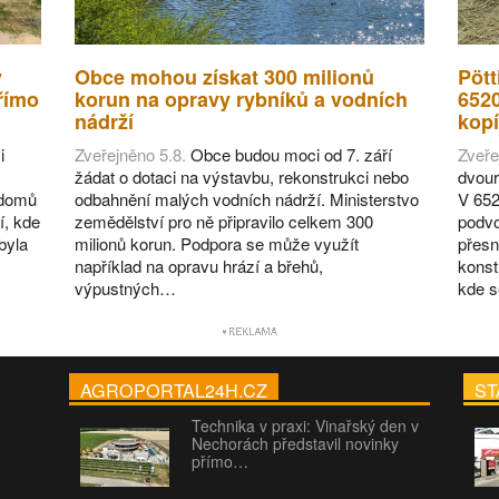
v
Obce mohou získat 300 milionů
Pött
římo
korun na opravy rybníků a vodních
652
nádrží
kopí
i
Zveřejněno 5.8.
Obce budou moci od 7. září
Zveře
žádat o dotaci na výstavbu, rekonstrukci nebo
dvour
 domů
odbahnění malých vodních nádrží. Ministerstvo
V 652
í, kde
zemědělství pro ně připravilo celkem 300
podvo
byla
milionů korun. Podpora se může využít
přesn
například na opravu hrází a břehů,
konst
výpustných…
kde 
AGROPORTAL24H.CZ
ST
Technika v praxi: Vinařský den v
Nechorách představil novinky
přímo…