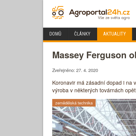
DOMŮ
ČLÁNKY
AKTUALITY
Massey Ferguson ob
Zveřejněno: 27. 4. 2020
Koronavir má zásadní dopad i na 
výroba v některých továrnách opět 
zemědělská technika