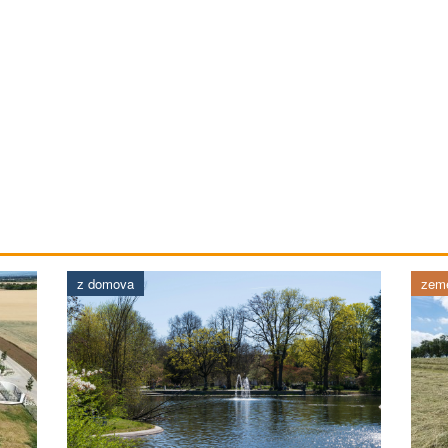
z domova
země