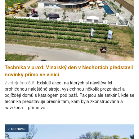
Technika v praxi: Vinařský den v Nechorách představil
novinky přímo ve vinici
Zveřejněno 6.8.
Existují akce, na kterých si návštěvníci
prohlédnou naleštěné stroje, vyslechnou několik prezentací a
odjíždějí domů s katalogem pod paží. Pak jsou ale setkání, kde se
technika představuje přesně tam, kam byla zkonstruována a
navržena – přímo ve…
z domova