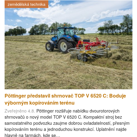
zemědělská technika
Pöttinger představil shrnovač TOP V 6520 C: Boduje
výborným kopírováním terénu
Zveřejněno 4.8.
Pöttinger rozšiřuje nabídku dvourotorových
shrnovačů o nový model TOP V 6520 C. Kompaktní stroj bez
samostatného podvozku zaujme dobrou ovladatelností, přesným
kopírováním terénu a jednoduchou konstrukcí. Uplatnění najde
hlavně na farmách, kde se…