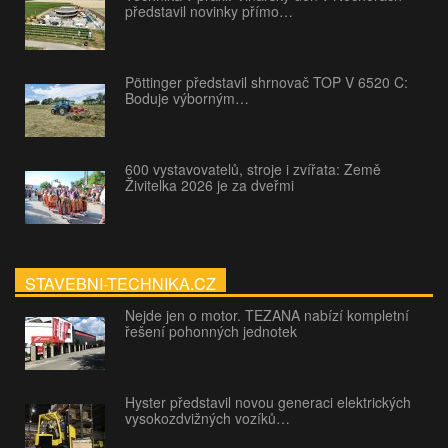
představil novinky přímo…
Pöttinger představil shrnovač TOP V 6520 C:
Boduje výborným…
600 vystavovatelů, stroje i zvířata: Země
Živitelka 2026 je za dveřmi
STAVEBNI-TECHNIKA.CZ
Nejde jen o motor. TEZANA nabízí kompletní
řešení pohonných jednotek
Hyster představil novou generaci elektrických
vysokozdvižných vozíků…