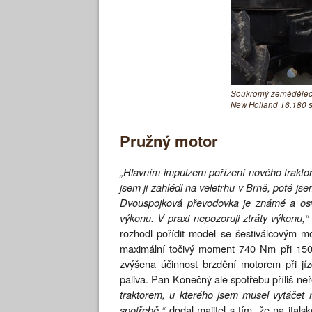
Soukromý zemědělec M
New Holland T6.180
Pružný motor
„Hlavním impulzem pořízení nového trak
jsem ji zahlédl na veletrhu v Brně, poté js
Dvouspojková převodovka je známé a osvě
výkonu. V praxi nepozoruji ztráty výkonu,“
rozhodl pořídit model se šestiválcovým m
maximální točivý moment 740 Nm při 1500
zvýšena účinnost brzdění motorem při jí
paliva. Pan Konečný ale spotřebu příliš ne
traktorem, u kterého jsem musel vytáčet 
spotřebě,“
dodal majitel s tím, že na itals