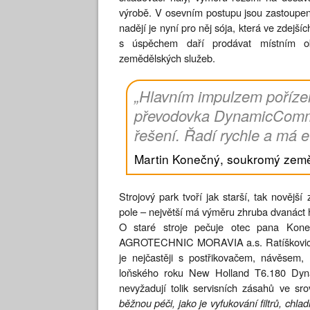
výrobě. V osevním postupu jsou zastoupené
nadějí je nyní pro něj sója, která ve zdej
s úspěchem daří prodávat místním oby
zemědělských služeb.
„Hlavním impulzem pořízen
převodovka DynamicComm
řešení. Řadí rychle a má e
Martin Konečný, soukromý zem
Strojový park tvoří jak starší, tak novější
pole – největší má výměru zhruba dvanáct h
O staré stroje pečuje otec pana Kone
AGROTECHNIC MORAVIA a.s. Ratíškovice. 
je nejčastěji s postřikovačem, návěsem
loňského roku New Holland T6.180 Dyna
nevyžadují tolik servisních zásahů ve sro
běžnou péči, jako je vyfukování filtrů, ch