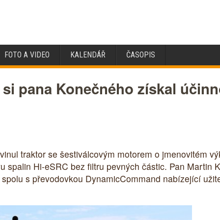
FOTO A VIDEO
KALENDÁŘ
ČASOPIS
 si pana Konečného získal účin
yvinul traktor se šestiválcovým motorem o jmenovitém vý
spalin Hi-eSRC bez filtru pevných částic. Pan Martin K
ru spolu s převodovkou DynamicCommand nabízející užit