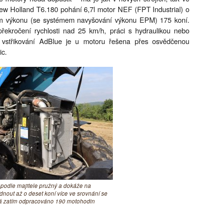
. New Holland T6.180 pohání 6,7l motor NEF (FPT Industrial) o
m výkonu (se systémem navyšování výkonu EPM) 175 koní.
řekročení rychlosti nad 25 km/h, práci s hydraulikou nebo
ě vstřikování AdBlue je u motoru řešena přes osvědčenou
ic.
 podle majitele pružný a dokáže na
dnout až o deset koní více ve srovnání se
má zatím odpracováno 190 motohodin