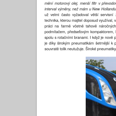
mění motorový olej, menší filtr v převod
interval výměny, než mám u New Hollandu
už velmi často vyžadoval větší servisní
technika, kterou majitel doposud využíval,
práci na farmě včetně tahově náročných
podmítačem, předseťovým kompaktorem, li
spolu s rotačními branami. I když je nově p
je díky širokým pneumatikám šetrnější k 
souvratě tolik neutužuje. Široké pneumatiky