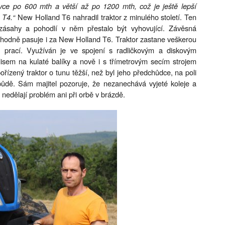
ovce po 600 mth a větší až po 1200 mth, což je ještě lepší
 T4.“
New Holland T6 nahradil traktor z minulého století. Ten
 zásahy a pohodlí v něm přestalo být vyhovující. Závěsná
 vhodně pasuje i za New Holland T6. Traktor zastane veškerou
 prací. Využíván je ve spojení s radličkovým a diskovým
sem na kulaté balíky a nově i s třímetrovým secím strojem
ořízený traktor o tunu těžší, než byl jeho předchůdce, na poli
půdě. Sám majitel pozoruje, že nezanechává vyjeté koleje a
 nedělají problém ani při orbě v brázdě.