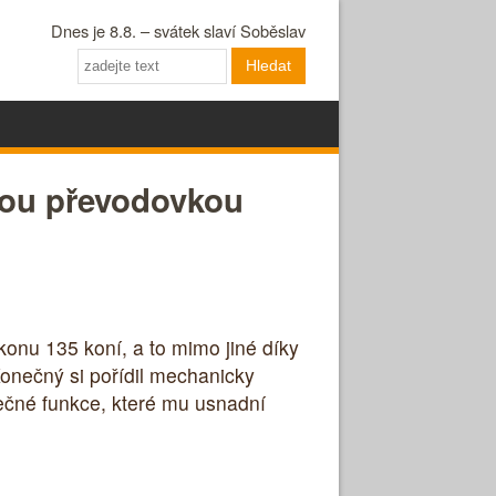
Dnes je 8.8. – svátek slaví Soběslav
Hledat
nou převodovkou
konu 135 koní, a to mimo jiné díky
onečný si pořídil mechanicky
ečné funkce, které mu usnadní