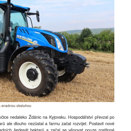
 a snadnou obsluhou
čice nedaleko Ždánic na Kyjovsku. Hospodářství převzal po
arů ale dlouho nezůstal a farmu začal rozvíjet. Postavil nové
vadních šedesát hektarů a začal se věnovat pouze rostlinné