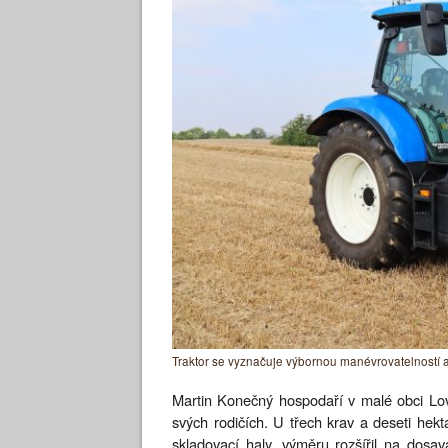
Traktor se vyznačuje výbornou manévrovatelností
Martin Konečný hospodaří v malé obci Lov
svých rodičích. U třech krav a deseti hekt
skladovací haly, výměru rozšířil na dosa