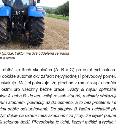
 typické, traktor má dvě oddělená čerpadla
m a řízení
bíhá ve třech skupinách (A, B a C) po osmi rychlostech.
i dokáže automaticky zařadit nejvýhodnější převodový poměr.
skakuje. Majitel potvrzuje, že přechod v rámci skupin nedělá
hlostmi pro všechny běžné práce.
„Vždy si najdu optimální
kupina A nebo B. Je tam velký rozsah stupňů, málokdy přeřazuji
tním stupněm, pokračuji až do osmého, a to bez problému i s
lmi dobře odstupňovaná. Do skupiny B řadím nejčastěji při
dyž dojde na řazení mezi skupinami za jízdy, lze slyšet pouhé
ůl sekundy delší. Převodovka je tichá, řazení měkké a rychlé,“