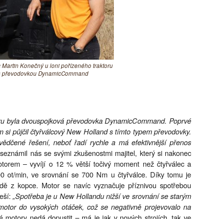
artin Konečný u loni pořízeného traktoru
 s převodovkou DynamicCommand
toru byla dvouspojková převodovka DynamicCommand. Poprvé
em si půjčil čtyřválcový New Holland s tímto typem převodovky.
dčené řešení, neboť řadí rychle a má efektivnější přenos
seznámil nás se svými zkušenostmi majitel, který si nakonec
otorem – vyvíjí o 12 % větší točivý moment než čtyřválec a
 ot/min, ve srovnání se 700 Nm u čtyřválce. Díky tomu je
zdě z kopce. Motor se navíc vyznačuje příznivou spotřebou
řeší:
„Spotřeba je u New Hollandu nižší ve srovnání se starým
motor do vysokých otáček, což se negativně projevovalo na
ké motory nedá dopustit – má je jak v nových strojích, tak ve