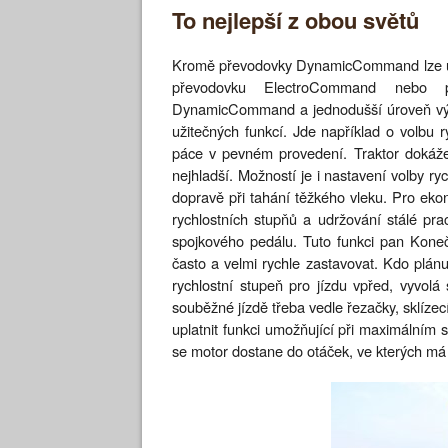
To nejlepší z obou světů
Kromě převodovky DynamicCommand lze u t
převodovku ElectroCommand nebo p
DynamicCommand a jednodušší úroveň výba
užitečných funkcí. Jde například o volbu r
páce v pevném provedení. Traktor dokáže 
nejhladší. Možností je i nastavení volby ry
dopravě při tahání těžkého vleku. Pro ek
rychlostních stupňů a udržování stálé prac
spojkového pedálu. Tuto funkci pan Konečn
často a velmi rychle zastavovat. Kdo plán
rychlostní stupeň pro jízdu vpřed, vyvol
souběžné jízdě třeba vedle řezačky, sklízec
uplatnit funkci umožňující při maximálním 
se motor dostane do otáček, ve kterých má