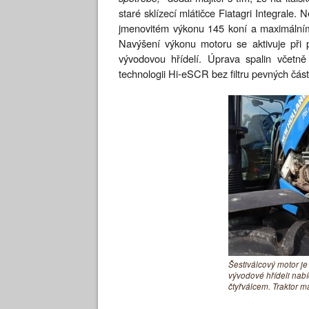
staré sklízecí mlátičce Fiatagri Integrale
jmenovitém výkonu 145 koní a maximální
Navýšení výkonu motoru se aktivuje při p
vývodovou hřídelí. Úprava spalin včetn
technologii Hi-eSCR bez filtru pevných část
Šestiválcový motor je
vývodové hřídeli nabí
čtyřválcem. Traktor 