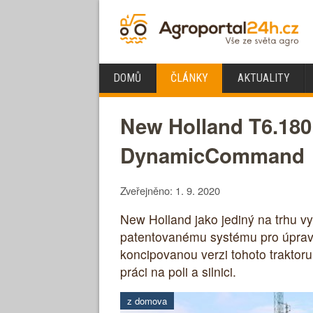
DOMŮ
ČLÁNKY
AKTUALITY
New Holland T6.180
DynamicCommand
Zveřejněno: 1. 9. 2020
New Holland jako jediný na trhu v
patentovanému systému pro úpravu 
koncipovanou verzi tohoto trakto
práci na poli a silnici.
z domova