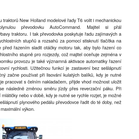
raktorů New Holland modelové řady T6 volit i mechanickou
lynulou převodovku AutoCommand. Majitel si přál
vy traktoru. I tak převodovka poskytuje řadu zajímavých a
ychlostních stupňů a rozsahů za pomocí stisknutí tlačítka na
před řazením sladit otáčky motoru tak, aby bylo řazení co
chlostního stupně pro rozjezdy, což majitel oceňuje zejména v
onomiku provozu je také významná aktivace automatiky řazení
ovní rychlosti. Užitečnou funkcí je zastavení bez sešlápnutí
ý začne používat při lisování kulatých balíků, kdy je nutné
uje pracovat s čelním nakladačem, přijde vhod možnost uložit
á se následně změnou směru jízdy přes reverzační páku. Při
í mlátičky nebo v době, kdy je nutné se rychle rozjet, je možné
sešlápnutí plynového pedálu převodovce řadit do té doby, než
 maximální výkon.