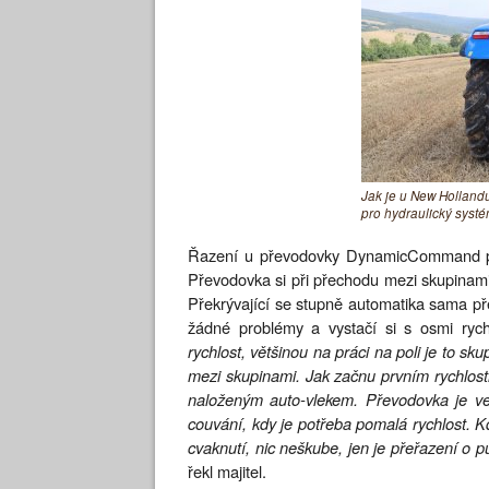
Jak je u New Hollandu
pro hydraulický systé
Řazení u převodovky DynamicCommand pro
Převodovka si při přechodu mezi skupinam
Překrývající se stupně automatika sama pře
žádné problémy a vystačí si s osmi ryc
rychlost, většinou na práci na poli je to s
mezi skupinami. Jak začnu prvním rychlos
naloženým auto-vlekem. Převodovka je ve
couvání, kdy je potřeba pomalá rychlost. K
cvaknutí, nic neškube, jen je přeřazení o p
řekl majitel.