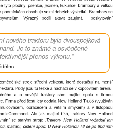
 tyto plodiny: pšenice, ječmen, kukuřice, brambory a velkou
ších podmínkách dosahuje velmi dobrých výsledků. Brambory se
vatelům. Výrazný podíl aktivit zaujímá i poskytování
í nového traktoru byla dvouspojková
and. Je to známé a osvědčené
fektivnější přenos výkonu.”
ědělec
 zemědělské stroje střední velikosti, které dostačují na menší
ektarů. Půdy jsou tu těžké a nachází se v kopcovitém terénu.
čného a o novější traktory sám majitel spolu s firmou
Firma před šesti lety dodala New Holland T4.85 (využíván
, mulčovačem, obracečem a větším smykem) a v listopadu
micCommand. Ale jak majitel říká, traktory New Holland
vnání se starými stroji:
„Traktory New Holland vyžadují jen
ladičů, mazání, čištění apod. U New Hollandu T6 se po 600 mth