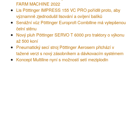
FARM MACHINE 2022
Lis Pöttinger IMPRESS 155 VC PRO pořídili proto, aby
významně zjednodušil lisování a ovíjení balíků
Senážní vůz Pöttinger Europrofi Combiline má vylepšenou
čelní stěnu
Nový pluh Pöttinger SERVO T 6000 pro traktory o výkonu
až 500 koní
Pneumatický secí stroj Pöttinger Aerosem přichází v
tažené verzi s nový zásobníkem a dávkovacím systémem
Koncept Multiline nyní s možností setí meziplodin