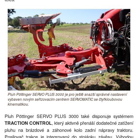
Pluh Pöttinger SERVO PLUS 3000 je pro ještě snazší správné nastavení
vybaven novým seřizovacím centrem SERVOMATIC se čtyřkloubovou
kinematikou.
Pluh Pöttinger SERVO PLUS 3000 také disponuje systémem
, který aktivně přenáší dodatečné zatížení
TRACTION CONTROL
pluhu na brázdové a záhonové kolo zadní nápravy traktoru.
Posilovač trakce je integrovaný do stojánku závěsu. Výhodou