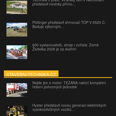
představil novinky přímo…
Pöttinger představil shrnovač TOP V 6520 C:
Boduje výborným…
600 vystavovatelů, stroje i zvířata: Země
Živitelka 2026 je za dveřmi
STAVEBNI-TECHNIKA.CZ
Nejde jen o motor. TEZANA nabízí kompletní
řešení pohonných jednotek
Hyster představil novou generaci elektrických
vysokozdvižných vozíků…