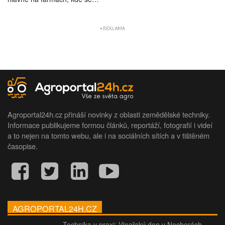
Agroportal24h.cz přináší novinky z oblasti zemědělské techniky.
Informace publikujeme formou článků, reportáží, fotografií i videí
a to nejen na tomto webu, ale i na sociálních sítích a v tištěném
časopise.
AGROPORTAL24H.CZ
Technika v praxi: Vinařský den v Nechorách