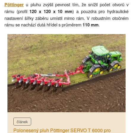
u pluhu zvýšil pevnost tím, že snížil počet otvorů v
Pöttinger
rámu (profil
) a pouzdra pro hydraulické
120 x 120 x 10 mm
nastavení šířky záběru umístil mimo rám. V robustním otočném
rámu se nachází dutá hřídel s průměrem
.
110 mm
článek
Polonesený pluh Pöttinger SERVO T 6000 pro