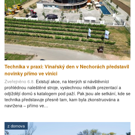
Technika v praxi: Vinařský den v Nechorách představil
novinky přímo ve vinici
Zveřejněno 6.8.
Existují akce, na kterých si návštěvníci
prohlédnou naleštěné stroje, vyslechnou několik prezentací a
odjíždějí domů s katalogem pod paží. Pak jsou ale setkání, kde se
technika představuje přesně tam, kam byla zkonstruována a
navržena – přímo ve…
z domova