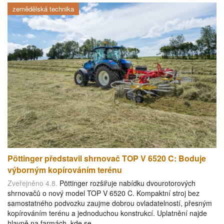
zemědělská technika
Pöttinger představil shrnovač TOP V 6520 C: Boduje
výborným kopírováním terénu
Zveřejněno 4.8.
Pöttinger rozšiřuje nabídku dvourotorových
shrnovačů o nový model TOP V 6520 C. Kompaktní stroj bez
samostatného podvozku zaujme dobrou ovladatelností, přesným
kopírováním terénu a jednoduchou konstrukcí. Uplatnění najde
hlavně na farmách, kde se…