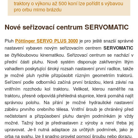
traktory o výkonu až 500 koní lze pořídit s výbavou
pro orbu mimo brázdu
Nové seřizovací centrum SERVOMATIC
Pluh
je pro ještě snazší správné
Pöttinger SERVO PLUS 3000
nastavení vybaven novým seřizovacím centrem
SERVOMATIC
se čtyřkloubovou kinematikou. Seřizovací centrum se nachází v
přední části pluhu. Nově systém disponuje zakřiveným litým
vahadlem poskytující široký rozsah nastavení první radlice, takže
je možné pluh rychle přizpůsobit různým geometriím traktorů.
Seřízení podle odborníků začíná první brázdou, která závisí na
vnitřním rozchodu kol traktoru. Velikost, kterou naměříte na
traktoru, přesně odpovídá přehledná stupnice, která pomáhá najít
správnou polohu. Na přání je možné hydraulické nastavení
záběru prvního orebního tělesa. Vnitřní šroub je chráněný před
nečistotami a přizpůsobení pluhu daným podmínkám je vždy
možné. Tažný bod je přednastaven z výroby a není třeba jej
upravovat. Je-li nutná adaptace za určitých podmínek, jako je
orba na svahu, lze ji snadno provést pomocí šroubu nebo dorazu.