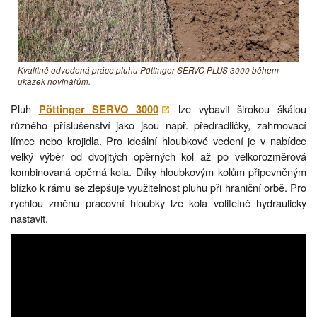
Kvalitně odvedená práce pluhu Pöttinger SERVO PLUS 3000 během
ukázek novinářům.
Pluh
lze vybavit širokou škálou
Pöttinger SERVO 3000
různého příslušenství jako jsou např. předradličky, zahrnovací
límce nebo krojidla. Pro ideální hloubkové vedení je v nabídce
velký výběr od dvojitých opěrných kol až po velkorozměrová
kombinovaná opěrná kola. Díky hloubkovým kolům připevněným
blízko k rámu se zlepšuje využitelnost pluhu při hraniční orbě. Pro
rychlou změnu pracovní hloubky lze kola volitelně hydraulicky
nastavit.