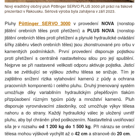
Nový 4radličný otočný pluh Pöttinger SERVO PLUS 3000 při práci na tiskové
prezentaci v Rakousku. Sériová výroba byla zahájena v září 2023.
Pluhy
v provedení
(nonstop
Pöttinger SERVO 3000
NOVA
jištění orebních těles proti přetížení) a
(nonstop
PLUS NOVA
jištění orebních těles proti přetížení a plynulé hydraulické ovládání
šířky záběru všech orebních těles) jsou zkonstruované pro orbu v
kamenitých podmínkách. První provedení disponuje pojistkou
proti přetížení s centrálně nastavitelnou silou pro její spuštění.
Nejprve se při nastavené velikosti odporu aktivuje pojistka. Jisticí
síla se zvětšující se výškou zdvihu tělesa se snižuje. Tím je
zajištěno snížení rizika vytahování kamenů z půdy a ochrana
pracovních komponentů i celého pluhu. Druhý jmenovaný systém
umožňuje díky variabilním hydraulickým přepěťovým tlakům
přizpůsobení různým typům půdy a množství kamenů. Pluh
disponuje vyrovnávacími zásobníky, což umožňuje výkyv tělesa
nahoru a do strany. Každý hydraulický válec je uložený uvnitř
pluhu, aby byl chráněn před poškozením. Nastavitelná uvolňovací
síla je v rozsahu
. Při nárazu se orební
od 1 200 kg do 1 500 kg
tělesa mohou výškově vychýlit až o
a stranově do
.
42 cm
20 cm