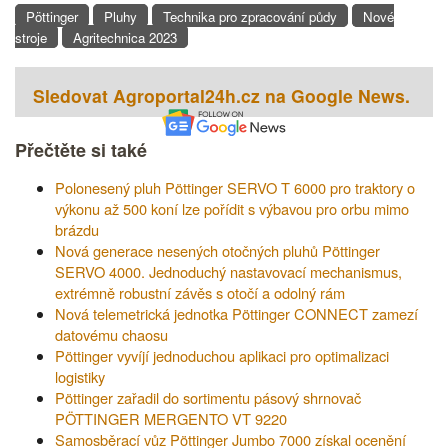
Pöttinger
Pluhy
Technika pro zpracování půdy
Nové
stroje
Agritechnica 2023
Sledovat Agroportal24h.cz na Google News.
Přečtěte si také
Polonesený pluh Pöttinger SERVO T 6000 pro traktory o
výkonu až 500 koní lze pořídit s výbavou pro orbu mimo
brázdu
Nová generace nesených otočných pluhů Pöttinger
SERVO 4000. Jednoduchý nastavovací mechanismus,
extrémně robustní závěs s otočí a odolný rám
Nová telemetrická jednotka Pöttinger CONNECT zamezí
datovému chaosu
Pöttinger vyvíjí jednoduchou aplikaci pro optimalizaci
logistiky
Pöttinger zařadil do sortimentu pásový shrnovač
PÖTTINGER MERGENTO VT 9220
Samosběrací vůz Pöttinger Jumbo 7000 získal ocenění