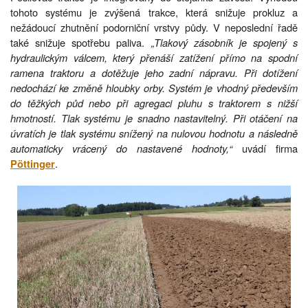
tohoto systému je zvýšená trakce, která snižuje prokluz a
nežádoucí zhutnění podorniční vrstvy půdy. V neposlední řadě
také snižuje spotřebu paliva.
„Tlakový zásobník je spojený s
hydraulickým válcem, který přenáší zatížení přímo na spodní
ramena traktoru a dotěžuje jeho zadní nápravu. Při dotížení
nedochází ke změně hloubky orby. Systém je vhodný především
do těžkých půd nebo při agregaci pluhu s traktorem s nižší
hmotností. Tlak systému je snadno nastavitelný. Při otáčení na
úvratích je tlak systému snížený na nulovou hodnotu a následně
automaticky vrácený do nastavené hodnoty,“
uvádí firma
.
Pöttinger