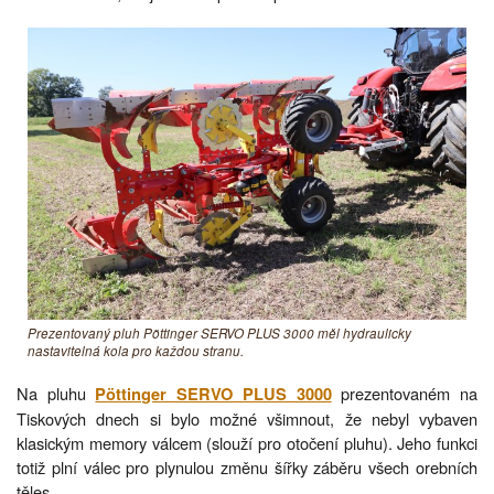
Prezentovaný pluh Pöttinger SERVO PLUS 3000 měl hydraulicky
nastavitelná kola pro každou stranu.
Na pluhu
prezentovaném na
Pöttinger SERVO PLUS 3000
Tiskových dnech si bylo možné všimnout, že nebyl vybaven
klasickým memory válcem (slouží pro otočení pluhu). Jeho funkci
totiž plní válec pro plynulou změnu šířky záběru všech orebních
těles.