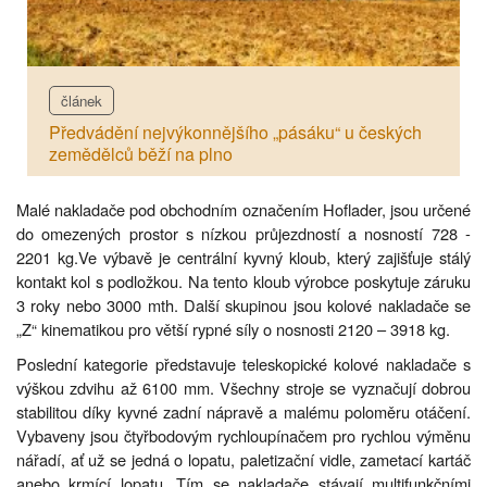
článek
Předvádění nejvýkonnějšího „pásáku“ u českých
zemědělců běží na plno
Malé nakladače pod obchodním označením Hoflader, jsou určené
do omezených prostor s nízkou průjezdností a nosností 728 -
2201 kg.Ve výbavě je centrální kyvný kloub, který zajišťuje stálý
kontakt kol s podložkou. Na tento kloub výrobce poskytuje záruku
3 roky nebo 3000 mth. Další skupinou jsou kolové nakladače se
„Z“ kinematikou pro větší rypné síly o nosnosti 2120 – 3918 kg.
Poslední kategorie představuje teleskopické kolové nakladače s
výškou zdvihu až 6100 mm. Všechny stroje se vyznačují dobrou
stabilitou díky kyvné zadní nápravě a malému poloměru otáčení.
Vybaveny jsou čtyřbodovým rychloupínačem pro rychlou výměnu
nářadí, ať už se jedná o lopatu, paletizační vidle, zametací kartáč
anebo krmící lopatu. Tím se nakladače stávají multifunkčními