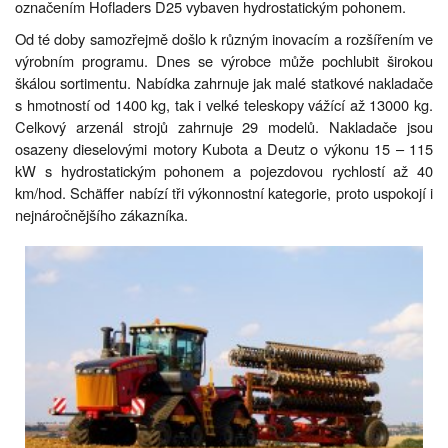
označením Hofladers D25 vybaven hydrostatickým pohonem.
Od té doby samozřejmě došlo k různým inovacím a rozšířením ve
výrobním programu. Dnes se výrobce může pochlubit širokou
škálou sortimentu. Nabídka zahrnuje jak malé statkové nakladače
s hmotností od 1400 kg, tak i velké teleskopy vážící až 13000 kg.
Celkový arzenál strojů zahrnuje 29 modelů. Nakladače jsou
osazeny dieselovými motory Kubota a Deutz o výkonu 15 – 115
kW s hydrostatickým pohonem a pojezdovou rychlostí až 40
km/hod. Schäffer nabízí tři výkonnostní kategorie, proto uspokojí i
nejnáročnějšího zákazníka.