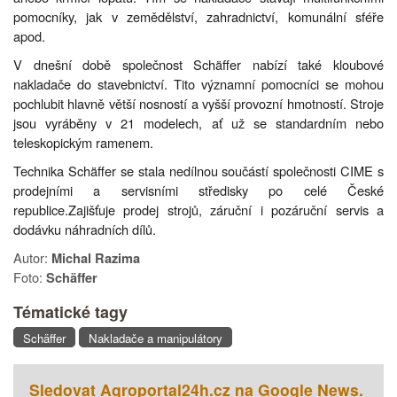
pomocníky, jak v zemědělství, zahradnictví, komunální sféře
apod.
V dnešní době společnost Schäffer nabízí také kloubové
nakladače do stavebnictví. Tito významní pomocníci se mohou
pochlubit hlavně větší nosností a vyšší provozní hmotností. Stroje
jsou vyráběny v 21 modelech, ať už se standardním nebo
teleskopickým ramenem.
Technika Schäffer se stala nedílnou součástí společnosti CIME s
prodejními a servisními středisky po celé České
republice.Zajišťuje prodej strojů, záruční i pozáruční servis a
dodávku náhradních dílů.
Autor:
Michal Razima
Foto:
Schäffer
Tématické tagy
Schäffer
Nakladače a manipulátory
Sledovat Agroportal24h.cz na Google News.