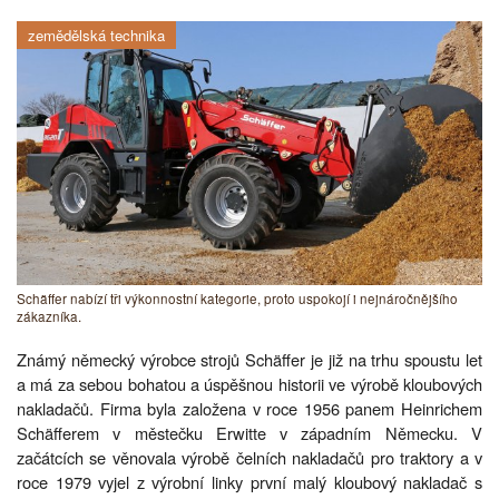
zemědělská technika
Schäffer nabízí tři výkonnostní kategorie, proto uspokojí i nejnáročnějšího
zákazníka.
Známý německý výrobce strojů Schäffer je již na trhu spoustu let
a má za sebou bohatou a úspěšnou historii ve výrobě kloubových
nakladačů. Firma byla založena v roce 1956 panem Heinrichem
Schäfferem v městečku Erwitte v západním Německu. V
začátcích se věnovala výrobě čelních nakladačů pro traktory a v
roce 1979 vyjel z výrobní linky první malý kloubový nakladač s