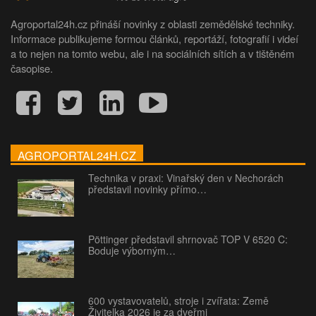
Agroportal24h.cz přináší novinky z oblasti zemědělské techniky.
Informace publikujeme formou článků, reportáží, fotografií i videí
a to nejen na tomto webu, ale i na sociálních sítích a v tištěném
časopise.
AGROPORTAL24H.CZ
Technika v praxi: Vinařský den v Nechorách
představil novinky přímo…
Pöttinger představil shrnovač TOP V 6520 C:
Boduje výborným…
600 vystavovatelů, stroje i zvířata: Země
Živitelka 2026 je za dveřmi