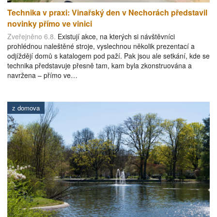
Technika v praxi: Vinařský den v Nechorách představil
novinky přímo ve vinici
Zveřejněno 6.8.
Existují akce, na kterých si návštěvníci
prohlédnou naleštěné stroje, vyslechnou několik prezentací a
odjíždějí domů s katalogem pod paží. Pak jsou ale setkání, kde se
technika představuje přesně tam, kam byla zkonstruována a
navržena – přímo ve…
z domova