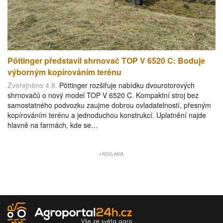
Pöttinger představil shrnovač TOP V 6520 C: Boduje
výborným kopírováním terénu
Zveřejněno 4.8.
Pöttinger rozšiřuje nabídku dvourotorových
shrnovačů o nový model TOP V 6520 C. Kompaktní stroj bez
samostatného podvozku zaujme dobrou ovladatelností, přesným
kopírováním terénu a jednoduchou konstrukcí. Uplatnění najde
hlavně na farmách, kde se…