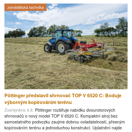
zemědělská technika
Pöttinger představil shrnovač TOP V 6520 C: Boduje
výborným kopírováním terénu
Zveřejněno 4.8.
Pöttinger rozšiřuje nabídku dvourotorových
shrnovačů o nový model TOP V 6520 C. Kompaktní stroj bez
samostatného podvozku zaujme dobrou ovladatelností, přesným
kopírováním terénu a jednoduchou konstrukcí. Uplatnění najde