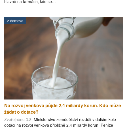
hlavně na farmách, kde se…
z domova
Na rozvoj venkova půjde 2,4 miliardy korun. Kdo může
žádat o dotace?
Zveřejněno 3.8.
Ministerstvo zemědělství rozdělí v dalším kole
dotací na rozvoj venkova přibližně 2,4 miliardy korun. Peníze