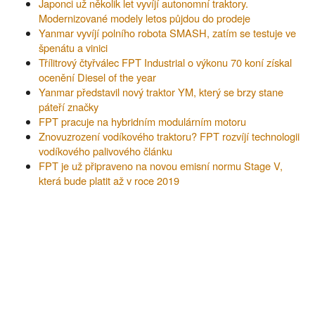
Japonci už několik let vyvíjí autonomní traktory.
Modernizované modely letos půjdou do prodeje
Yanmar vyvíjí polního robota SMASH, zatím se testuje ve
špenátu a vinici
Třílitrový čtyřválec FPT Industrial o výkonu 70 koní získal
ocenění Diesel of the year
Yanmar představil nový traktor YM, který se brzy stane
páteří značky
FPT pracuje na hybridním modulárním motoru
Znovuzrození vodíkového traktoru? FPT rozvíjí technologii
vodíkového palivového článku
FPT je už připraveno na novou emisní normu Stage V,
která bude platit až v roce 2019