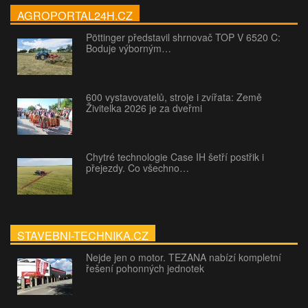
AGROPORTAL24H.CZ
Pöttinger představil shrnovač TOP V 6520 C:
Boduje výborným…
600 vystavovatelů, stroje i zvířata: Země
Živitelka 2026 je za dveřmi
Chytré technologie Case IH šetří postřik i
přejezdy. Co všechno…
STAVEBNI-TECHNIKA.CZ
Nejde jen o motor. TEZANA nabízí kompletní
řešení pohonných jednotek