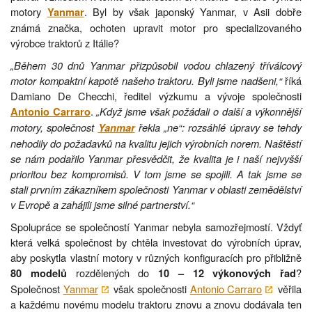
motory
. Byl by však japonský Yanmar, v Asii dobře
Yanmar
známá značka, ochoten upravit motor pro specializovaného
výrobce traktorů z Itálie?
„Během 30 dnů Yanmar přizpůsobil vodou chlazený tříválcový
motor kompaktní kapotě našeho traktoru. Byli jsme nadšeni,“
říká
Damiano De Checchi, ředitel výzkumu a vývoje společnosti
.
„Když jsme však požádali o další a výkonnější
Antonio Carraro
motory, společnost
řekla „ne“: rozsáhlé úpravy se tehdy
Yanmar
nehodily do požadavků na kvalitu jejich výrobních norem. Naštěstí
se nám podařilo Yanmar přesvědčit, že kvalita je i naší nejvyšší
prioritou bez kompromisů. V tom jsme se spojili. A tak jsme se
stali prvním zákazníkem společnosti Yanmar v oblasti zemědělství
v Evropě a zahájili jsme silné partnerství.“
Spolupráce se společností Yanmar nebyla samozřejmostí. Vždyť
která velká společnost by chtěla investovat do výrobních úprav,
aby poskytla vlastní motory v různých konfiguracích pro přibližně
rozdělených do
?
80 modelů
10 – 12 výkonových řad
Společnost
Yanmar
však společnosti
Antonio Carraro
věřila
a každému novému modelu traktoru znovu a znovu dodávala ten