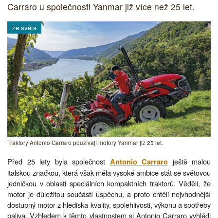
Carraro u společnosti Yanmar již více než 25 let.
ze světa
Traktory Antonio Carraro používají motory Yanmar již 25 let.
Před 25 lety byla společnost
ještě malou
Antonio Carraro
italskou značkou, která však měla vysoké ambice stát se světovou
jedničkou v oblasti speciálních kompaktních traktorů. Věděli, že
motor je důležitou součástí úspěchu, a proto chtěli nejvhodnější
dostupný motor z hlediska kvality, spolehlivosti, výkonu a spotřeby
paliva. Vzhledem k těmto vlastnostem si Antonio Carraro vyhlédl