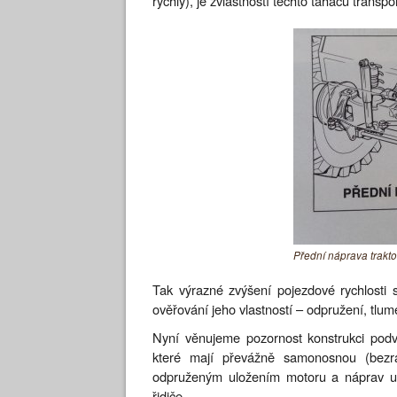
rychlý), je zvláštností těchto tahačů transpo
Přední náprava trakto
Tak výrazné zvýšení pojezdové rychlosti s
ověřování jeho vlastností – odpružení, tlumení
Nyní věnujeme pozornost konstrukci podvo
které mají převážně samonosnou (bezrá
odpruženým uložením motoru a náprav um
řidiče.