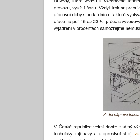
Důvody, které vedou k všeobecné tenden
provozu, využití času. Vždyť traktor pracuj
pracovní doby standardních traktorů vyplývá
práce na poli 15 až 20 %, práce s vývodov
vyjádření v procentech samozřejmě nemusí 
Zadní náprava traktor
V České republice velmi dobře známý výr
technicky zajímavý a progresivní stroj,
ze