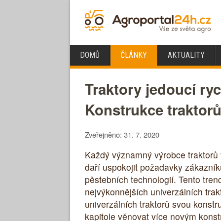
DOMŮ
ČLÁNKY
AKTUALITY
Traktory jedoucí ry
Konstrukce traktorů
Zveřejněno: 31. 7. 2020
Každý významný výrobce traktorů v
daří uspokojit požadavky zákazníků
pěstebních technologií. Tento tren
nejvýkonnějších univerzálních trakt
univerzálních traktorů svou konst
kapitole věnovat více novým konst