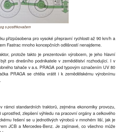
g s postřikovačem
ku přizpůsobena pro vysoké přepravní rychlosti až 90 km/h a
torem Fastrac mnoho koncepčních odlišností nenajdeme.
or, protože takto je prezentován výrobcem, je jeho hlavní
 být pro dnešního podnikatele v zemědělství rozhodující. I v
bdobného tahače v a.s. PRAGA pod typovým označením UV 80
načka PRAGA se chtěla vrátit i k zemědělskému výrobnímu
.
tí v rámci standardních traktorů, zejména ekonomiky provozu,
i uprostřed, zlepšení výhledu na pracovní orgány a celkového
ckému řešení se u jednotlivých výrobců v mnohém liší, jak je
 firem JCB a Mercedes-Benz. Je zajímavé, co všechno může