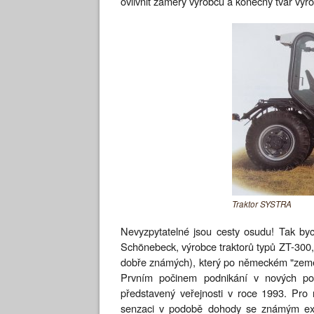
ovlivnit záměry výrobců a konečný tvar výr
Traktor SYSTRA
Nevyzpytatelné jsou cesty osudu! Tak b
Schönebeck, výrobce traktorů typů ZT-300,
dobře známých), který po německém "země
Prvním počinem podnikání v nových po
představený veřejnosti v roce 1993. Pro
senzaci v podobě dohody se známým exk