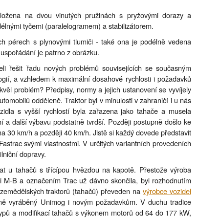
uložena na dvou vinutých pružinách s pryžovými dorazy a
délnými tyčemi (paralelogramem) a stabilizátorem.
ch pérech s plynovými tlumiči - také ona je podélně vedena
h uspořádání je patrno z obrázku.
seli řešit řadu nových problémů souvisejících se současným
ií, a vzhledem k maximální dosahové rychlosti i požadavků
věl problém? Předpisy, normy a jejich ustanovení se vyvíjely
utomobilů odděleně. Traktor byl v minulosti v zahraničí i u nás
ozidla s vyšší rychlostí byla zařazena jako tahače a musela
í a další výbavu podstatně tvrdší. Později postupně došlo ke
 na 30 km/h a později 40 km/h. Jistě si každý dovede představit
l Fastrac svými vlastnostmi. V určitých variantních provedeních
lniční dopravy.
vat u tahačů s třícípou hvězdou na kapotě. Přestože výroba
ami M-B a označením Trac už dávno skončila, byl rozhodnutím
zemědělských traktorů (tahačů) převeden na
výrobce vozidel
dně vyráběný Unimog i novým požadavkům. V duchu tradice
 typů a modifikací tahačů s výkonem motorů od 64 do 177 kW,