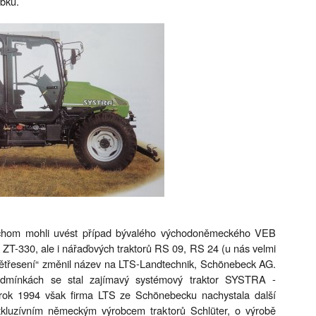
obku.
ychom mohli uvést případ bývalého východoněmeckého VEB
 ZT-330, ale i nářaďových traktorů RS 09, RS 24 (u nás velmi
třesení“ změnil název na LTS-Landtechnik, Schönebeck AG.
dmínkách se stal zajímavý systémový traktor SYSTRA -
 rok 1994 však firma LTS ze Schönebecku nachystala další
luzívním německým výrobcem traktorů Schlüter, o výrobě