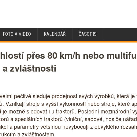
FOTO A VIDEO
KALENDÁŘ
ČASOPIS
chlostí přes 80 km/h nebo multif
 a zvláštnosti
elmi pečlivě sleduje prodejnost svých výrobků, která je
. Vznikají stroje s vyšší výkonností nebo stroje, které s
d je možné sledovat i u traktorů. Poslední mezinárodní 
orů a speciálních traktorů (viniční, sadové, nosiče nářadí
rukcí a parametry většinou nevybočují z obvyklého rozsa
rukcím a zvláštnostem.