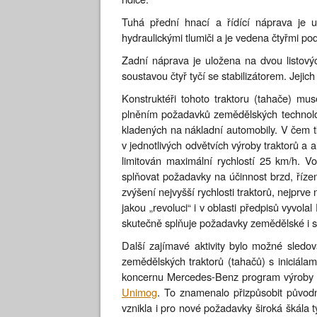
Tuhá přední hnací a řídící náprava je 
hydraulickými tlumiči a je vedena čtyřmi po
Zadní náprava je uložena na dvou listový
soustavou čtyř tyčí se stabilizátorem. Jejic
Konstruktéři tohoto traktoru (tahače) mu
plněním požadavků zemědělských technolog
kladených na nákladní automobily. V čem tk
v jednotlivých odvětvích výroby traktorů a a
limitován maximální rychlostí 25 km/h. V
splňovat požadavky na účinnost brzd, řízen
zvýšení nejvyšší rychlosti traktorů, nejprve
jakou „revoluci“ i v oblasti předpisů vyvola
skutečně splňuje požadavky zemědělské i si
Další zajímavé aktivity bylo možné sledo
zemědělských traktorů (tahačů) s iniciál
koncernu Mercedes-Benz program výroby 
Unimog
. To znamenalo přizpůsobit půvo
vznikla i pro nové požadavky široká škála