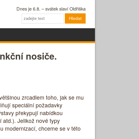
Dnes je 6.8. – svátek slaví Oldřiška
Hledat
unkční nosiče.
 většinou zrcadlem toho, jak se mu
plňují speciální požadavky
výstavy překypují nabídkou
 atd.). Jelikož nové typy
hu modernizací, chceme se v této