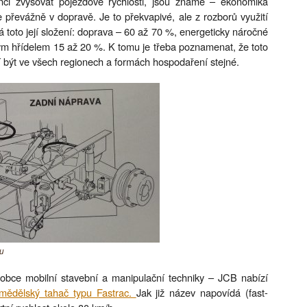
ci zvyšovat pojezdové rychlosti, jsou známé – ekonomika
e převážně v dopravě. Je to překvapivé, ale z rozborů využití
 toto její složení: doprava – 60 až 70 %, energeticky náročné
ým hřídelem 15 až 20 %. K tomu je třeba poznamenat, že toto
být ve všech regionech a formách hospodaření stejné.
u
obce mobilní stavební a manipulační techniky – JCB nabízí
mědělský tahač typu Fastrac.
Jak již název napovídá (fast-