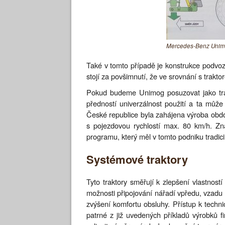
Mercedes-Benz Unimo
Také v tomto případě je konstrukce podvoz
stojí za povšimnutí, že ve srovnání s trak
Pokud budeme Unimog posuzovat jako trakt
předností univerzálnost použití a ta může
České republice byla zahájena výroba o
s pojezdovou rychlostí max. 80 km/h. Z
programu, který měl v tomto podniku tradici
Systémové traktory
Tyto traktory směřují k zlepšení vlastnos
možnosti připojování nářadí vpředu, vzadu 
zvýšení komfortu obsluhy. Přístup k techni
patrné z již uvedených příkladů výrobků