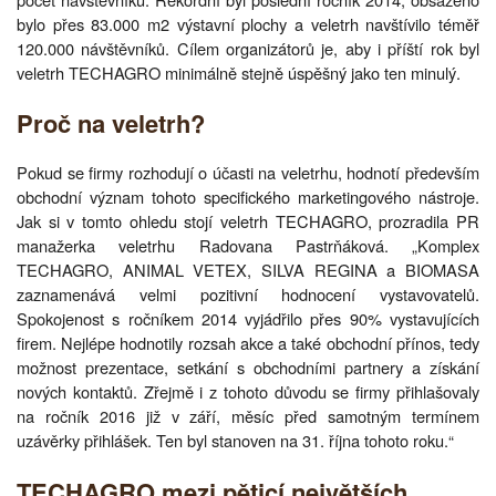
bylo přes 83.000 m2 výstavní plochy a veletrh navštívilo téměř
120.000 návštěvníků. Cílem organizátorů je, aby i příští rok byl
veletrh TECHAGRO minimálně stejně úspěšný jako ten minulý.
Proč na veletrh?
Pokud se firmy rozhodují o účasti na veletrhu, hodnotí především
obchodní význam tohoto specifického marketingového nástroje.
Jak si v tomto ohledu stojí veletrh TECHAGRO, prozradila PR
manažerka veletrhu Radovana Pastrňáková. „Komplex
TECHAGRO, ANIMAL VETEX, SILVA REGINA a BIOMASA
zaznamenává velmi pozitivní hodnocení vystavovatelů.
Spokojenost s ročníkem 2014 vyjádřilo přes 90% vystavujících
firem. Nejlépe hodnotily rozsah akce a také obchodní přínos, tedy
možnost prezentace, setkání s obchodními partnery a získání
nových kontaktů. Zřejmě i z tohoto důvodu se firmy přihlašovaly
na ročník 2016 již v září, měsíc před samotným termínem
uzávěrky přihlášek. Ten byl stanoven na 31. října tohoto roku.“
TECHAGRO mezi pěticí největších