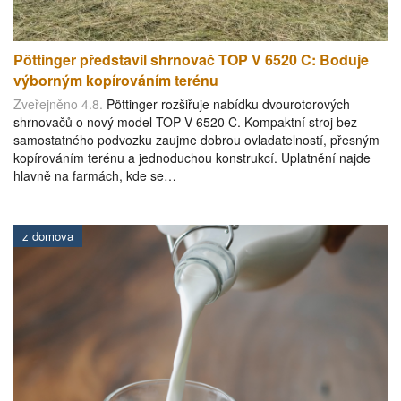
Pöttinger představil shrnovač TOP V 6520 C: Boduje
výborným kopírováním terénu
Zveřejněno 4.8.
Pöttinger rozšiřuje nabídku dvourotorových
shrnovačů o nový model TOP V 6520 C. Kompaktní stroj bez
samostatného podvozku zaujme dobrou ovladatelností, přesným
kopírováním terénu a jednoduchou konstrukcí. Uplatnění najde
hlavně na farmách, kde se…
z domova