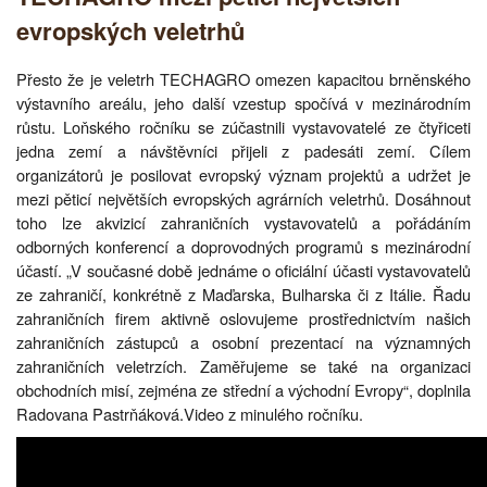
evropských veletrhů
Přesto že je veletrh TECHAGRO omezen kapacitou brněnského
výstavního areálu, jeho další vzestup spočívá v mezinárodním
růstu. Loňského ročníku se zúčastnili vystavovatelé ze čtyřiceti
jedna zemí a návštěvníci přijeli z padesáti zemí. Cílem
organizátorů je posilovat evropský význam projektů a udržet je
mezi pěticí největších evropských agrárních veletrhů. Dosáhnout
toho lze akvizicí zahraničních vystavovatelů a pořádáním
odborných konferencí a doprovodných programů s mezinárodní
účastí. „V současné době jednáme o oficiální účasti vystavovatelů
ze zahraničí, konkrétně z Maďarska, Bulharska či z Itálie. Řadu
zahraničních firem aktivně oslovujeme prostřednictvím našich
zahraničních zástupců a osobní prezentací na významných
zahraničních veletrzích. Zaměřujeme se také na organizaci
obchodních misí, zejména ze střední a východní Evropy“, doplnila
Radovana Pastrňáková.Video z minulého ročníku.