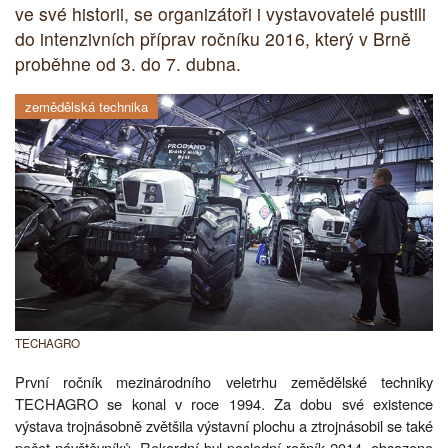
ve své historii, se organizátoři i vystavovatelé pustili
do intenzivních příprav ročníku 2016, který v Brně
proběhne od 3. do 7. dubna.
zemědělská technika
TECHAGRO
První ročník mezinárodního veletrhu zemědělské techniky
TECHAGRO se konal v roce 1994. Za dobu své existence
výstava trojnásobně zvětšila výstavní plochu a ztrojnásobil se také
počet návštěvníků. Rekordní byl poslední ročník 2014, obsazeno