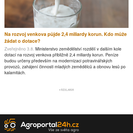
Na rozvoj venkova půjde 2,4 miliardy korun. Kdo může
žádat o dotace?
Zveřejněno 3.8.
Ministerstvo zemědělství rozdělí v dalším kole
dotací na rozvoj venkova přibližně 2,4 miliardy korun. Peníze
budou určeny především na modernizaci potravinářských
provozů, zahájení činnosti mladých zemědělců a obnovu lesů po
kalamitách.