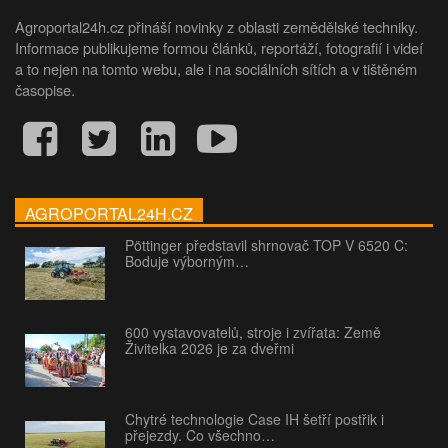
Agroportal24h.cz přináší novinky z oblasti zemědělské techniky.
Informace publikujeme formou článků, reportáží, fotografií i videí
a to nejen na tomto webu, ale i na sociálních sítích a v tištěném
časopise.
AGROPORTAL24H.CZ
Pöttinger představil shrnovač TOP V 6520 C:
Boduje výborným…
600 vystavovatelů, stroje i zvířata: Země
Živitelka 2026 je za dveřmi
Chytré technologie Case IH šetří postřik i
přejezdy. Co všechno…