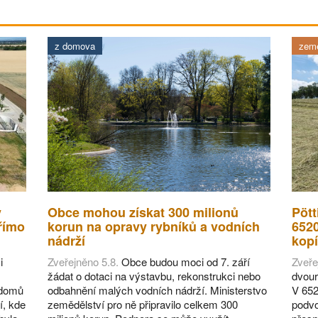
z domova
země
v
Obce mohou získat 300 milionů
Pött
římo
korun na opravy rybníků a vodních
652
nádrží
kopí
i
Zveřejněno 5.8.
Obce budou moci od 7. září
Zveře
žádat o dotaci na výstavbu, rekonstrukci nebo
dvour
 domů
odbahnění malých vodních nádrží. Ministerstvo
V 652
í, kde
zemědělství pro ně připravilo celkem 300
podvo