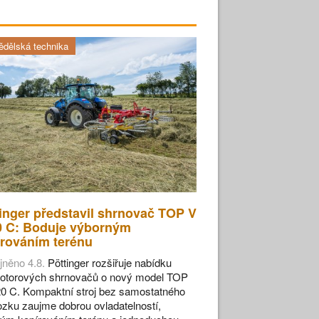
dělská technika
inger představil shrnovač TOP V
0 C: Boduje výborným
rováním terénu
jněno 4.8.
Pöttinger rozšiřuje nabídku
otorových shrnovačů o nový model TOP
0 C. Kompaktní stroj bez samostatného
zku zaujme dobrou ovladatelností,