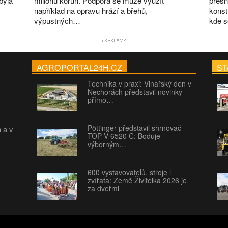
byla
milionů korun. Podpora se může využít
přesn
například na opravu hrází a břehů,
konst
výpustných…
kde 
AGROPORTAL24H.CZ
ST
Technika v praxi: Vinařský den v
Nechorách představil novinky
přímo…
Pöttinger představil shrnovač
h a v
TOP V 6520 C: Boduje
výborným…
600 vystavovatelů, stroje i
zvířata: Země Živitelka 2026 je
za dveřmi