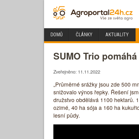
DOMŮ
ČLÁNKY
AKTUALITY
SUMO Trio pomáhá v
Zveřejněno: 11.11.2022
„Průměrné srážky jsou zde 500 m
snižovalo výnos řepky. Řešení jsm
družstvo obdělává 1100 hektarů. 1
ozimé, 40 ha sója a 160 ha kukuři
lesní půdy.