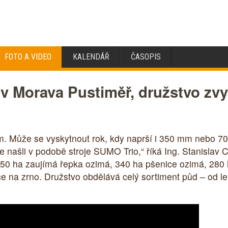
FOTO A VIDEO
KALENDÁŘ
ČASOPIS
 Morava Pustiměř, družstvo zvy
m. Může se vyskytnout rok, kdy naprší i 350 mm nebo 
e našli v podobě stroje SUMO Trio,“ říká Ing. Stanislav
50 ha zaujímá řepka ozimá, 340 ha pšenice ozimá, 280 ha
ce na zrno. Družstvo obdělává celý sortiment půd – od le