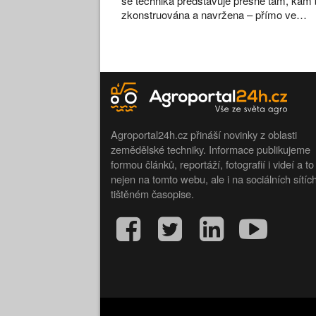
se technika představuje přesně tam, kam 
zkonstruována a navržena – přímo ve…
Agroportal24h.cz přináší novinky z oblasti
zemědělské techniky. Informace publikujeme
formou článků, reportáží, fotografií i videí a to
nejen na tomto webu, ale i na sociálních sítíc
tištěném časopise.