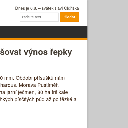
Dnes je 6.8. – svátek slaví Oldřiška
Hledat
šovat výnos řepky
700 mm. Období přísušků nám
 Charous. Morava Pustiměř,
 jarní ječmen, 80 ha tritikale
hkých písčitých půd až po těžké a