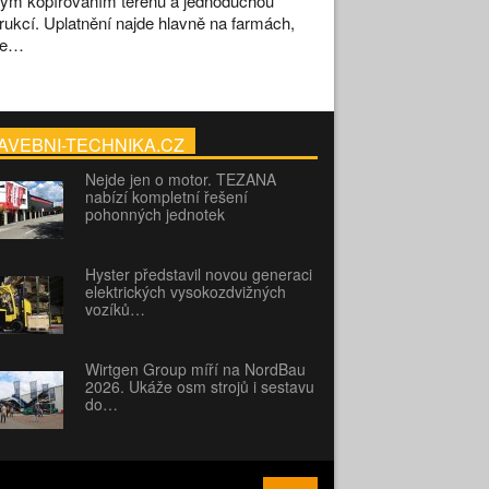
ým kopírováním terénu a jednoduchou
rukcí. Uplatnění najde hlavně na farmách,
se…
AVEBNI-TECHNIKA.CZ
Nejde jen o motor. TEZANA
nabízí kompletní řešení
pohonných jednotek
Hyster představil novou generaci
elektrických vysokozdvižných
vozíků…
Wirtgen Group míří na NordBau
2026. Ukáže osm strojů i sestavu
do…