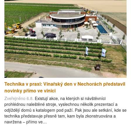
Technika v praxi: Vinařský den v Nechorách představil
novinky přímo ve vinici
Zveřejněno 6.8.
Existují akce, na kterých si návštěvníci
prohlédnou naleštěné stroje, vyslechnou několik prezentací a
odjíždějí domů s katalogem pod paží. Pak jsou ale setkání, kde se
technika představuje přesně tam, kam byla zkonstruována a
navržena – přímo ve…