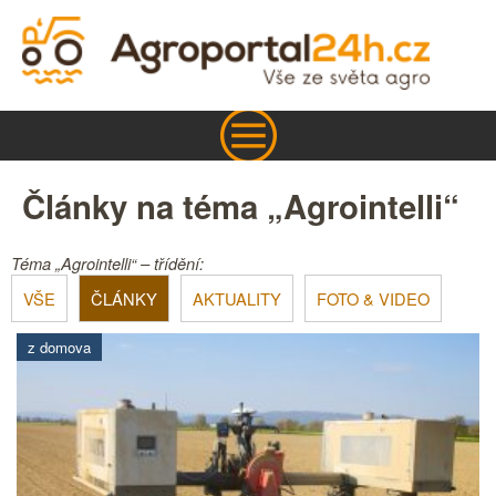
Články na téma „Agrointelli“
Téma „Agrointelli“ – třídění:
VŠE
ČLÁNKY
AKTUALITY
FOTO & VIDEO
z domova