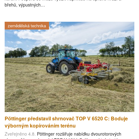
břehů, výpustných…
zemědělská technika
Pöttinger představil shrnovač TOP V 6520 C: Boduje
výborným kopírováním terénu
Zveřejněno 4.8.
Pöttinger rozšiřuje nabídku dvourotorových