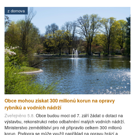
z domova
Obce mohou získat 300 milionů korun na opravy
rybníků a vodních nádrží
Zveřejněno 5.8.
Obce budou moci od 7. září žádat o dotaci na
výstavbu, rekonstrukci nebo odbahnění malých vodních nádrží.
Ministerstvo zemědělství pro ně připravilo celkem 300 milionů
korun. Podpora se může využít například na opravu hrází a