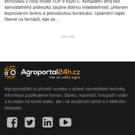
shrnovačů o nový model TOP V 6520 C. Kompaktní stroj bez
samostatného podvozku zaujme dobrou ovladatelností, přesným
kopírováním terénu a jednoduchou konstrukcí. Uplatnění najde
hlavně na farmách, kde se…
Agroportal24h.cz přináší novinky z oblasti zemědělské techniky.
Informace publikujeme formou článků, reportáží, fotografií i videí
a to nejen na tomto webu, ale i na sociálních sítích a v tištěném
časopise.