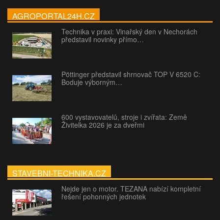
AGROPORTAL24H.CZ
Technika v praxi: Vinařský den v Nechorách
představil novinky přímo…
Pöttinger představil shrnovač TOP V 6520 C:
Boduje výborným…
600 vystavovatelů, stroje i zvířata: Země
Živitelka 2026 je za dveřmi
STAVEBNI-TECHNIKA.CZ
Nejde jen o motor. TEZANA nabízí kompletní
řešení pohonných jednotek