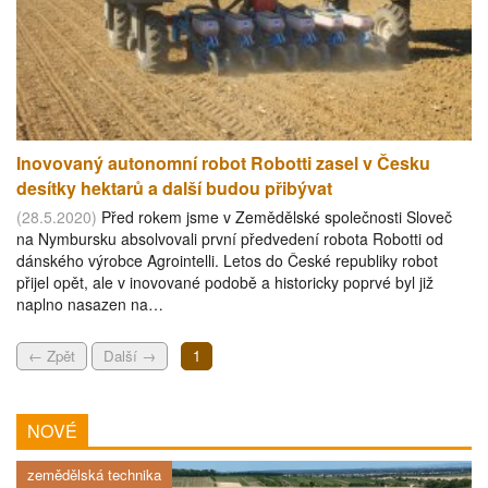
Inovovaný autonomní robot Robotti zasel v Česku
desítky hektarů a další budou přibývat
(28.5.2020)
Před rokem jsme v Zemědělské společnosti Sloveč
na Nymbursku absolvovali první předvedení robota Robotti od
dánského výrobce Agrointelli. Letos do České republiky robot
přijel opět, ale v inovované podobě a historicky poprvé byl již
naplno nasazen na…
← Zpět
Další →
1
NOVÉ
zemědělská technika