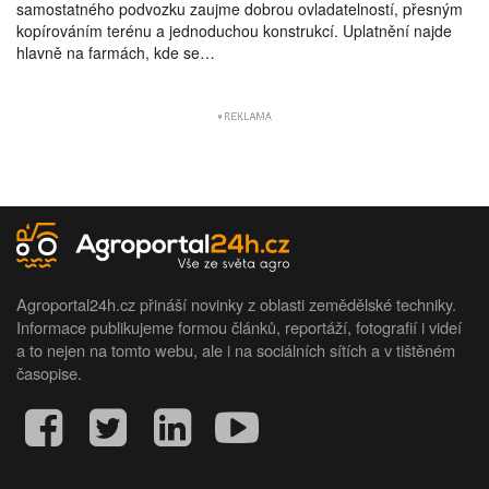
samostatného podvozku zaujme dobrou ovladatelností, přesným
kopírováním terénu a jednoduchou konstrukcí. Uplatnění najde
hlavně na farmách, kde se…
Agroportal24h.cz přináší novinky z oblasti zemědělské techniky.
Informace publikujeme formou článků, reportáží, fotografií i videí
a to nejen na tomto webu, ale i na sociálních sítích a v tištěném
časopise.