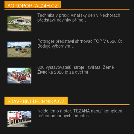
AGROPORTAL24H.CZ
Technika v praxi: Vinařský den v Nechorách
představil novinky přímo…
Pöttinger představil shrnovač TOP V 6520 C:
Boduje výborným…
600 vystavovatelů, stroje i zvířata: Země
Živitelka 2026 je za dveřmi
STAVEBNI-TECHNIKA.CZ
Nejde jen o motor. TEZANA nabízí kompletní
řešení pohonných jednotek