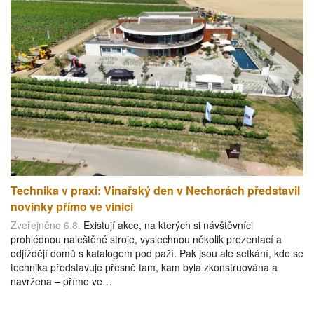
Technika v praxi: Vinařský den v Nechorách představil
novinky přímo ve vinici
Zveřejněno 6.8.
Existují akce, na kterých si návštěvníci
prohlédnou naleštěné stroje, vyslechnou několik prezentací a
odjíždějí domů s katalogem pod paží. Pak jsou ale setkání, kde se
technika představuje přesně tam, kam byla zkonstruována a
navržena – přímo ve…