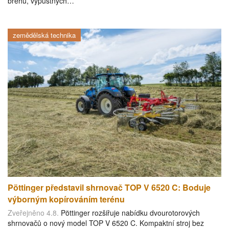
břehů, výpustných…
zemědělská technika
Pöttinger představil shrnovač TOP V 6520 C: Boduje
výborným kopírováním terénu
Zveřejněno 4.8.
Pöttinger rozšiřuje nabídku dvourotorových
shrnovačů o nový model TOP V 6520 C. Kompaktní stroj bez