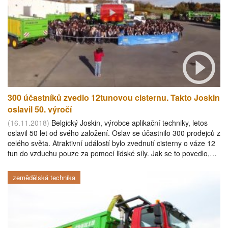
300 účastníků zvedlo 12tunovou cisternu. Takto Joskin
oslavil 50. výročí
(16.11.2018)
Belgický Joskin, výrobce aplikační techniky, letos
oslavil 50 let od svého založení. Oslav se účastnilo 300 prodejců z
celého světa. Atraktivní událostí bylo zvednutí cisterny o váze 12
tun do vzduchu pouze za pomocí lidské síly. Jak se to povedlo,…
zemědělská technika