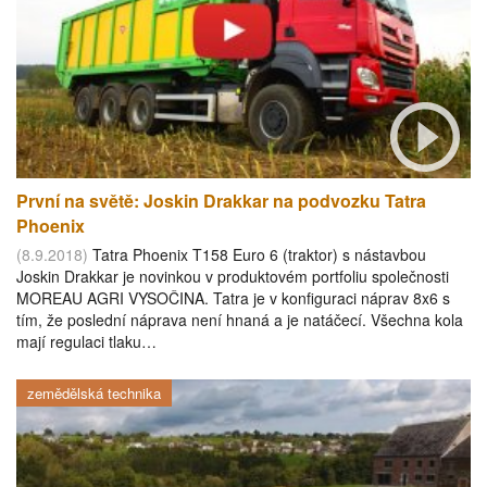
První na světě: Joskin Drakkar na podvozku Tatra
Phoenix
(8.9.2018)
Tatra Phoenix T158 Euro 6 (traktor) s nástavbou
Joskin Drakkar je novinkou v produktovém portfoliu společnosti
MOREAU AGRI VYSOČINA. Tatra je v konfiguraci náprav 8x6 s
tím, že poslední náprava není hnaná a je natáčecí. Všechna kola
mají regulaci tlaku…
zemědělská technika