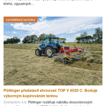
břehů, výpustných…
zemědělská technika
Pöttinger představil shrnovač TOP V 6520 C: Boduje
výborným kopírováním terénu
Zveřejněno 4.8.
Pöttinger rozšiřuje nabídku dvourotorových