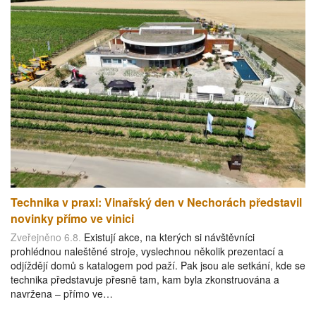
Technika v praxi: Vinařský den v Nechorách představil
novinky přímo ve vinici
Zveřejněno 6.8.
Existují akce, na kterých si návštěvníci
prohlédnou naleštěné stroje, vyslechnou několik prezentací a
odjíždějí domů s katalogem pod paží. Pak jsou ale setkání, kde se
technika představuje přesně tam, kam byla zkonstruována a
navržena – přímo ve…