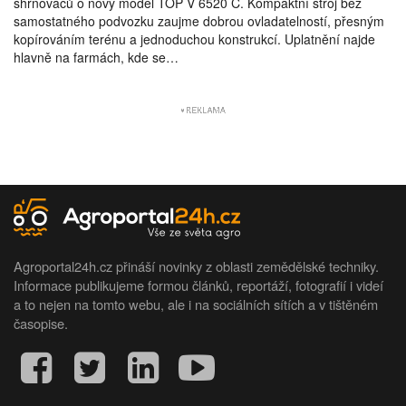
shrnovačů o nový model TOP V 6520 C. Kompaktní stroj bez
samostatného podvozku zaujme dobrou ovladatelností, přesným
kopírováním terénu a jednoduchou konstrukcí. Uplatnění najde
hlavně na farmách, kde se…
Agroportal24h.cz přináší novinky z oblasti zemědělské techniky.
Informace publikujeme formou článků, reportáží, fotografií i videí
a to nejen na tomto webu, ale i na sociálních sítích a v tištěném
časopise.