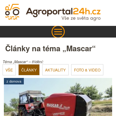
Články na téma „Mascar“
Téma „Mascar“ – třídění:
VŠE
ČLÁNKY
AKTUALITY
FOTO & VIDEO
z domova