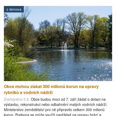
z domova
Obce mohou získat 300 milionů korun na opravy
rybníků a vodních nádrží
Zveřejněno 5.8.
Obce budou moci od 7. září žádat o dotaci na
výstavbu, rekonstrukci nebo odbahnění malých vodních nádrží.
Ministerstvo zemědělství pro ně připravilo celkem 300 milionů
korun. Podpora se může využít například na opravu hrází a