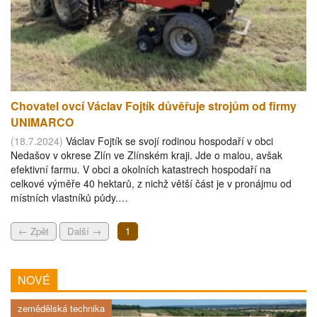
Chovatel ovcí Václav Fojtík důvěřuje strojům od firmy
UNIMARCO
(18.7.2024)
Václav Fojtík se svojí rodinou hospodaří v obci
Nedašov v okrese Zlín ve Zlínském kraji. Jde o malou, avšak
efektivní farmu. V obci a okolních katastrech hospodaří na
celkové výměře 40 hektarů, z nichž větší část je v pronájmu od
místních vlastníků půdy.…
← Zpět
Další →
1
NOVÉ
zemědělská technika