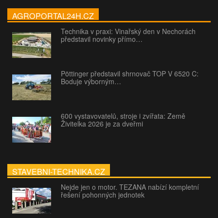
AGROPORTAL24H.CZ
Technika v praxi: Vinařský den v Nechorách
představil novinky přímo…
Pöttinger představil shrnovač TOP V 6520 C:
Boduje výborným…
600 vystavovatelů, stroje i zvířata: Země
Živitelka 2026 je za dveřmi
STAVEBNI-TECHNIKA.CZ
Nejde jen o motor. TEZANA nabízí kompletní
řešení pohonných jednotek