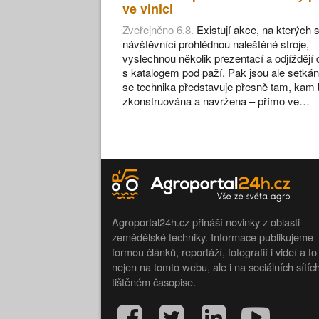
ve vinici
Zveřejněno 6.8.
Existují akce, na kterých s
návštěvníci prohlédnou naleštěné stroje,
vyslechnou několik prezentací a odjíždějí
s katalogem pod paží. Pak jsou ale setkán
se technika představuje přesně tam, kam 
zkonstruována a navržena – přímo ve…
Agroportal24h.cz přináší novinky z oblasti
zemědělské techniky. Informace publikujeme
formou článků, reportáží, fotografií i videí a to
nejen na tomto webu, ale i na sociálních sítíc
tištěném časopise.