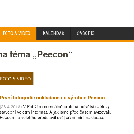
FOTO A VIDEO
KALENDÁŘ
ČASOPIS
 na téma „Peecon“
FOTO & VIDEO
První fotografie nakladače od výrobce Peecon
(23.4.2018)
V Paříži momentálně probíhá největší světový
stavební veletrh Intermat. A jak jsme před časem avizovali,
Peecon na veletrhu představil svůj první mini-nakladač.