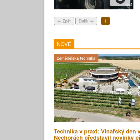
← Zpět
Další →
1
NOVÉ
zemědělská technika
Technika v praxi: Vinařský den 
Nechorách představil novinky p