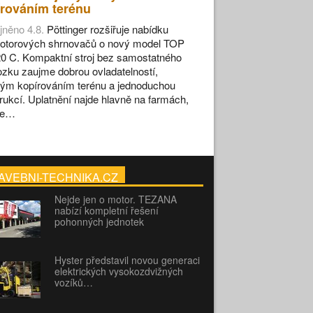
rováním terénu
jněno 4.8.
Pöttinger rozšiřuje nabídku
otorových shrnovačů o nový model TOP
0 C. Kompaktní stroj bez samostatného
zku zaujme dobrou ovladatelností,
ým kopírováním terénu a jednoduchou
rukcí. Uplatnění najde hlavně na farmách,
se…
AVEBNI-TECHNIKA.CZ
Nejde jen o motor. TEZANA
nabízí kompletní řešení
pohonných jednotek
Hyster představil novou generaci
elektrických vysokozdvižných
vozíků…