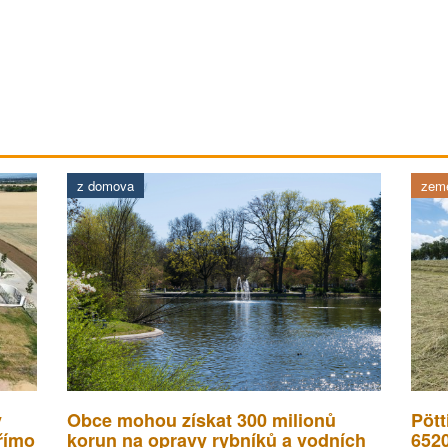
z domova
země
v
Obce mohou získat 300 milionů
Pött
římo
korun na opravy rybníků a vodních
652