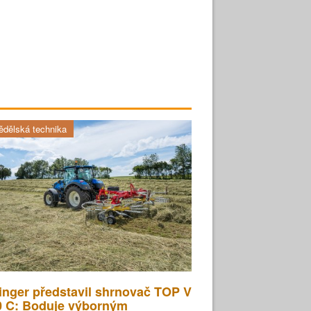
dělská technika
inger představil shrnovač TOP V
0 C: Boduje výborným