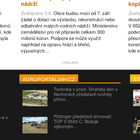
nádrží
kopí
i
Zveřejněno 5.8.
Obce budou moci od 7. září
Zveře
žádat o dotaci na výstavbu, rekonstrukci nebo
dvour
 domů
odbahnění malých vodních nádrží. Ministerstvo
V 652
í, kde
zemědělství pro ně připravilo celkem 300
podvo
byla
milionů korun. Podpora se může využít
přesn
například na opravu hrází a břehů,
konst
výpustných…
kde 
AGROPORTAL24H.CZ
ST
Technika v praxi: Vinařský den v
Nechorách představil novinky
přímo…
Pöttinger představil shrnovač
h a v
TOP V 6520 C: Boduje
výborným…