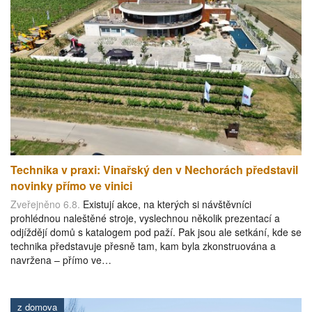
Technika v praxi: Vinařský den v Nechorách představil
novinky přímo ve vinici
Zveřejněno 6.8.
Existují akce, na kterých si návštěvníci
prohlédnou naleštěné stroje, vyslechnou několik prezentací a
odjíždějí domů s katalogem pod paží. Pak jsou ale setkání, kde se
technika představuje přesně tam, kam byla zkonstruována a
navržena – přímo ve…
z domova