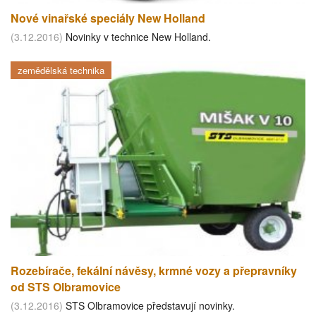
Nové vinařské speciály New Holland
(3.12.2016)
Novinky v technice New Holland.
zemědělská technika
Rozebírače, fekální návěsy, krmné vozy a přepravníky
od STS Olbramovice
(3.12.2016)
STS Olbramovice představují novinky.