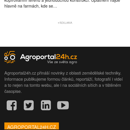
kopírováním terénu a jednoduchou konstrukcí. Uplatnění najde
hlavně na farmách, kde se…
Agroportal24h.cz přináší novinky z oblasti zemědělské techniky.
Informace publikujeme formou článků, reportáží, fotografií i videí
a to nejen na tomto webu, ale i na sociálních sítích a v tištěném
časopise.
AGROPORTAL24H.CZ