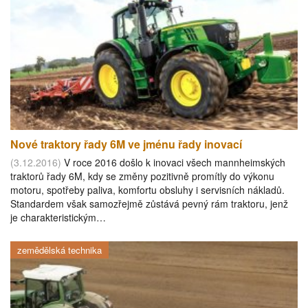
Nové traktory řady 6M ve jménu řady inovací
(3.12.2016)
V roce 2016 došlo k inovaci všech mannheimských
traktorů řady 6M, kdy se změny pozitivně promítly do výkonu
motoru, spotřeby paliva, komfortu obsluhy i servisních nákladů.
Standardem však samozřejmě zůstává pevný rám traktoru, jenž
je charakteristickým…
zemědělská technika