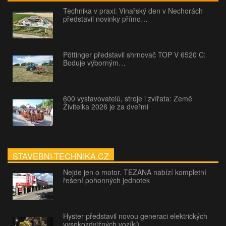
Technika v praxi: Vinařský den v Nechorách
představil novinky přímo…
Pöttinger představil shrnovač TOP V 6520 C:
Boduje výborným…
600 vystavovatelů, stroje i zvířata: Země
Živitelka 2026 je za dveřmi
STAVEBNI-TECHNIKA.CZ
Nejde jen o motor. TEZANA nabízí kompletní
řešení pohonných jednotek
Hyster představil novou generaci elektrických
vysokozdvižných vozíků…