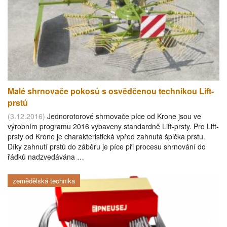
Malé shrnovače pokosů s osvědčenou technikou Lift-
prstů
(3.12.2016)
Jednorotorové shrnovače píce od Krone jsou ve
výrobním programu 2016 vybaveny standardně Lift-prsty. Pro Lift-
prsty od Krone je charakteristická vpřed zahnutá špička prstu.
Díky zahnutí prstů do záběru je píce při procesu shrnování do
řádků nadzvedávána …
zemědělská technika