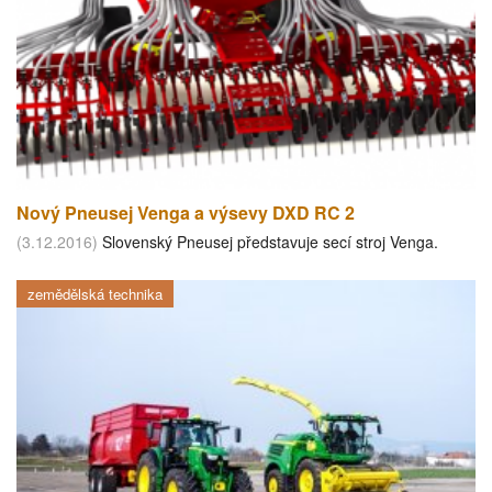
Nový Pneusej Venga a výsevy DXD RC 2
(3.12.2016)
Slovenský Pneusej představuje secí stroj Venga.
zemědělská technika