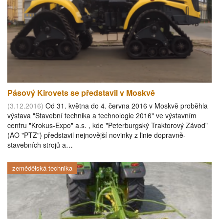
Pásový Kirovets se představil v Moskvě
(3.12.2016)
Od 31. května do 4. června 2016 v Moskvě proběhla
výstava "Stavební technika a technologie 2016" ve výstavním
centru "Krokus-Expo" a.s. , kde "Peterburgský Traktorový Závod"
(AO "PTZ") představil nejnovější novinky z linie dopravně-
stavebních strojů a…
zemědělská technika