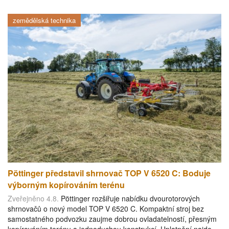
zemědělská technika
Pöttinger představil shrnovač TOP V 6520 C: Boduje
výborným kopírováním terénu
Zveřejněno 4.8.
Pöttinger rozšiřuje nabídku dvourotorových
shrnovačů o nový model TOP V 6520 C. Kompaktní stroj bez
samostatného podvozku zaujme dobrou ovladatelností, přesným