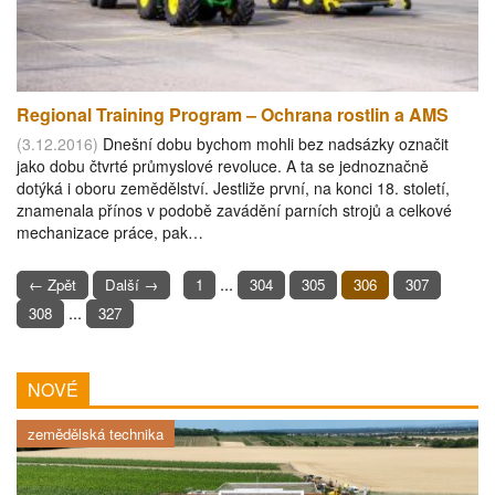
Regional Training Program – Ochrana rostlin a AMS
(3.12.2016)
Dnešní dobu bychom mohli bez nadsázky označit
jako dobu čtvrté průmyslové revoluce. A ta se jednoznačně
dotýká i oboru zemědělství. Jestliže první, na konci 18. století,
znamenala přínos v podobě zavádění parních strojů a celkové
mechanizace práce, pak…
...
← Zpět
Další →
1
304
305
306
307
...
308
327
NOVÉ
zemědělská technika