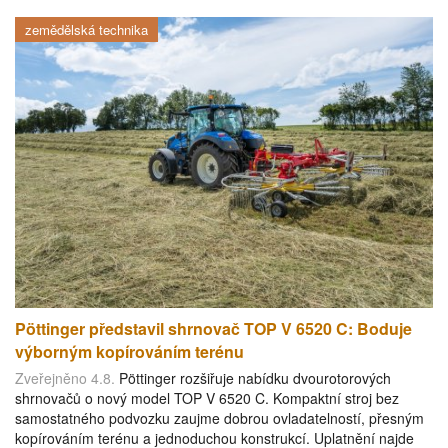
zemědělská technika
Pöttinger představil shrnovač TOP V 6520 C: Boduje
výborným kopírováním terénu
Zveřejněno 4.8.
Pöttinger rozšiřuje nabídku dvourotorových
shrnovačů o nový model TOP V 6520 C. Kompaktní stroj bez
samostatného podvozku zaujme dobrou ovladatelností, přesným
kopírováním terénu a jednoduchou konstrukcí. Uplatnění najde