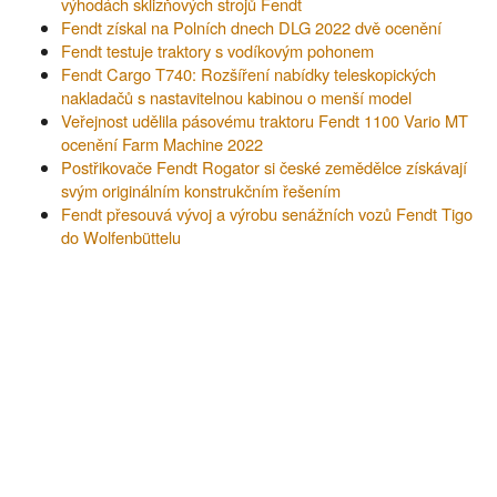
výhodách sklizňových strojů Fendt
Fendt získal na Polních dnech DLG 2022 dvě ocenění
Fendt testuje traktory s vodíkovým pohonem
Fendt Cargo T740: Rozšíření nabídky teleskopických
nakladačů s nastavitelnou kabinou o menší model
Veřejnost udělila pásovému traktoru Fendt 1100 Vario MT
ocenění Farm Machine 2022
Postřikovače Fendt Rogator si české zemědělce získávají
svým originálním konstrukčním řešením
Fendt přesouvá vývoj a výrobu senážních vozů Fendt Tigo
do Wolfenbüttelu