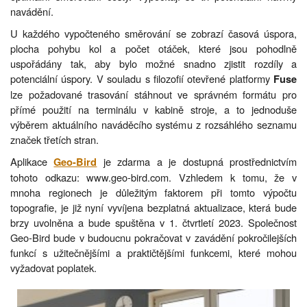
navádění.
U každého vypočteného směrování se zobrazí časová úspora,
plocha pohybu kol a počet otáček, které jsou pohodlně
uspořádány tak, aby bylo možné snadno zjistit rozdíly a
potenciální úspory. V souladu s filozofií otevřené platformy
Fuse
lze požadované trasování stáhnout ve správném formátu pro
přímé použití na terminálu v kabině stroje, a to jednoduše
výběrem aktuálního naváděcího systému z rozsáhlého seznamu
značek třetích stran.
Aplikace
je zdarma a je dostupná prostřednictvím
Geo-Bird
tohoto odkazu: www.geo-bird.com. Vzhledem k tomu, že v
mnoha regionech je důležitým faktorem při tomto výpočtu
topografie, je již nyní vyvíjena bezplatná aktualizace, která bude
brzy uvolněna a bude spuštěna v 1. čtvrtletí 2023. Společnost
Geo-Bird bude v budoucnu pokračovat v zavádění pokročilejších
funkcí s užitečnějšími a praktičtějšími funkcemi, které mohou
vyžadovat poplatek.