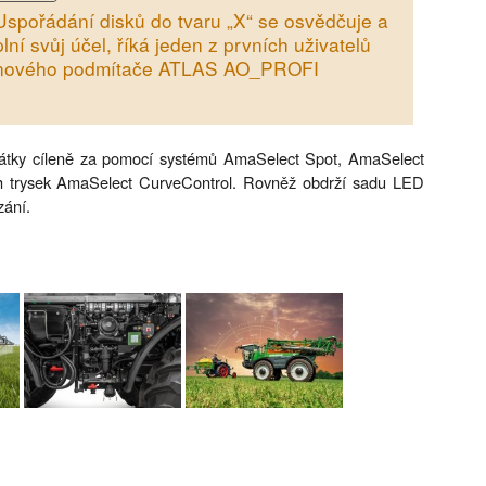
Uspořádání disků do tvaru „X“ se osvědčuje a
plní svůj účel, říká jeden z prvních uživatelů
nového podmítače ATLAS AO_PROFI
 látky cíleně za pomocí systémů AmaSelect Spot, AmaSelect
ích trysek AmaSelect CurveControl. Rovněž obdrží sadu LED
zání.