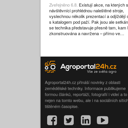
Zveřejněno 6.8.
Existují akce, na kterých s
návštěvníci prohlédnou naleštěné stroje,
vyslechnou několik prezentací a odjíždějí
s katalogem pod paží. Pak jsou ale setkán
se technika představuje přesně tam, kam 
zkonstruována a navržena – přímo ve…
Agroportal24h.cz přináší novinky z oblasti
zemědělské techniky. Informace publikujeme
formou článků, reportáží, fotografií i videí a to
nejen na tomto webu, ale i na sociálních sítíc
tištěném časopise.