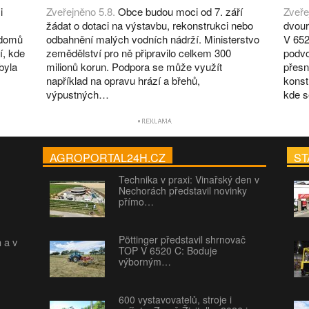
i
Zveřejněno 5.8.
Obce budou moci od 7. září
Zveře
žádat o dotaci na výstavbu, rekonstrukci nebo
dvour
 domů
odbahnění malých vodních nádrží. Ministerstvo
V 652
í, kde
zemědělství pro ně připravilo celkem 300
podvo
byla
milionů korun. Podpora se může využít
přesn
například na opravu hrází a břehů,
konst
výpustných…
kde 
AGROPORTAL24H.CZ
ST
Technika v praxi: Vinařský den v
Nechorách představil novinky
přímo…
Pöttinger představil shrnovač
h a v
TOP V 6520 C: Boduje
výborným…
600 vystavovatelů, stroje i