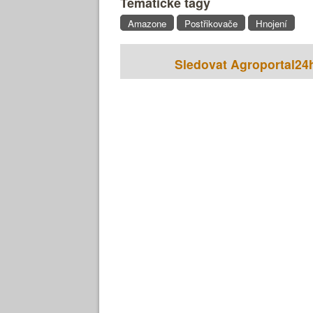
Tématické tagy
Amazone
Postřikovače
Hnojení
Sledovat Agroportal24