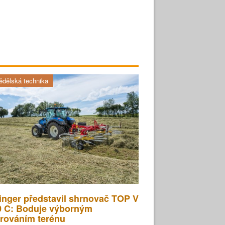
dělská technika
inger představil shrnovač TOP V
0 C: Boduje výborným
rováním terénu