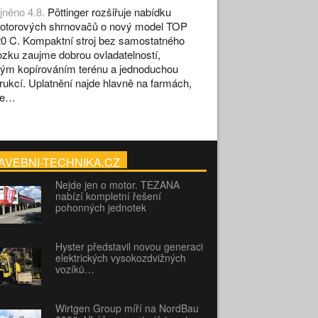
jněno 4.8.
Pöttinger rozšiřuje nabídku
otorových shrnovačů o nový model TOP
0 C. Kompaktní stroj bez samostatného
zku zaujme dobrou ovladatelností,
ým kopírováním terénu a jednoduchou
rukcí. Uplatnění najde hlavně na farmách,
se…
AVEBNI-TECHNIKA.CZ
Nejde jen o motor. TEZANA
nabízí kompletní řešení
pohonných jednotek
Hyster představil novou generaci
elektrických vysokozdvižných
vozíků…
Wirtgen Group míří na NordBau