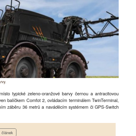
rvy.
ísto typické zeleno-oranžové barvy černou a antracitovou
ven balíčkem Comfot 2, ovládacím terminálem TwinTerminal,
vním záběru 36 metrů a naváděcím systémem či GPS-Switch
článek