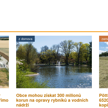
z domova
země
v
Obce mohou získat 300 milionů
Pött
římo
korun na opravy rybníků a vodních
652
nádrží
kopí